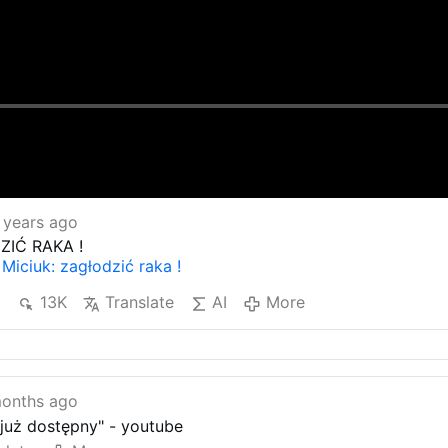
 years ago
ZIĆ RAKA !
 Miciuk: zagłodzić raka !
6
13K
Translate
AI
More
months ago
t już dostępny" - youtube