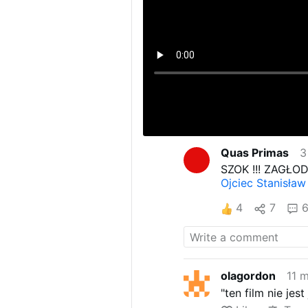
Quas Primas
3
SZOK !!! ZAGŁOD
Ojciec Stanisław
4
7
olagordon
11 
"ten film nie jes