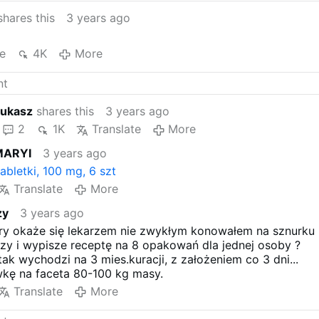
hares this
3 years ago
e
4K
More
Lukasz
shares this
3 years ago
2
1K
Translate
More
MARYI
3 years ago
abletki, 100 mg, 6 szt
Translate
More
ży
3 years ago
óry okaże się lekarzem nie zwykłym konowałem na sznurku
zy i wypisze receptę na 8 opakowań dla jednej osoby ?
tak wychodzi na 3 mies.kuracji, z założeniem co 3 dni...
wkę na faceta 80-100 kg masy.
Translate
More