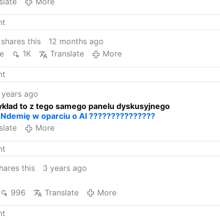
slate
More
shares this
12 months ago
e
1K
Translate
More
 years ago
kład to z tego samego panelu dyskusyjnego
Ndemię w oparciu o AI ???????????????
slate
More
hares this
3 years ago
996
Translate
More