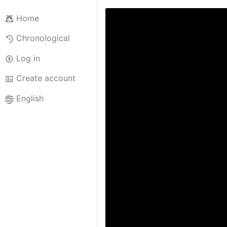
Home
Chronological
Log in
Create account
English