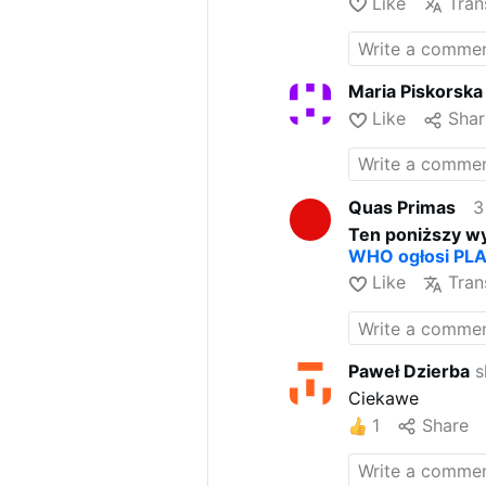
Like
Tran
Maria Piskorska
Like
Shar
Quas Primas
3
Ten poniższy wy
WHO ogłosi PLA
Like
Tran
Paweł Dzierba
s
Ciekawe
1
Share