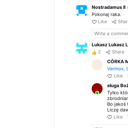
Nostradamus II
s
Pokonaj raka.
Like
Shar
Lukasz Lukasz 
2
Share
CÓRKA 
Vermox, t
Like
sługa Bo
Tylko kt
zbrodniar
Bo jakoś 
Liczę da
Like