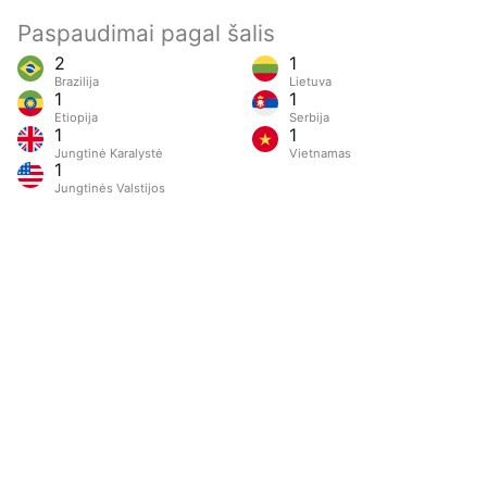
Paspaudimai pagal šalis
2
1
Brazilija
Lietuva
1
1
Etiopija
Serbija
1
1
Jungtinė Karalystė
Vietnamas
1
Jungtinės Valstijos