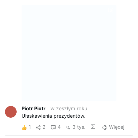
Piotr Piotr
w zeszłym roku
Ułaskawienia prezydentów.
1
2
4
3 tys.
Więcej