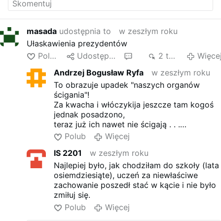
masada
udostępnia to
w zeszłym roku
Ułaskawienia prezydentów
Polub
Udostępnij
2
2 tys.
Więce
Andrzej Bogusław Ryfa
w zeszłym roku
To obrazuje upadek "naszych organów
ścigania"!
Za kwacha i włóczykija jeszcze tam kogoś
jednak posadzono,
teraz już ich nawet nie ścigają . . .
Oto prawdziwy odczyt tych statystyk . . .
Polub
Więcej
IS 2201
w zeszłym roku
Najlepiej było, jak chodziłam do szkoły (lata
osiemdziesiąte), uczeń za niewłaściwe
zachowanie poszedł stać w kącie i nie było
zmiłuj się.
Polub
Więcej