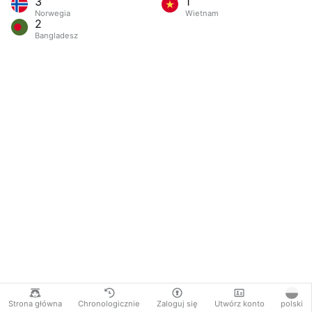
3
1
Norwegia
Wietnam
2
Bangladesz
Strona główna
Chronologicznie
Zaloguj się
Utwórz konto
polski