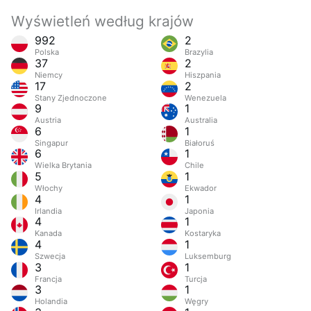
Wyświetleń według krajów
992
2
Polska
Brazylia
37
2
Niemcy
Hiszpania
17
2
Stany Zjednoczone
Wenezuela
9
1
Austria
Australia
6
1
Singapur
Białoruś
6
1
Wielka Brytania
Chile
5
1
Włochy
Ekwador
4
1
Irlandia
Japonia
4
1
Kanada
Kostaryka
4
1
Szwecja
Luksemburg
3
1
Francja
Turcja
3
1
Holandia
Węgry