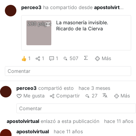
perceo3
ha compartido desde
apostolvirtual
hace 3 
La masonería invisible.
230 páginas
Ricardo de la Cierva
1
1
1
507
Más
perceo3
compartió esto
hace 3 meses
Me gusta
Compartir
27
Más
apostolvirtual
enlazó a esta publicación
hace 11 años
apostolvirtual
hace 11 años