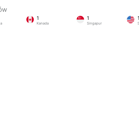
jów
1
1
ia
Kanada
Singapur