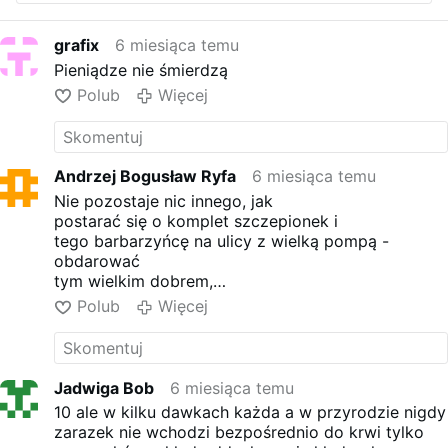
grafix
6 miesiąca temu
Pieniądze nie śmierdzą
Polub
Więcej
Andrzej Bogusław Ryfa
6 miesiąca temu
Nie pozostaje nic innego, jak
postarać się o komplet szczepionek i
tego barbarzyńcę na ulicy z wielką pompą -
obdarować
tym wielkim dobrem,
jakie dzieciom narzuca . . .
Polub
Więcej
bo dobrego przecież nigdy za dużo!!!
Jadwiga Bob
6 miesiąca temu
10 ale w kilku dawkach każda a w przyrodzie nigdy
zarazek nie wchodzi bezpośrednio do krwi tylko