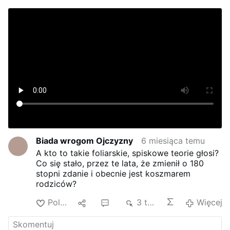
Biada wrogom Ojczyzny
6 miesiąca temu
A kto to takie foliarskie, spiskowe teorie głosi?
Co się stało, przez te lata, że zmienił o 180
stopni zdanie i obecnie jest koszmarem
rodziców?
Polub
1
8
3 tys.
Więcej