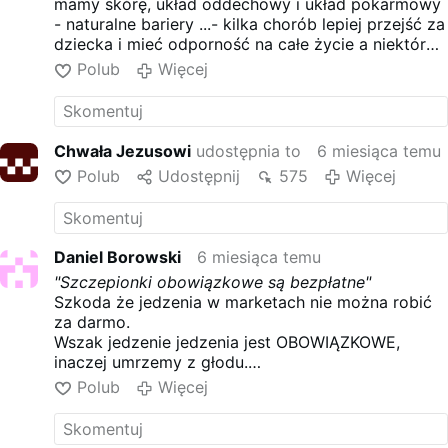
mamy skórę, układ oddechowy i układ pokarmowy
- naturalne bariery ...- kilka chorób lepiej przejść za
dziecka i mieć odporność na całe życie a niektóre
chronią przed nowotworami dr Jaśkowski Jerzy
Polub
Więcej
sporo pisał na te tematy
Chwała Jezusowi
udostępnia to
6 miesiąca temu
Polub
Udostępnij
575
Więcej
Daniel Borowski
6 miesiąca temu
"Szczepionki obowiązkowe są bezpłatne"
Szkoda że jedzenia w marketach nie można robić
za darmo.
Wszak jedzenie jedzenia jest OBOWIĄZKOWE,
inaczej umrzemy z głodu.
Czy słyszycie logikę tego p. dr. Pawła G. ?
Polub
Więcej