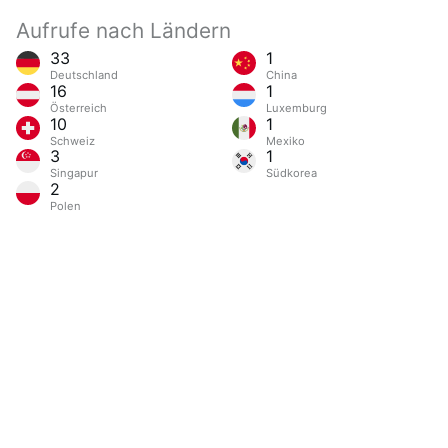
Aufrufe nach Ländern
33
1
Deutschland
China
16
1
Österreich
Luxemburg
10
1
Schweiz
Mexiko
3
1
Singapur
Südkorea
2
Polen