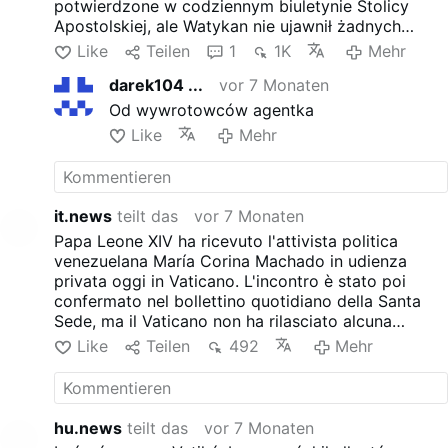
potwierdzone w codziennym biuletynie Stolicy
Apostolskiej, ale Watykan nie ujawnił żadnych
informacji na temat dyskusji. Machado, która
Like
Teilen
1
1K
Mehr
otrzymała Pokojową Nagrodę Nobla w 2025 r., jest
darek104 ...
vor 7 Monaten
byłą członkinią Zgromadzenia Narodowego
Wenezueli i jedną z najbardziej znanych postaci
Od wywrotowców agentka
opozycji w tym kraju.
Like
Mehr
it.news
teilt das
vor 7 Monaten
Papa Leone XIV ha ricevuto l'attivista politica
venezuelana María Corina Machado in udienza
privata oggi in Vaticano. L'incontro è stato poi
confermato nel bollettino quotidiano della Santa
Sede, ma il Vaticano non ha rilasciato alcuna
informazione sulla discussione. Machado, che ha
Like
Teilen
492
Mehr
ricevuto il Premio Nobel per la Pace 2025, è un ex
membro dell'Assemblea Nazionale del Venezuela e
una delle figure più importanti dell'opposizione del
Paese.
hu.news
teilt das
vor 7 Monaten