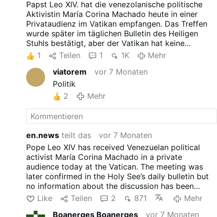
Papst Leo XIV. hat die venezolanische politische
Aktivistin María Corina Machado heute in einer
Privataudienz im Vatikan empfangen. Das Treffen
wurde später im täglichen Bulletin des Heiligen
Stuhls bestätigt, aber der Vatikan hat keine
Informationen über das Gespräch veröffentlicht.
1
Teilen
1
1K
Mehr
Machado, die 2025 den Friedensnobelpreis erhielt,
viatorem
vor 7 Monaten
ist ein ehemaliges Mitglied der venezolanischen
Nationalversammlung und eine der prominentesten
Politik
Figuren der Opposition des Landes.
2
Mehr
en.news
teilt das
vor 7 Monaten
Pope Leo XIV has received Venezuelan political
activist María Corina Machado in a private
audience today at the Vatican. The meeting was
later confirmed in the Holy See’s daily bulletin but
no information about the discussion has been
released by the Vatican. Machado, who got the
Like
Teilen
2
871
Mehr
2025 Nobel Peace Prize, is a former member of
Boanerges Boanerges
vor 7 Monaten
Venezuela’s National Assembly and one of the most