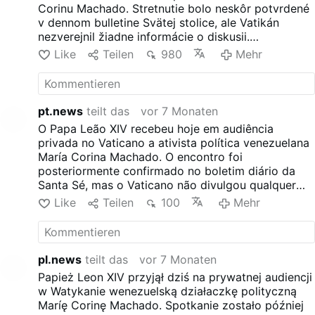
Corinu Machado. Stretnutie bolo neskôr potvrdené
v dennom bulletine Svätej stolice, ale Vatikán
nezverejnil žiadne informácie o diskusii.
Machadová, ktorá v roku 2025 dostala Nobelovu
Like
Teilen
980
Mehr
cenu za mier, je bývalou členkou venezuelského
Národného zhromaždenia a jednou z
najvýznamnejších postáv opozície v krajine.
pt.news
teilt das
vor 7 Monaten
O Papa Leão XIV recebeu hoje em audiência
privada no Vaticano a ativista política venezuelana
María Corina Machado. O encontro foi
posteriormente confirmado no boletim diário da
Santa Sé, mas o Vaticano não divulgou qualquer
informação sobre a conversa. Machado, que
Like
Teilen
100
Mehr
recebeu o Prémio Nobel da Paz de 2025, é uma
antiga deputada da Assembleia Nacional da
Venezuela e uma das figuras mais proeminentes da
oposição do país.
pl.news
teilt das
vor 7 Monaten
Papież Leon XIV przyjął dziś na prywatnej audiencji
w Watykanie wenezuelską działaczkę polityczną
Maríę Corinę Machado. Spotkanie zostało później