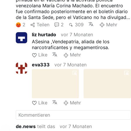
venezolana María Corina Machado. El encuentro
fue confirmado posteriormente en el boletín diario
de la Santa Sede, pero el Vaticano no ha divulgado
ninguna información sobre la conversación.
2
Teilen
2
309
Mehr
Machado, que obtuvo el Premio Nobel de la Paz en
liz hurtado
vor 7 Monaten
2025, es ex diputada de la Asamblea Nacional de
Venezuela y una de las figuras más destacadas de
ASesina ,Vendepatria, aliada de los
la oposición del país.
narcotraficantes y megamentirosa.
Like
Mehr
eva333
vor 7 Monaten
Like
Mehr
de.news
teilt das
vor 7 Monaten