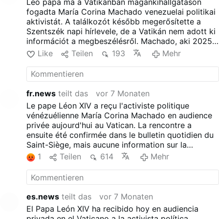
Leó pápa ma a Vatikánban magánkihallgatáson
fogadta María Corina Machado venezuelai politikai
aktivistát. A találkozót később megerősítette a
Szentszék napi hírlevele, de a Vatikán nem adott ki
információt a megbeszélésről. Machado, aki 2025-
ben Nobel-békedíjat kapott, a venezuelai
Like
Teilen
193
Mehr
nemzetgyűlés volt tagja és az ország ellenzékének
egyik legjelentősebb alakja.
fr.news
teilt das
vor 7 Monaten
Le pape Léon XIV a reçu l'activiste politique
vénézuélienne María Corina Machado en audience
privée aujourd'hui au Vatican. La rencontre a
ensuite été confirmée dans le bulletin quotidien du
Saint-Siège, mais aucune information sur la
discussion n'a été publiée par le Vatican. Machado,
1
Teilen
614
Mehr
qui a reçu le prix Nobel de la paix en 2025, est un
ancien membre de l'Assemblée nationale du
Venezuela et l'une des figures les plus importantes
de l'opposition du pays.
es.news
teilt das
vor 7 Monaten
El Papa León XIV ha recibido hoy en audiencia
privada en el Vaticano a la activista política