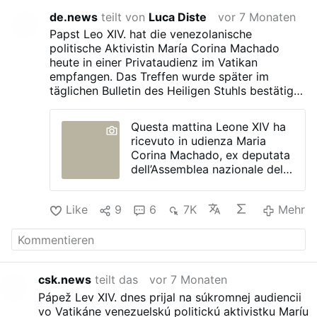
de.news
teilt von
Luca Diste
vor 7 Monaten
Papst Leo XIV. hat die venezolanische
politische Aktivistin María Corina Machado
heute in einer Privataudienz im Vatikan
empfangen. Das Treffen wurde später im
täglichen Bulletin des Heiligen Stuhls bestätigt,
aber der Vatikan hat keine Informationen über
das Gespräch veröffentlicht. Machado, die
Questa mattina Leone XIV ha
2025 den Friedensnobelpreis erhielt, ist ein
ricevuto in udienza Maria
ehemaliges Mitglied der venezolanischen
Corina Machado, ex deputata
Nationalversammlung und eine der
dell’Assemblea nazionale del
prominentesten Figuren der Opposition des
Venezuela insignita,
Landes.
nell’ottobre 2025, del Premio
Like
9
6
7K
Mehr
Nobel per la Pace.
da pagina facebook di
SilereNonPossum
csk.news
teilt das
vor 7 Monaten
Pápež Lev XIV. dnes prijal na súkromnej audiencii
vo Vatikáne venezuelskú politickú aktivistku Maríu