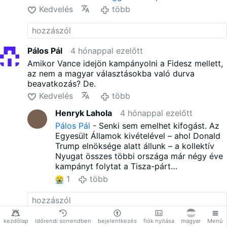
Önt, és szerintem még Orbán
Kedvelés
több
Viktort is jobban szeretik,
mint Önt.” Vance alelnök
dicséri a magyar népet: „A
szabadságukért küzdenek. A
Pálos Pál
4 hónappal ezelőtt
szuverenitásukért küzdenek.”
Amikor Vance idejön kampányolni a Fidesz mellett,
„Azért vagyok itt, mert Trump
az nem a magyar választásokba való durva
elnök és én a sikerüket
beavatkozás? De.
kívánjuk, és itt, veletek együtt
küzdünk.” Vance alelnök
Kedvelés
több
felhívja a figyelmet az
Henryk Lahola
4 hónappal ezelőtt
Egyesült Államokban és
Magyarországon terjedő
Pálos Pál
- Senki sem emelhet kifogást. Az
szélsőbaloldali ideológia
Egyesült Államok kivételével – ahol Donald
„közös fenyegetésére”: „A
Trump elnöksége alatt állunk – a kollektív
nyugati történelemben nem
Nyugat összes többi országa már négy éve
látnak büszke hagyományt.
kampányt folytat a Tisza-párt
Csak igazságtalanságot és
támogatására.
1
több
határainkat látják.
Kirekesztést, rasszizmust …
több
kezdőlap
Időrendi sorrendben
bejelentkezés
fiók nyitása
magyar
Menü