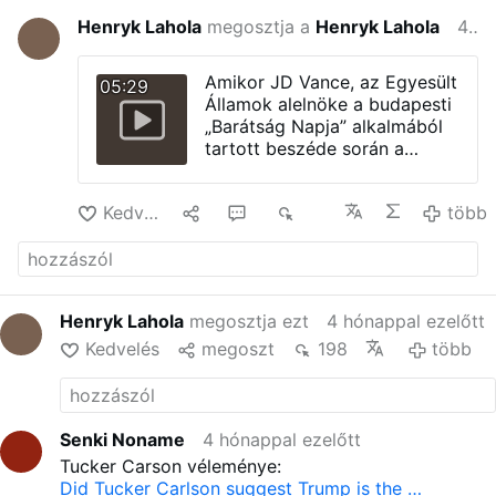
Henryk Lahola
megosztja a
Henryk Lahola
4 hónappal ezelőtt
Amikor JD Vance, az Egyesült
05:29
Államok alelnöke a budapesti
„Barátság Napja” alkalmából
tartott beszéde során a
magyar közönség lelkes
buzdítására spontán felhívta
Kedvelés
1
3
834
több
Donald Trump amerikai
elnököt, csak a második
próbálkozásra sikerült
kapcsolatba lépnie vele.
Hatalmas tömeg
Henryk Lahola
megosztja ezt
4 hónappal ezelőtt
üdvrivalgással fogadja Trump
elnököt, amikor Vance alelnök
Kedvelés
megoszt
198
több
élőben felhívja őt a
magyarországi „Barátság
Napja” beszédéről: VANCE
ALELNÖK: „Üdvözlöm, elnök
Senki Noname
4 hónappal ezelőtt
úr, hogy van?” „Körülbelül
Tucker Carson véleménye:
5000 magyar hazafi hallgatja
Did Tucker Carlson suggest Trump is the …