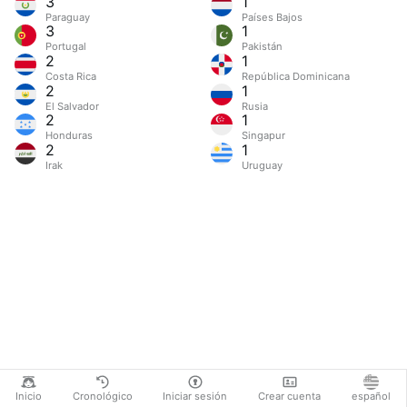
3
1
Paraguay
Países Bajos
3
1
Portugal
Pakistán
2
1
Costa Rica
República Dominicana
2
1
El Salvador
Rusia
2
1
Honduras
Singapur
2
1
Irak
Uruguay
Inicio
Cronológico
Iniciar sesión
Crear cuenta
español