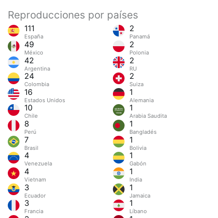
Reproducciones por países
111
2
España
Panamá
49
2
México
Polonia
42
2
Argentina
RU
24
2
Colombia
Suiza
16
1
Estados Unidos
Alemania
10
1
Chile
Arabia Saudita
8
1
Perú
Bangladés
7
1
Brasil
Bolivia
4
1
Venezuela
Gabón
4
1
Vietnam
India
3
1
Ecuador
Jamaica
3
1
Francia
Líbano