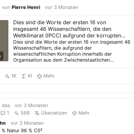
t von
Pierre Henri
vor 3 Monaten
Dies sind die Worte der ersten 16 von
insgesamt 46 Wissenschaftlern, die den
Weltklimarat (IPCC) aufgrund der korrupten
Klima-Wissenschaft verlassen haben - Legitim
Dies sind die Worte der ersten 16 von insgesamt 46
Wissenschaftlern, die aufgrund der
wissenschaftlichen Korruption innerhalb der
h
Organisation aus dem Zwischenstaatlichen
Ausschuss für Klimawandel (IPCC) ausgetreten sind.
Dr. Robert Balling: Der IPCC stellt fest, dass im 20.
1K
KI
Mehr
Jahrhundert keine signifikante Beschleunigung des
Anstiegs des Meeresspiegels festgestellt wurde.
Dies wurde in der Zusammenfassung des IPCC für
politische Entscheidungsträger nicht erwähnt. Dr.
Lucka Bogataj: Steigende Kohlendioxidwerte in der
t das
vor 3 Monaten
Luft führen nicht zu einem Anstieg der globalen
1
568
Übersetzen
Mehr
Temperaturen … Die Temperatur hat sich zuerst
verändert, und etwa 700 Jahre später folgte eine
ahn
vor 3 Monaten
Veränderung des Kohlendioxidgehalts in der Luft.
 % Natur 96 % C0²
Dr. John Christy: Der Öffentlichkeit ist kaum