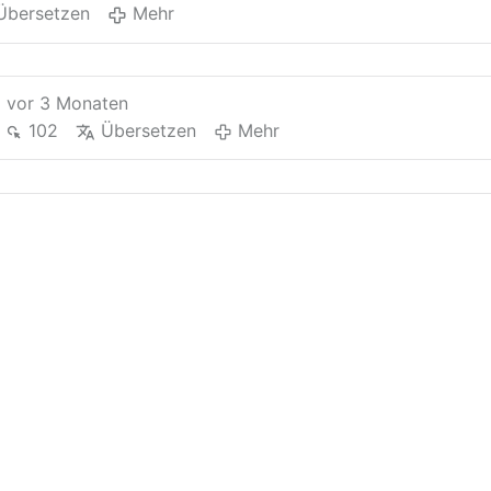
bekannt, dass die meisten Wissenschaftler, die am
Übersetzen
Mehr
IPCC beteiligt sind, nicht der Meinung sind, dass
eine globale Erwärmung stattfindet. Die Ergebnisse
des IPCC wurden in jedem nachfolgenden Bericht
konsequent falsch dargestellt und/oder …
vor 3 Monaten
102
Übersetzen
Mehr