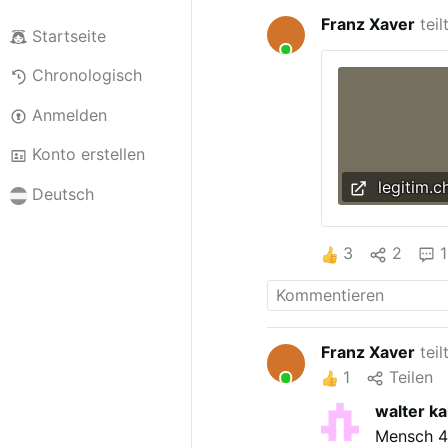
Franz Xaver
teil
Startseite
Chronologisch
Anmelden
Konto erstellen
legitim.c
Deutsch
3
2
1
Franz Xaver
teil
1
Teilen
walter k
Mensch 4