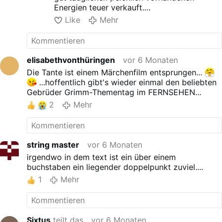
Energien teuer verkauft.
Wissenschaftler und Forscher , werden neue
Like
Mehr
Techniken entwickeln , die dann die
einstmals schmutzigen Energien reinigen
können und diese dann in großem Stil
vermarktet werden können, derweil warten
elisabethvonthüringen
vor 6 Monaten
die Europäer auf Sonne und Wind....
Die Tante ist einem Märchenfilm entsprungen...
...hoffentlich gibt's wieder einmal den beliebten
Gebrüder Grimm-Thementag im FERNSEHEN...
2
Mehr
string master
vor 6 Monaten
irgendwo in dem text ist ein über einem
buchstaben ein liegender doppelpunkt zuviel....
1
Mehr
Sixtus
teilt das
vor 6 Monaten