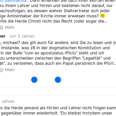
o Savonarola
: Dann ernennen Sie nach ihren Worten einen
und besitzt in sehr vielen Punkten kein Legitimität mehr - re
zu ihrem Lehrer und Hirten und bestehen nicht darauf, nur
t, ist er dennoch legaler Papst und kann nur von Gott zur
nachzufolgen, als dessen wahrer Stellvertreter sich jeder
ezogen werden - von der kanonischen Möglichkeit einer
ige Amtsinhaber der Kirche immer erweisen muss?
rch einen Nachfolger im Papstamt einmal abgesehen.
lte die Herde Christi nicht das Recht (oder sogar die
besitzen, auf die Vorbedingungen wahrer Amtsinhabe oder
Mehr
ellvertretung Christi hinzuweisen?
ver
vor 3 Jahren
, michael7 das gilt auch für andere, sind Sie zu lesen und z
 imstande, was zB in der dogmatischen Konstitution und
in der Bulle "cum ex apostulatus ifficio" steht und ich
 zu unterscheiden zwischen den Begriffen "Legalität" und
tät", zu verstehen, dass auch ein Papst persönlich die Pfort
 überschreiten kann, ohne dass die von Jesus Christus mit
Mehr
und während ihrer irdischen Pilgerschaft mit dem Papstamt
tete Katholische Kirche gleich auch da mitgenommen wird
diesbezüglichen Äußerungen erkennen lassen: Nein!
3 Jahren
lls die Herde jemand als Hirten und Lehrer nicht folgen kann
 gegenüber immer wiederholt: "Du bleibst trotzdem unser