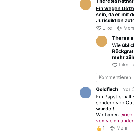
Theresia Kathar
Ein wegen Götze
sein, da er mit 
Jurisdiktion aut
Like
Meh
Theresia
Wie
üblic
Rückgrat
mehr zäh
Like
Goldfisch
vor 
Ein Papst erhält
sondern von Got
wurde!!!
Wir haben
einen
von vielen ande
Wir sind
ein Sch
1
Mehr
schickte, ihn be