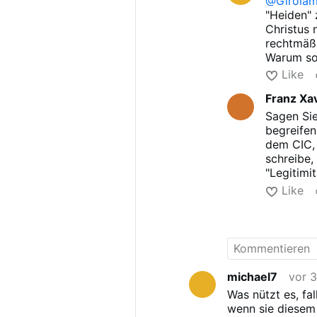
@Girolam
ist er ein Heide 
"Heiden" 
formal betrachte
Christus 
Verantwortung g
rechtmäß
Verurteilung du
Warum sol
Pflicht) 
Like
wahrer St
Franz Xa
Sagen Sie
begreifen
dem CIC, 
schreibe,
"Legitimi
der Hölle
Like
Ewigkeit 
ausgestat
Wie Ihre 
michael7
vor 
Was nützt es, fa
wenn sie diesem