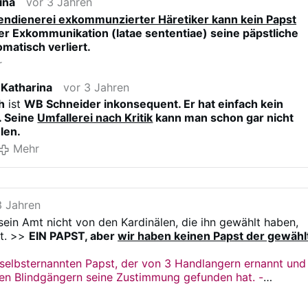
ina
vor 3 Jahren
endgültiges Urteil über das Oberhaupt der Kirche
ndienerei exkommunzierter Häretiker kann kein Papst
fällen?"
der Exkommunikation (latae sententiae) seine päpstliche
#newsGhtbjiscra
omatisch verliert.
r
 Katharina
vor 3 Jahren
h
ist
WB Schneider inkonsequent. Er hat einfach kein
. Seine
Umfallerei nach Kritik
kann man schon gar nicht
len.
Mehr
3 Jahren
 sein Amt nicht von den Kardinälen, die ihn gewählt haben,
t. >>
EIN PAPST, aber
wir haben keinen Papst der gewähl
 selbsternannten Papst, der von 3 Handlangern ernannt und
ren Blindgängern seine Zustimmung gefunden hat. -
iff mit einem Piraten an Bord
-
der den Kapitän ins Exil
drohte und Mundtot machte, bis er ihn letztendlich