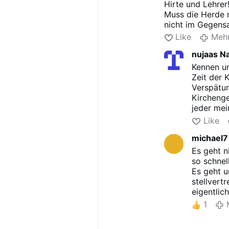
Hirte und Lehrer
Muss die Herde n
nicht im Gegensa
Jesus Christus, 
Like
Meh
folgen und ihn a
nujaas N
Kennen un
Zeit der
Verspätun
Kirchenge
jeder mei
schließe 
Like
zwingend
michael7
Es geht n
so schnel
Es geht u
stellvert
eigentlic
soll oder
1
Vgl. Joh 
Herde Chr