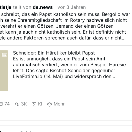
tietje
teilt von
de.news
vor 3 Jahren
 schreibt, das ein Papst katholisch sein muss. Bergolio war
ch seine Ehrenmitgliedschaft im Rotary nachweislich nicht
 verehrt er einen Götzen. Jemand der einen Götzen
kann ja auch nicht katholisch sein. Er ist definitiv nicht
iele andere Faktoren sprechen auch dafür, dass er nicht
nd auch zum Zeitpunkt der Wahl nicht katholisch war. Was
cht zu verstehen? Herr Schneider beantworten sie erstmal
Schneider: Ein Häretiker bleibt Papst
and der nicht katholisch ist Papst sein kann. Denn wenn si
Es ist unmöglich, dass ein Papst sein Amt
n Bergolio sei katholisch, wenn er Paschama abebetet
automatisch verliert, wenn er zum Beispiel Häresie
oblem das zu rechtfertigen. Es könnte sein, dass sie das hie
lehrt. Das sagte Bischof Schneider gegenüber
schlau genug und ich denke sie wissen, dass Bergolio nicht
LiveFatima.io (14. Mai) und widersprach den
d auch dass er kein Häretiker ist, denn auch ein Häretiker
hypothetischen Theorien der Heiligen Robert
ein, der katholisch ist, aber das ist er nachweislich nicht
Bellarmin und Cajetan. Er erklärt, dass aufgrund der
itt einen völlig anderen …
hierarchischen Struktur der Kirche ihre
Führungsfiguren nicht abgesetzt werden können wie
74
3K
KI
Mehr
bei den Protestanten, den Orthodoxen, oder in
politischen Parteien. Ein Papst erhält sein Amt nicht
von den Kardinälen, die ihn gewählt haben, sondern
von Gott. Auch kann ein Papst sein Amt nicht
"automatisch" verlieren, denn: "Wer kann ein