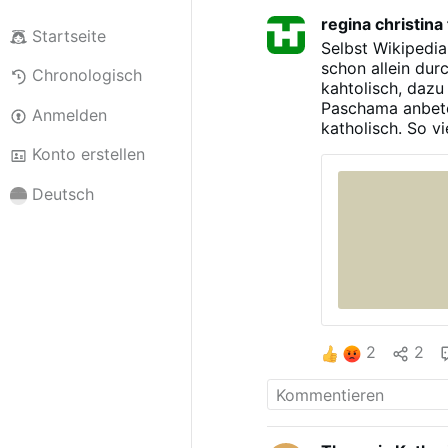
regina christina 
Startseite
Selbst Wikipedia
schon allein dur
Chronologisch
kahtolisch, dazu
Paschama anbetet 
Anmelden
katholisch. So v
katholisch ist u
Konto erstellen
gibt es daran ni
die Frage ob jem
Deutsch
behaupten würde
haben sie ein Pr
lesen: Sie sind 
katholisch ist un
kann nur jemand s
sondern er vertr
2
2