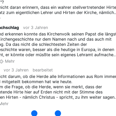
!"?
icht daran erinnern, dass ein wahrer stellvertretender Hirt
tz zum eigentlichen Lehrer und Hirten der Kirche, nämlich
stehen darf, damit sie ihm als stellvertretenden Hirten auch
r
ls wahren Stellvertreter (an) erkennen kann?
achschlag
vor 3 Jahren
d erkennen konnte das Kirchenvolk seinen Papst die längs
 Kirchengeschichte nur dem Namen nach und das auch mit
g. Da das nicht die schlechtesten Zeiten der
schichte waren, besser als die heutige in Europa, in denen
nt, er könnte oder müsßte sein eigenes Lehramt aufmachen
ich, daß es auf die Erkenntnis des Kirchenvolks nicht
Mehr
 ankommt.
vor 3 Jahren
bearbeitet
icht darum, ob die Herde alle Informationen aus Rom imme
l mitgeteilt bekommen hat wie heute.
m die Frage, ob die Herde, wenn sie merkt, dass der
retende Hirte hier auf Erden nicht mit der Stimme des
hen Hirten - nämlich Christus - spricht, zu ihm weiter sagen
 darf: "Du bist unser
wahrer Hirte
auf Erden!".
Mehr
10,5: "Einem Fremden dagegen folgen sie" (die Schafe der
isti) "nicht. Sie fliehen vielmehr vor ihm, weil sie die Stim