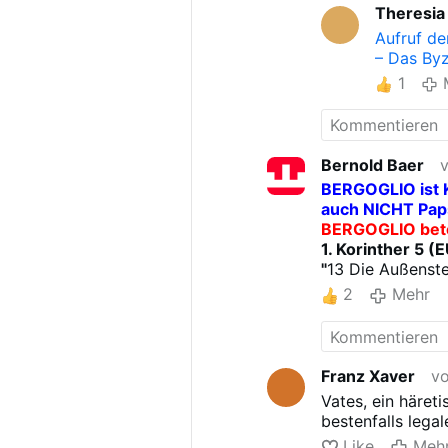
Theresia
ermorden ließ.
Papst Benedikt X
Aufruf de
Der liebe WB Sch
– Das Byz
Jahre unterstützt
1
Bernold Baer
BERGOGLIO ist K
auch NICHT Paps
BERGOGLIO bete
1. Korinther 5 (E
"
13 Die Außenste
eurer Mitte!
"
2
Mehr
BERGOGLIO pred
Galater 1 (EÜ):
" 9
Was ich gesa
Evangelium ver
Franz Xaver
vo
- er sei verfluch
Vates, ein häret
Wenn die Bibel
bestenfalls legal
1. als "verflucht"
Like
Meh