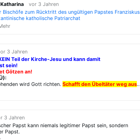
 Katharina
vor 3 Jahren
Testament Omega Papst Benedikt XVI. | Das Martyrium von
VI.
r Bischöfe zum Rücktritt des ungültigen Papstes Franziskus
neider, sollte jetzt nicht abweichen von Dingen, die er lan
antinische katholische Patriarchat
 hat.
Mehr
vor 3 Jahren
EIN Teil der Kirche-Jesu und kann damit
t sein!
t Götzen an!
Ü):
henden wird Gott richten.
Schafft den Übeltäter weg aus
igt ein falsches Evangelium des Humanismus!
gt habe, das sage ich noch einmal:
Wer euch ein anderes
kündet im Widerspruch zu dem, das ihr angenommen hab
r 3 Jahren
t.
"
ischer Papst kann niemals legitimer Papst sein, sondern
 BERGOGLIO
er Papst.
r