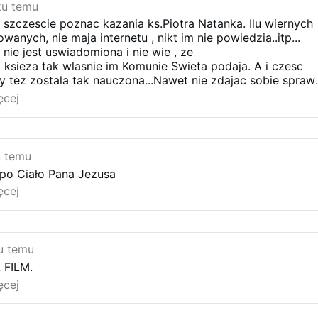
 zastępy i Duch Twój się budzi
ku temu
słowo Jezusa,
 szczescie poznac kazania ks.Piotra Natanka. Ilu wiernych
wybrani na świadków,
wanych, nie maja internetu , nikt im nie powiedzia..itp...
nie i łaskę
nie jest uswiadomiona i nie wie , ze
ze wszystkich narodów.
o ksieza tak wlasnie im Komunie Swieta podaja. A i czesc
e jesteśmy Kościołem,
 tez zostala tak nauczona...Nawet nie zdajac sobie spraw
drogą dla uczniów,
ni... Nie mozna wiernymi , przez to pogardzac..Trzeba
ęcej
Winnym Krzewie,
c o tym, uswiadamiac... ja tak mysle... z wieksza miloscia
dojrzałym i siewem.
uczniowie Pana.
; sł. ks. Jan Smolec, muz. Adam Szewczyk]
u temu
 po Ciało Pana Jezusa
ęcej
u temu
 FILM.
ęcej