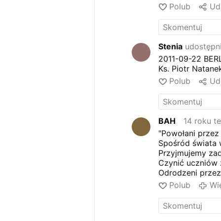
Polub
Ud
Stenia
udostępni
2011-09-22 BERL
Ks. Piotr Natane
Polub
Ud
BAH
14 roku t
"Powołani przez
Spośród świata 
Przyjmujemy zada
Czynić uczniów 
Odrodzeni przez
W mocy Ducha w
Polub
Wi
Ewangelię czyni
Nowych uczniów 
Tyś nas Mistrzu 