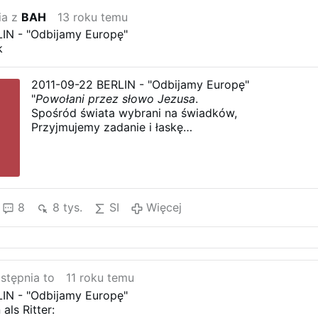
ia z
BAH
13 roku temu
IN - "Odbijamy Europę"
k
2011-09-22 BERLIN - "Odbijamy Europę"
"
Powołani przez słowo Jezusa
.
Spośród świata wybrani na świadków,
Przyjmujemy zadanie i łaskę
Czynić uczniów ze wszystkich narodów.
Odrodzeni przez ogień i wodę,
W mocy Ducha wezwani do prawdy,
Ewangelię czyniąc światłem i chlebem,
Nowych uczniów rodzimy przez wiarę.
8
8 tys.
SI
Więcej
Tyś nas Mistrzu powołał i posłał do ludzi
Spójrz jak rosną zastępy i Duch Twój się budzi
Powołani przez słowo Jezusa,
Spośród świata wybrani na świadków,
Przyjmujemy zadanie i łaskę
stępnia to
11 roku temu
Czynić uczniów ze wszystkich narodów.
IN - "Odbijamy Europę"
W tej wspólnocie jesteśmy Kościołem,
als Ritter:
Uczniem Pana i drogą dla uczniów,