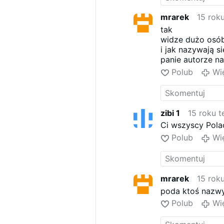
mrarek
15 rok
tak
widze dużo osób
i jak nazywają s
panie autorze n
Polub
Wi
zibi 1
15 roku 
Ci wszyscy Polac
Polub
Wi
mrarek
15 rok
poda ktoś nazwy 
Polub
Wi