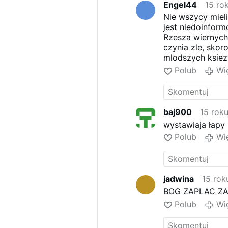
Spójrz jak rosną
Engel44
15 ro
Powołani przez 
Nie wszycy mieli
Spośród świata 
jest niedoinformo
Przyjmujemy zada
Rzesza wiernych 
Czynić uczniów 
czynia zle, skor
W tej wspólnoci
mlodszych ksiezy
Uczniem Pana i 
ze tak nie powin
Polub
Wi
Jak latorośl w 
informowac, mowi
By być drzewem 
Ja i ty, ty i ja, 
[Uczniowie Pana
baj900
15 rok
wystawiaja łapy
Polub
Wi
jadwina
15 rok
BOG ZAPLAC ZA
Polub
Wi