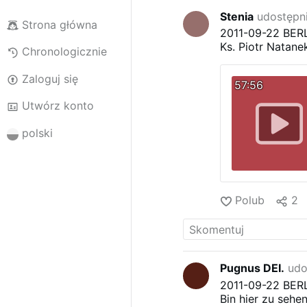
Stenia
udostępn
Strona główna
2011-09-22 BERL
Ks. Piotr Natane
Chronologicznie
Zaloguj się
57:56
Utwórz konto
polski
Polub
2
Pugnus DEI.
udo
2011-09-22 BERL
Bin hier zu sehen 