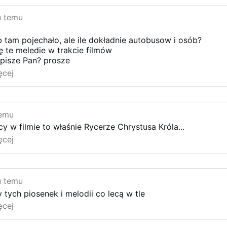
u temu
 tam pojechało, ale ile dokładnie autobusow i osób?
ię te meledie w trakcie filmów
apisze Pan? prosze
ęcej
temu
y w filmie to właśnie Rycerze Chrystusa Króla...
ęcej
u temu
tych piosenek i melodii co lecą w tle
ęcej