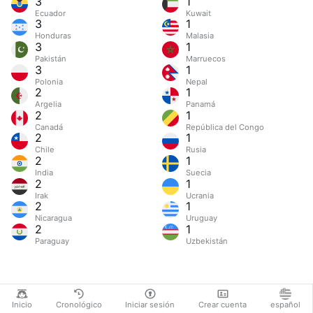
3
1
Ecuador
Kuwait
3
1
Honduras
Malasia
3
1
Pakistán
Marruecos
3
1
Polonia
Nepal
2
1
Argelia
Panamá
2
1
Canadá
República del Congo
2
1
Chile
Rusia
2
1
India
Suecia
2
1
Irak
Ucrania
2
1
Nicaragua
Uruguay
2
1
Paraguay
Uzbekistán
Inicio
Cronológico
Iniciar sesión
Crear cuenta
español