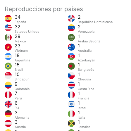
Reproducciones por países
34
2
España
República Dominicana
32
2
Estados Unidos
Venezuela
29
1
México
Arabia Saudita
23
1
Vietnam
Australia
18
1
Argentina
Azerbaiyán
15
1
Brasil
Bangladés
10
1
Singapur
Chequia
9
1
Colombia
Costa Rica
7
1
Perú
Francia
6
1
RU
Israel
3
1
Alemania
Italia
3
1
Austria
Jamaica