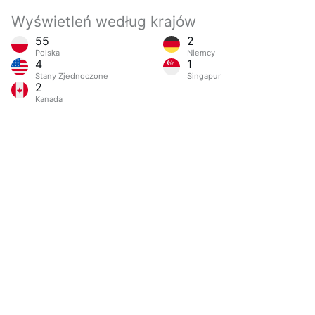
Wyświetleń według krajów
55
2
Polska
Niemcy
4
1
Stany Zjednoczone
Singapur
2
Kanada