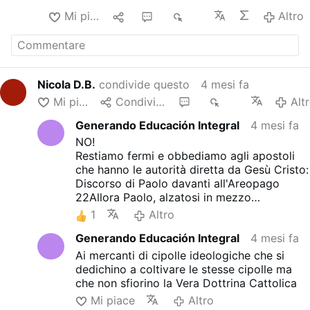
Mi piace
1
5
587
Altro
Nicola D.B.
condivide questo
4 mesi fa
Mi piace
Condividere
3
353
Alt
Generando Educación Integral
4 mesi fa
NO!
Restiamo fermi e obbediamo agli apostoli
che hanno le autorità diretta da Gesù Cristo:
Discorso di Paolo davanti all'Areopago
22Allora Paolo, alzatosi in mezzo
all'Areòpago, disse:
1
Altro
«Cittadini ateniesi, vedo che in tutto siete
Generando Educación Integral
4 mesi fa
molto timorati degli dei. 23Passando infatti
e osservando i monumenti del vostro culto,
Ai mercanti di cipolle ideologiche che si
ho trovato anche un'ara con l'iscrizione: Al
dedichino a coltivare le stesse cipolle ma
Dio ignoto. Quello che voi adorate senza
che non sfiorino la Vera Dottrina Cattolica
conoscere, io ve lo annunzio. 24Il Dio che
Mi piace
Altro
ha fatto il mondo e tutto ciò che contiene,