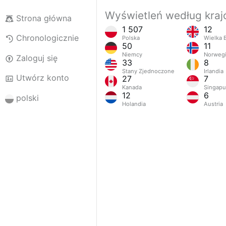
Wyświetleń według kra
Strona główna
1 507
12
Chronologicznie
Polska
Wielka B
50
11
Niemcy
Norweg
Zaloguj się
33
8
Stany Zjednoczone
Irlandia
Utwórz konto
27
7
Kanada
Singapu
12
6
polski
Holandia
Austria