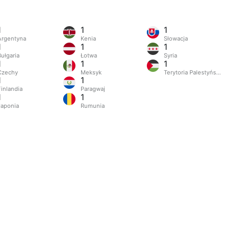
1
1
1
Argentyna
Kenia
Słowacja
1
1
1
Bułgaria
Łotwa
Syria
1
1
1
Czechy
Meksyk
Terytoria Palestyńskie
1
1
Finlandia
Paragwaj
1
1
Japonia
Rumunia