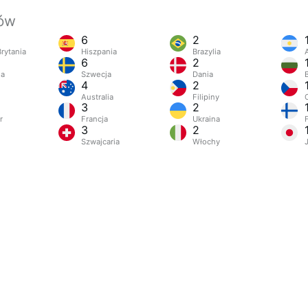
jów
6
2
rytania
Hiszpania
Brazylia
6
2
ia
Szwecja
Dania
4
2
Australia
Filipiny
3
2
r
Francja
Ukraina
3
2
Szwajcaria
Włochy