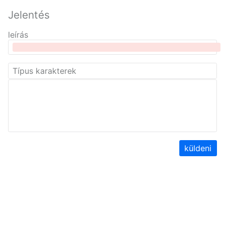
Jelentés
leírás
küldeni