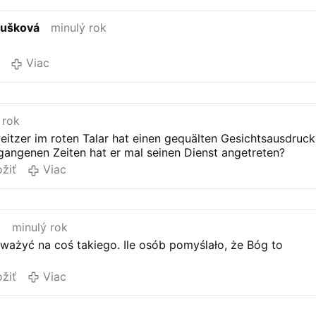
bušková
minulý rok
Viac
 rok
itzer im roten Talar hat einen gequälten Gesichtsausdruck
angenen Zeiten hat er mal seinen Dienst angetreten?
ožiť
Viac
.
minulý rok
ważyć na coś takiego. Ile osób pomyślało, że Bóg to
ožiť
Viac