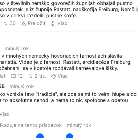
 so v številnih nemško govorečih župnijah obhajali pustno
oposnetek je iz župnije Rastatt, nadškofija Freiburg, Nemčij
o v cerkvi razdelili pustne krofe.
30
Preložiť
Viac
minulý rok
 v mnohých nemecky hovoriacich farnostiach slávila
ristia. Video je z farnosti Rastatt, arcidiecéza Freiburg,
ehnaní" sa v kostole rozdávali karnevalové šišky.
lať
12
2 tis.
Viac
55
minulý rok
o vznikla tato "tradicia", ale zda sa mi to velmi hlupe a do
a to absolutne nehodi a nema to nic spolocne s obetou
.
Viac
kazuje na tento príspevok
minulý rok