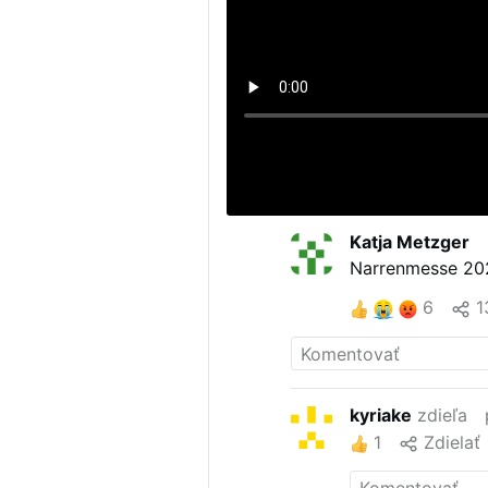
Katja Metzger
Narrenmesse 202
6
1
kyriake
zdieľa
1
Zdielať