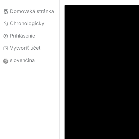
Domovská stránka
Chronologicky
Prihlásenie
Vytvoriť účet
slovenčina