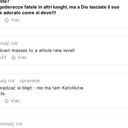
nte?
 żadnym zmianom.
oderecce fatele in altri luoghi, ma a Dio lasciate il suo
e adorato come si deve!!!
Viac
nulý rok
clown masses to a whole new level!
ožiť
Viac
ulý rok
upravené
wadzać w błąd - nie ma tam Katolików.
ła.
Viac
minulý rok