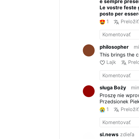
è sempre prese
niepodlegającej
Le vostre feste g
posto per esser
1
Preložiť
philosopher
mi
This brings the 
Lajk
Prel
sługa Boży
min
Proszę nie wpro
Przedsionek Piek
1
Preložiť
sl.news
zdieľa