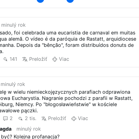
minulý rok
ado, foi celebrada uma eucaristia de carnaval em muitas
gua alemã. O vídeo é da paróquia de Rastatt, arquidiocese
manha. Depois da "bênção", foram distribuídos donuts de
a.
141
Preložiť
Viac
minulý rok
ielę w wielu niemieckojęzycznych parafiach odprawiona
owa Eucharystia. Nagranie pochodzi z parafii w Rastatt,
eiburg, Niemcy. Po "błogosławieństwie" w kościele
awałowe pączki.
2
2 tis.
Preložiť
Viac
agda
minulý rok
być? Kolejna profanacja?