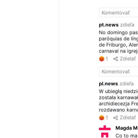
pt.news
zdieľa
No domingo pass
paróquias de lín
de Friburgo, Ale
carnaval na igrej
1
Zdielať
pl.news
zdieľa
W ubiegłą niedz
została karnawał
archidiecezja Fr
rozdawano karn
1
Zdielať
Magda M
Co to ma 