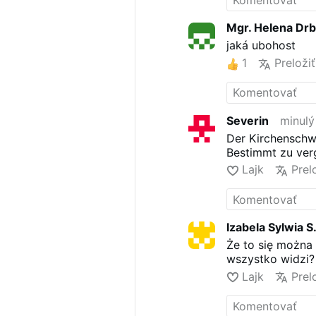
Mgr. Helena Dr
jaká ubohost
1
Preložiť
Severin
minulý
Der Kirchenschwe
Bestimmt zu verg
Lajk
Prel
Izabela Sylwia S
Że to się można 
wszystko widzi?
Lajk
Prel