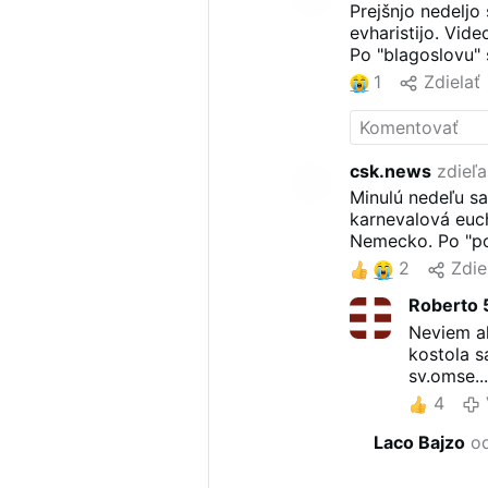
Prejšnjo nedeljo
evharistijo. Vide
Po "blagoslovu" s
1
Zdielať
csk.news
zdieľa
Minulú nedeľu sa
karnevalová eucha
Nemecko. Po "pož
2
Zdie
Roberto 
Neviem ak
kostola s
sv.omse..
4
Laco Bajzo
od