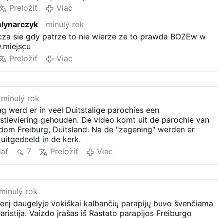
Preložiť
Viac
mlynarczyk
minulý rok
cza sie gdy patrze to nie wierze ze to prawda BOZEw w
.miejscu
Preložiť
Viac
minulý rok
 werd er in veel Duitstalige parochies een
stieviering gehouden. De video komt uit de parochie van
sdom Freiburg, Duitsland. Na de "zegening" werden er
uitgedeeld in de kerk.
lať
7
Preložiť
Viac
minulý rok
enį daugelyje vokiškai kalbančių parapijų buvo švenčiama
ristija. Vaizdo įrašas iš Rastato parapijos Freiburgo