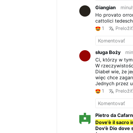
Giangian
minul
Ho provato orror
cattolici tedesch
1
Preložiť
sługa Boży
min
Ci, którzy w tym
W rzeczywistości
Diabeł wie, że j
więc chce zagarn
Jednych przez u
innych szukając
1
Preložiť
O to chodzi, aby
stał się zwycza
zbawienia.
Dlatego wszystk
Pietro da Cafar
przeklęte,
Dove'è il sacro 
a Kościół tam je
Dov'è Dio dove s
gdzie wierni gr