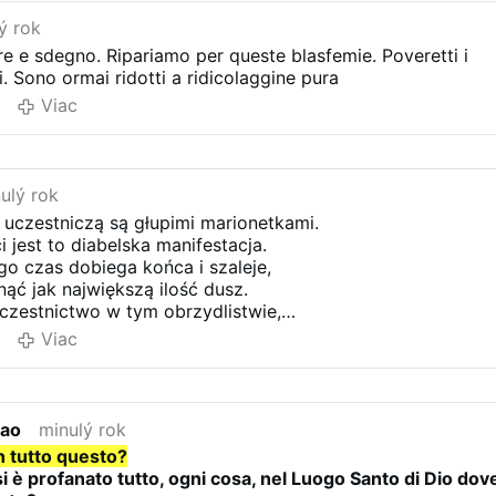
ý rok
e e sdegno. Ripariamo per queste blasfemie. Poveretti i
i. Sono ormai ridotti a ridicolaggine pura
Viac
ulý rok
 uczestniczą są głupimi marionetkami.
 jest to diabelska manifestacja.
ego czas dobiega końca i szaleje,
ąć jak największą ilość dusz.
czestnictwo w tym obrzydlistwie,
ych Boga, przez zniechęcenie do szukania Go.
Viac
 w oczach ludzi myślących Kościół Katolicki
jną błazenadą, a nie Jedynym Świętym prowadzącym do
o, co trwa od soboru watykańskiego drugiego jest
nao
minulý rok
in tutto questo?
st, gdzie Święta Jego Tradycja,
i è profanato tutto, ogni cosa, nel Luogo Santo di Dio dov
omadzą się wokół Mszy Wszechczasów i Nauki