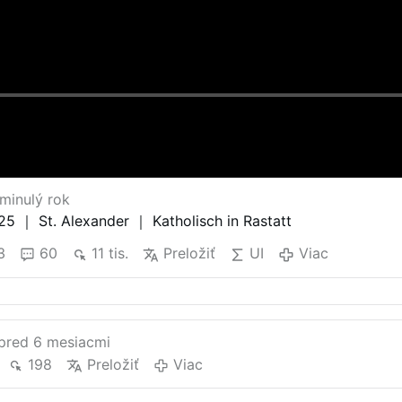
minulý rok
5 ｜ St. Alexander ｜ Katholisch in Rastatt
3
60
11 tis.
Preložiť
UI
Viac
pred 6 mesiacmi
198
Preložiť
Viac