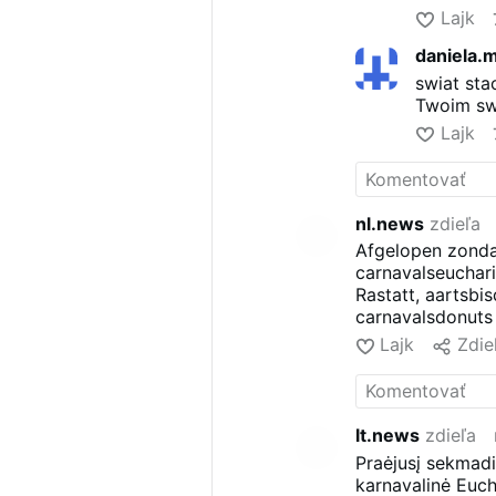
Lajk
daniela.
swiat sta
Twoim sw
Lajk
nl.news
zdieľa
Afgelopen zondag
carnavalseuchari
Rastatt, aartsbi
carnavalsdonuts 
Lajk
Zdie
lt.news
zdieľa
Praėjusį sekmadi
karnavalinė Eucha