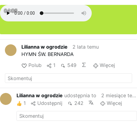
04:06
Lilianna w ogrodzie
2 lata temu
HYMN ŚW. BERNARDA
Polub
1
549
Więcej
Lilianna w ogrodzie
udostępnia to
2 miesiące temu
1
Udostępnij
242
Więcej