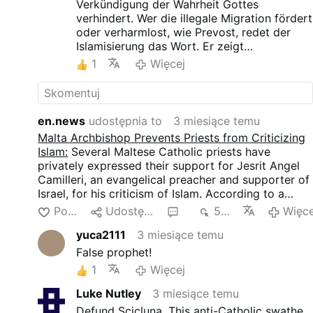
Verkündigung der Wahrheit Gottes
verhindert. Wer die illegale Migration fördert
oder verharmlost, wie Prevost, redet der
Islamisierung das Wort. Er zeigt
vollkommene Indifferenz zu den Opfern der
1
Więcej
Moslems und verteidigt die islamische
Einwnderung nach Europa. Quelle:
Leo XIV
on his flight from Algeria to Cameroon:
en.news
udostępnia to
3 miesiące temu
Malta Archbishop Prevents Priests from Criticizing
Islam:
Several Maltese Catholic priests have
privately expressed their support for Jesrit Angel
Camilleri, an evangelical preacher and supporter of
Israel, for his criticism of Islam. According to a
video dated 12 May, these priests "wanted to speak
Polub
Udostępnij
3
555
Więce
publicly but were allegedly prevented from doing
yuca2111
3 miesiące temu
so" by the pro-homosexual Archbishop Charles
Scicluna of Malta.
False prophet!
1
Więcej
Luke Nutley
3 miesiące temu
Defund Scicluna. This anti-Catholic swathe