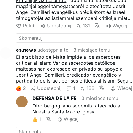
kritizálják az iszlámot:
Több máltai katolikus pap
magánjelleggel támogatásáról biztosította Jesrit
Angel Camilleri evangélikus prédikátort és Izrael
támogatóját az iszlámmal szembeni kritikája miatt.
Egy május 12-i videó szerint ezek a papok
Polub
Udostępnij
131
Więcej
"nyilvánosan akartak beszélni, de állítólag Charles
Scicluna máltai érsek, a homoszexualitáspárti érsek
megakadályozta őket ebben".
es.news
udostępnia to
3 miesiące temu
El arzobispo de Malta impide a los sacerdotes
criticar al islam:
Varios sacerdotes católicos
malteses han expresado en privado su apoyo a
Jesrit Angel Camilleri, predicador evangélico y
partidario de Israel, por sus críticas al islam. Según
un vídeo fechado el 12 de mayo, estos sacerdotes
2
Udostępnij
1
188
Więcej
"querían hablar públicamente pero supuestamente
DEFENSA DE LA FE
3 miesiące temu
se lo impidió" el arzobispo pro-homosexual Charles
Scicluna de Malta.
Otro bergogliano sodomita atacando a
Nuestra Santa Madre Iglesia
1
Więcej