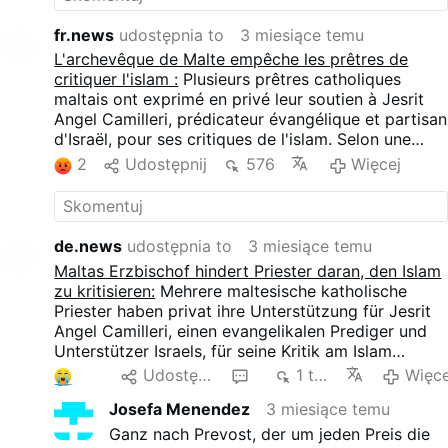
fr.news
udostępnia to
3 miesiące temu
L'archevêque de Malte empêche les prêtres de
critiquer l'islam :
Plusieurs prêtres catholiques
maltais ont exprimé en privé leur soutien à Jesrit
Angel Camilleri, prédicateur évangélique et partisan
d'Israël, pour ses critiques de l'islam. Selon une
vidéo datée du 12 mai, ces prêtres "voulaient
2
Udostępnij
576
Więcej
s'exprimer publiquement mais en auraient été
empêchés" par l'archevêque pro-homosexuel de
Malte, Charles Scicluna.
de.news
udostępnia to
3 miesiące temu
Maltas Erzbischof hindert Priester daran, den Islam
zu kritisieren:
Mehrere maltesische katholische
Priester haben privat ihre Unterstützung für Jesrit
Angel Camilleri, einen evangelikalen Prediger und
Unterstützer Israels, für seine Kritik am Islam
bekundet. Einem Video vom 12. Mai zufolge wollten
3
Udostępnij
1
1 tys.
Więce
sich diese Priester "öffentlich äußern, wurden aber
Josefa Menendez
3 miesiące temu
angeblich von dem pro-homosexuellen Erzbischof
Charles Scicluna von Malta daran gehindert".
Ganz nach Prevost, der um jeden Preis die