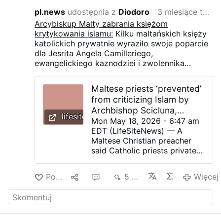
pl.news
udostępnia z
Diodoro
3 miesiące temu
Arcybiskup Malty zabrania księżom
krytykowania islamu:
Kilku maltańskich księży
katolickich prywatnie wyraziło swoje poparcie
dla Jesrita Angela Camilleriego,
ewangelickiego kaznodziei i zwolennika
Izraela, za jego krytykę islamu. Zgodnie z
nagraniem wideo z 12 maja, księża ci "chcieli
Maltese priests ‘prevented’
wypowiedzieć się publicznie, ale rzekomo
from criticizing Islam by
uniemożliwił im to" pro-homoseksualny
Archbishop Scicluna,
arcybiskup Malty Charles Scicluna.
lifesitenews.com
preacher claims - LifeSite
Mon May 18, 2026 - 6:47 am
EDT (LifeSiteNews) — A
Maltese Christian preacher
said Catholic priests privately
supported his criticism of
Islam but were allegedly
Polub
9
6
5 tys.
Więcej
prevented from speaking
publicly by Archbishop
Charles Scicluna. On May 12,
Christian preacher Jesrit
Angel Camilleri stated in a