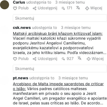
Carlus
udostępnia to
3 miesiące temu
video published on Facebook
Polub
Udostępnij
171
Więcej
by the Maltese conservative
party, Ahwa Maltin, that
several local Catholic priests
had contacted him privately
csk.news
udostępnia to
3 miesiące temu
to praise his public defense
of Christianity and criticism
Maltský arcibiskup bráni kňazom kritizovať islam:
of Islam. At the same time, he
Viacerí maltskí katolícki kňazi súkromne vyjadrili
claimed they were unable to
podporu Jesritovi Angelovi Camillerimu,
speak openly, because
evanjelickému kazateľovi a podporovateľovi
Scicluna had allegedly
Izraela, za jeho kritiku islamu. Podľa videozáznamu
forbidden such interventions.
z 12. mája títo kňazi "chceli verejne vystúpiť, ale
Polub
Udostępnij
927
Więcej
Camilleri’s remarks were later
údajne im v tom zabránil" prohomosexuálny
highlighted in an article
maltský arcibiskup Charles Scicluna.
published on May 16 by a
local blog, which linked the
pt.news
udostępnia to
3 miesiące temu
allegations to previous
Arcebispo de Malta impede sacerdotes de criticar
controversies surrounding
o Islão:
Vários padres católicos malteses
Scicluna’s open support for
manifestaram em privado o seu apoio a Jesrit
Islamic religious education in
Angel Camilleri, um pregador evangélico e apoiante
Malta’s schools. “Numerous
de Israel, pelas suas críticas ao Islão. De acordo
Catholic priests have