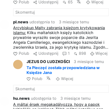
com um vídeo datado de 12 de maio, estes padres
Polub
Udostępnij
65
Więcej
privately contacted me,”
"queriam falar publicamente mas foram
Camilleri said in the video. He
alegadamente impedidos de o fazer" pelo
added that these priests
arcebispo pró-homossexual Charles Scicluna de
“wanted to speak publicly …
Malta.
pl.news
udostępnia to
3 miesiące temu
Arcybiskup Malty zabrania księżom krytykowania
islamu:
Kilku maltańskich księży katolickich
prywatnie wyraziło swoje poparcie dla Jesrita
Angela Camilleriego, ewangelickiego kaznodziei i
zwolennika Izraela, za jego krytykę islamu. Zgodnie
z nagraniem wideo z 12 maja, księża ci "chcieli
Polub
Udostępnij
1
898
Więcej
wypowiedzieć się publicznie, ale rzekomo
JEZUS DO LUDZKOŚCI
3 miesiące temu
uniemożliwił im to" pro-homoseksualny arcybiskup
Malty Charles Scicluna.
Ta Pieczęć została przepowiedziana w
Księdze Jana
Polub
Więcej
hu.news
udostępnia to
3 miesiące temu
A máltai érsek megakadályozza, hogy a papok