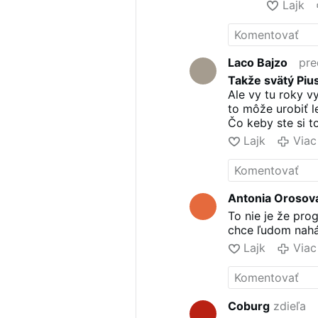
Lajk
Laco Bajzo
pre
Takže svätý Pius
Ale vy tu roky v
to môže urobiť l
Čo keby ste si to
Lajk
Viac
Antonia Orosov
To nie je že pro
chce ľudom naháň
Lajk
Viac
Coburg
zdieľa