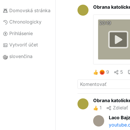
Obrana katolícke
Domovská stránka
Chronologicky
20:19
Prihlásenie
Vytvoriť účet
slovenčina
9
5
Obrana katolícke
1
Zdielať
Laco Baj
youtube