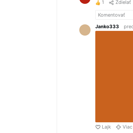
1
Zdielať
Janko333
pre
Lajk
Viac