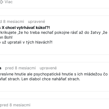
party tam niekto zomrie.
Viac
Už viete aký duch inšpiruje PS liberálnu stranu?
Doba sa opakuje; Tak ako kedysi obetovali démovi
Molocha deti a zaživa ich pálili. To morálne robí PS
v školách, keď …
d 8 mesiacmi
upravené
Viac
 X chcel vytrhávať kúkoľ?!
ykrikujete ,že ho treba nechať pokojne rásť až do žatvy ,že
en Boh!
 už upratali v tých hlavách?!
a
pred 8 mesiacmi
upravené
gresívne hnutie ale psychopatické hnutie s ich mládežou čo
ať strach. Len diabol chce naháňať strach.
pred 8 mesiacmi