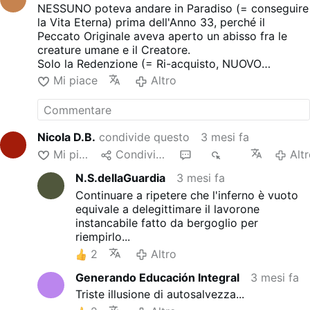
NESSUNO poteva andare in Paradiso (= conseguire
la Vita Eterna) prima dell'Anno 33, perché il
Peccato Originale aveva aperto un abisso fra le
creature umane e il Creatore.
Solo la Redenzione (= Ri-acquisto, NUOVO
acquisto, a PREZZO DEL SANGUE DI GESU'
Mi piace
Altro
CRISTO) ha reso possibile l'Impossibile
Nicola D.B.
condivide questo
3 mesi fa
Mi piace
Condividere
2
513
Alt
N.S.dellaGuardia
3 mesi fa
Continuare a ripetere che l'inferno è vuoto
equivale a delegittimare il lavorone
instancabile fatto da bergoglio per
riempirlo...
2
Altro
Generando Educación Integral
3 mesi fa
Triste illusione di autosalvezza...