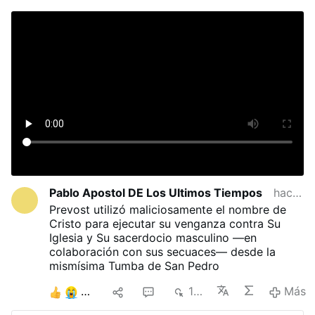
Pablo Apostol DE Los Ultimos Tiempos
hace 3 meses
Prevost utilizó maliciosamente el nombre de
Cristo para ejecutar su venganza contra Su
Iglesia y Su sacerdocio masculino —en
colaboración con sus secuaces— desde la
mismísima Tumba de San Pedro
6
1
1
164
Más