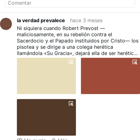
la verdad prevalece
hace 3 meses
Ni siquiera cuando Robert Prevost —
maliciosamente, en su rebelión contra el
Sacerdocio y el Papado instituidos por Cristo— los
pisotea y se dirige a una colega herética
llamándola «Su Gracia», dejará ella de ser herética,
cismática y apóstata, ni se convertirá en cristiana;
pues desafía el sacerdocio de Cristo. —así como
tampoco los travestis homosexuales disfrazados
de mujeres no se convirtieron en mujeres, a pesar
de que el malvado Bergoglio los confirmó
maliciosamente en su rebelión contra la ley de Dios
al referirse a un grupo de homosexuales
argentinos, ya viejos y sin arrepentimiento, como
«chicas»—.
La mona no deja de ser mona aunque se vista de
seda.