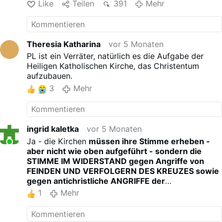
Like
Teilen
391
Mehr
Theresia Katharina
vor 5 Monaten
PL ist ein Verräter, natürlich es die Aufgabe der
Heiligen Katholischen Kirche, das Christentum
aufzubauen.
3
Mehr
ingrid kaletka
vor 5 Monaten
Ja - die Kirchen
müssen ihre Stimme erheben -
aber nicht wie oben aufgeführt - sondern die
STIMME IM WIDERSTAND gegen Angriffe von
FEINDEN UND VERFOLGERN DES KREUZES sowie
gegen antichristliche ANGRIFFE der
VERÄNDERUNGEN DER EWIGEN LEHRE CHRISTI
1
Mehr
durch Anerkennung der Sünde! Der christliche
Glaube soll nicht für "politische Zwecke" benutzt
werden? Die vom Glauben abgefallenen Priester