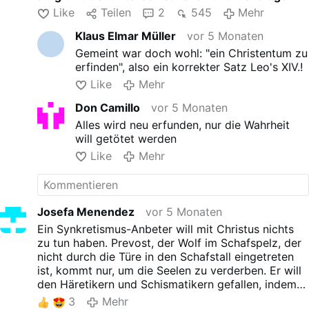
gegenüber Kna.de, Leo XIV.
Ansichten
stellen".
Like
Teilen
2
545
Mehr
habe "von ganzem Herzen
der Notwendigkeit
Klaus Elmar Müller
vor 5 Monaten
zugestimmt, uns zu sichtbarer
Gemeint war doch wohl: "ein Christentum zu
Einheit zu bewegen".
erfinden", also ein korrekter Satz Leo's XIV.!
Sie waren sich auch …
Mehr
Like
Mehr
Don Camillo
vor 5 Monaten
Alles wird neu erfunden, nur die Wahrheit
will getötet werden
Like
Mehr
Josefa Menendez
vor 5 Monaten
Ein Synkretismus-Anbeter will mit Christus nichts
zu tun haben. Prevost, der Wolf im Schafspelz, der
nicht durch die Türe in den Schafstall eingetreten
ist, kommt nur, um die Seelen zu verderben. Er will
den Häretikern und Schismatikern gefallen, indem
er eine nicht triumphierende, häretische
3
Mehr