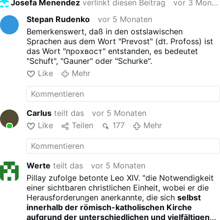
Josefa Menendez
verlinkt diesen Beitrag
vor 3 Monaten
und der protestantische
Prediger Jerry Pillay.
Stepan Rudenko
vor 5 Monaten
Pillay zufolge betonte Leo
Bemerkenswert, daß in den ostslawischen
XIV. "die Notwendigkeit einer
Sprachen aus dem Wort "Prevost" (dt. Profoss) ist
sichtbaren christlichen
das Wort "прохвост" entstanden, es bedeutet
Einheit, wobei er die
"Schuft", "Gauner" oder "Schurke".
Herausforderungen
Like
Mehr
anerkannte, die sich
selbst
innerhalb der römisch-
katholischen Kirche aufgrund
der unterschiedlichen und
Carlus
teilt das
vor 5 Monaten
vielfältigen Ansichten
stellen".
Pillay sagte, Leo XIV. habe
Like
Teilen
177
Mehr
bekräftigt, dass "unsere
Aufgabe zwar nicht darin
besteht, ein Christentum zu
errichten, die Christen jedoch
Werte
teilt das
vor 5 Monaten
in Einheit zusammenarbeiten
Pillay zufolge betonte Leo XIV. "die Notwendigkeit
müssen, um die Welt zu heilen
einer sichtbaren christlichen Einheit, wobei er die
und wiederherzustellen".
Herausforderungen anerkannte, die sich
selbst
Nach der Audienz sagte der
innerhalb der römisch-katholischen Kirche
deutsche Bedford-Strohm
aufgrund der unterschiedlichen und vielfältigen