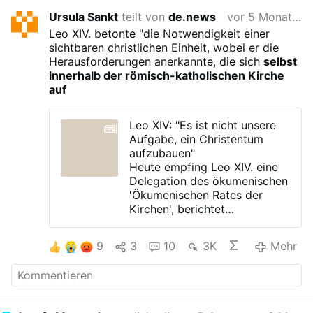
Ursula Sankt
teilt von
de.news
vor 5 Monaten
Leo XIV. betonte "die Notwendigkeit einer
sichtbaren christlichen Einheit, wobei er die
Herausforderungen anerkannte, die sich
selbst
innerhalb der römisch-katholischen Kirche
auf
Leo XIV: "Es ist nicht unsere
Aufgabe, ein Christentum
aufzubauen"
Heute empfing Leo XIV. eine
Delegation des ökumenischen
'Ökumenischen Rates der
Kirchen', berichtet
Oikoumene.org.
Zu der Delegation gehörten
9
3
10
3K
Mehr
der deutsche Laienbischof
Heinrich Bedford-Strohm, der
armenische Erzbischof Vicken
Aykazian, der baptistische
Prediger Merlyn Hyde Riley