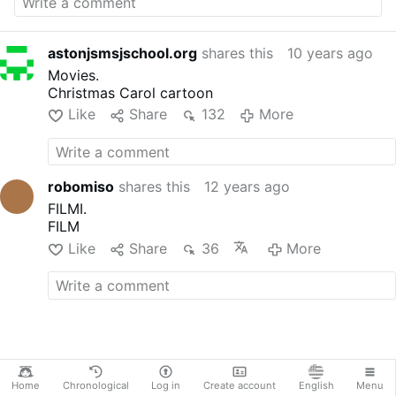
robil Ježiš?
Film o najmocnejšej zbrani v Božom
Kráľovstve.
astonjsmsjschool.org
shares this
10 years ago
Nepochopiteľná, divoká, šialená LÁSKA.
Movies.
Christmas Carol cartoon
Like
Share
132
More
robomiso
shares this
12 years ago
FILMI.
FILM
Like
Share
36
More
Home
Chronological
Log in
Create account
English
Menu