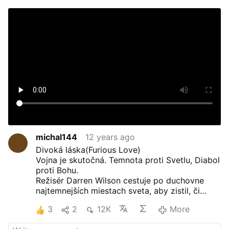
michal144
12 years ago
Divoká láska(Furious Love)
Vojna je skutočná. Temnota proti Svetlu, Diabol
proti Bohu.
Režisér Darren Wilson cestuje po duchovne
najtemnejších miestach sveta, aby zistil, či
existuje miesto, kam by Božie svetlo
3
2
12K
More
nedokázalo preniknúť.
Narkomani, prostitútky, čarodejníci... Čo by