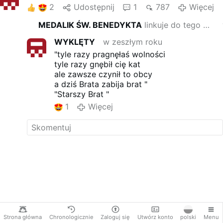
gościa. Nic nie zmąci jej
2
Udostępnij
1
787
Więcej
myśli, jej powagi, spokoju.
Wszak tyle chmur już
MEDALIK ŚW. BENEDYKTA
linkuje do tego wpisu
przeszło nad jej czołem, tyle
WYKLĘTY
w zeszłym roku
ptaków przelotnych tu się
zatrzymało. – Poszły jak ty
"tyle razy pragnęłaś wolności
pójdziesz.
Nie twoje to
tyle razy gnębił cię kat
miejsce, nie czujesz się
ale zawsze czynił to obcy
pewna i dlatego krzykiem
a dziś Brata zabija brat "
nadrabiasz brak męstwa.
"Starszy Brat "
To ja wyrosłam z ziemi i
1
Więcej
trwam korzeniami w jej sercu.
A ty, wędrowna chmuro, co
rzucasz cień smutku na
złociste me czoło, jesteś
igraszką wichrów. Trzeba cię
spokojnie wycierpieć.
Wykraczesz swoją nudną,
bezduszną jakże ubogą pieśń
– i odpłyniesz
. Cóż zdołasz
krzykiem zdziałać?
Ja …
Więcej
Strona główna
Chronologicznie
Zaloguj się
Utwórz konto
polski
Menu