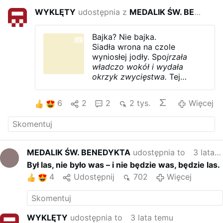
WYKLĘTY
udostępnia z
MEDALIK ŚW. BENEDYKTA
3 lat
Bajka? Nie bajka.
Siadła wrona na czole
wyniosłej jodły. Spo
jrzała
władczo wokół i wydała
okrzyk zwycięstwa.
Tej
wrzaskliwej zjawie wydaje się
prawdziwie, że jodła
6
2
2
2 tys.
Więcej
zawdzięcza jej wszystko:
swój byt, wysmukłą piękność,
trwałą zieleń, siłę w walce z
wichrami.
Godny podziwu jest
ten tupet wrony
. Wielka
MEDALIK ŚW. BENEDYKTA
udostępnia to
3 lata temu
dobrodziejka stojącej cicho
Był las, nie było was – i nie będzie was, będzie las.
jodły. A jodła ani drgnie; zda
się nie dostrzegać wrony;
4
Udostępnij
702
Więcej
pogrążona w zadumie,
wyciąga gałązki ramion
swoich ku niebu.
Znosi spokojnie wrzaskliwego
WYKLĘTY
udostępnia to
3 lata temu