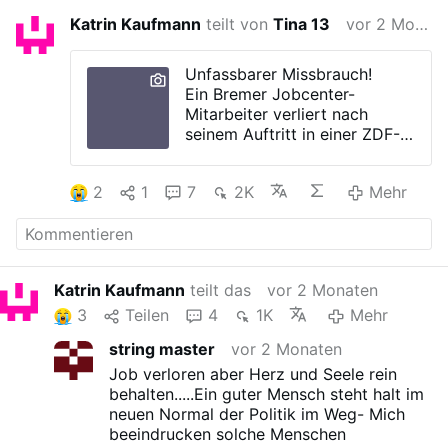
Katrin Kaufmann
teilt von
Tina 13
vor 2 Monaten
Unfassbarer Missbrauch!
Ein Bremer Jobcenter-
Mitarbeiter verliert nach
seinem Auftritt in einer ZDF-
Doku fristlos seinen Job. Er
hatte scharf über Bürgergeld,
2
1
7
2K
Mehr
Behördenpraxis und
Leistungsmissbrauch
gesprochen und eine Quote
von 30 bis 40 Prozent
falscher Angaben als eigene
Katrin Kaufmann
teilt das
vor 2 Monaten
Einschätzung genannt. Das
Jobcenter weist diese Zahl
3
Teilen
4
1K
Mehr
als nicht belastbar zurück.
string master
vor 2 Monaten
Jetzt wird aus der
Job verloren aber Herz und Seele rein
Bürgergeld-Debatte ein Streit
behalten.....Ein guter Mensch steht halt im
um Kritik, Loyalität und
neuen Normal der Politik im Weg- Mich
Meinungsfreiheit.
beeindrucken solche Menschen
Quellen: WELT, Berliner