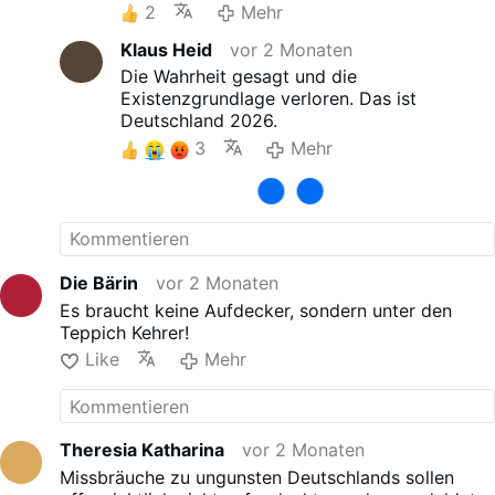
Zeitung
2
Mehr
Lieber Gott wir bitten um
Klaus Heid
vor 2 Monaten
Deine Gerechtigkeit, mögen
alle Schandtaten
ENDLICH
Die Wahrheit gesagt und die
schonungslos aufgedeckt
Existenzgrundlage verloren. Das ist
werden
und die Verbrecher
Deutschland 2026.
ihrer gerechten Strafe nicht
3
Mehr
entkommen.
Die Bärin
vor 2 Monaten
Es braucht keine Aufdecker, sondern unter den
Teppich Kehrer!
Like
Mehr
Theresia Katharina
vor 2 Monaten
Missbräuche zu ungunsten Deutschlands sollen