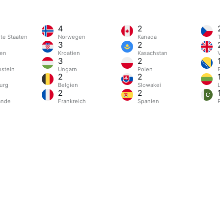
4
2
gte Staaten
Norwegen
Kanada
3
2
en
Kroatien
Kasachstan
3
2
nstein
Ungarn
Polen
2
2
urg
Belgien
Slowakei
2
2
ande
Frankreich
Spanien