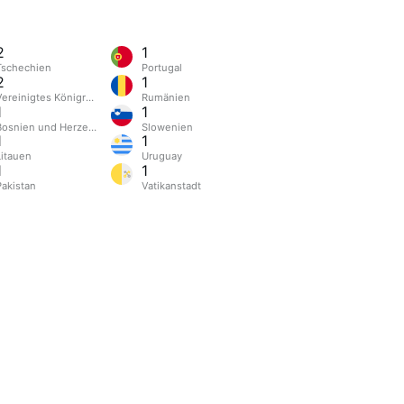
2
1
Tschechien
Portugal
2
1
Vereinigtes Königreich
Rumänien
1
1
Bosnien und Herzegowina
Slowenien
1
1
Litauen
Uruguay
1
1
Pakistan
Vatikanstadt