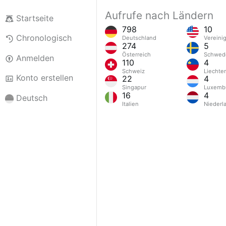
Aufrufe nach Ländern
Startseite
798
10
Chronologisch
Deutschland
Vereini
274
5
Österreich
Schwed
Anmelden
110
4
Schweiz
Liechte
Konto erstellen
22
4
Singapur
Luxemb
16
4
Deutsch
Italien
Niederl