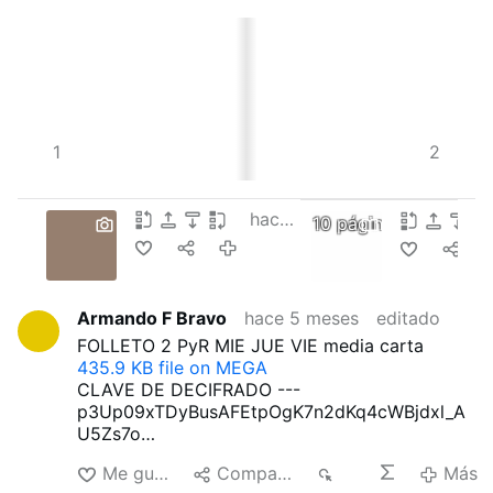
3
1
4
2
hace 5 meses
10 páginas
Armando F Bravo
hace 5 meses
editado
FOLLETO 2 PyR MIE JUE VIE media carta
435.9 KB file on MEGA
CLAVE DE DECIFRADO ---
p3Up09xTDyBusAFEtpOgK7n2dKq4cWBjdxl_A
U5Zs7o
FOLLETO 2 PyR MIE JUE VIE tam carta
Me gusta
Compartir
29
Más
168 KB file on MEGA