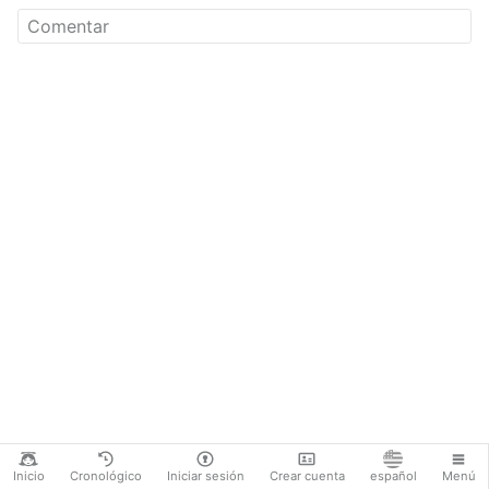
CLAVE DE DECIFRADO ---
LlB9ooXz6I33sJT5nSrXcgO3PCSPgLF1o8jza6-
bIpY
Inicio
Cronológico
Iniciar sesión
Crear cuenta
español
Menú