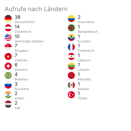
Aufrufe nach Ländern
38
2
Deutschland
Kolumbien
14
1
Österreich
Bangladesch
10
1
Vereinigte Staaten
Ecuador
7
1
Singapur
Frankreich
7
1
Vietnam
Libanon
6
1
Schweiz
Litauen
4
1
Brasilien
Marokko
3
1
Russland
Mexiko
2
1
Indien
Türkei
2
Irak