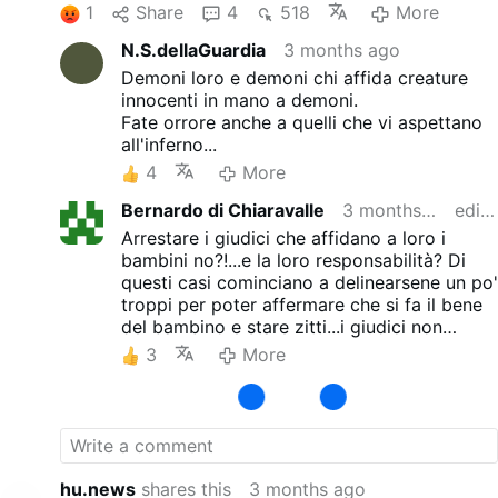
cinque "figli". Non è ancora noto se qualcuno dei
1
Share
4
518
More
"loro" figli fosse tra le vittime.
N.S.dellaGuardia
3 months ago
Demoni loro e demoni chi affida creature
innocenti in mano a demoni.
Fate orrore anche a quelli che vi aspettano
all'inferno...
4
More
Bernardo di Chiaravalle
3 months ago
edited
Arrestare i giudici che affidano a loro i
bambini no?!...e la loro responsabilità? Di
questi casi cominciano a delinearsene un po'
troppi per poter affermare che si fa il bene
del bambino e stare zitti...i giudici non
posso ignorare la casistica e se la ignorano
3
More
ne sono complici... ricordo il mostro del
Circeo al quale il giudice ha permesso, con
permesso di uscire dalla galera, di fare
l'"assistente sociale" a ignore donne
indifese!!!!! E lui che ha fatto? Ha
ammazzato le sue ignare clienti
hu.news
shares this
3 months ago