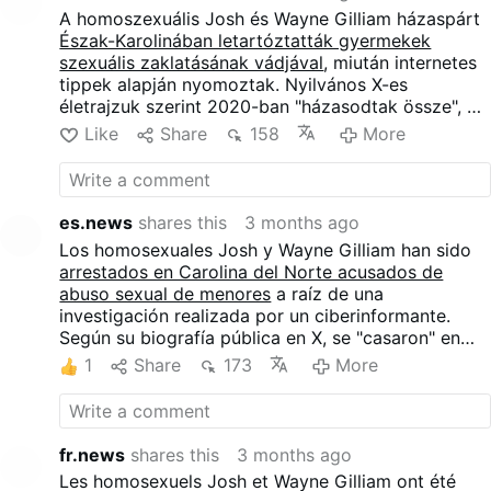
poverette....chi paga per una tale assurdità e
A homoszexuális Josh és Wayne Gilliam házaspárt
leggerezza? Il buon senso di far fare
Észak-Karolinában letartóztatták gyermekek
l'assistente sociale, con permesso di uscire
szexuális zaklatásának vádjával
, miután internetes
dal carcere...a un pluri-omicida che non si è
tippek alapján nyomoztak. Nyilvános X-es
mai pentito dov'è?? Perche i giudici non
életrajzuk szerint 2020-ban "házasodtak össze", és
pagano mai? Cosi facendo fanno
öt "fiuk" van. Azt egyelőre nem tudni, hogy "az ő"
Like
Share
158
More
politica...non giustizia...e lo ammettono pure
gyerekeik közül volt-e valaki az áldozatok között.
in "magistratura democratica" dicono che
applicano i principi di sinistra....mah
es.news
shares this
3 months ago
Los homosexuales Josh y Wayne Gilliam han sido
arrestados en Carolina del Norte acusados de
abuso sexual de menores
a raíz de una
investigación realizada por un ciberinformante.
Según su biografía pública en X, se "casaron" en
2020 y tienen cinco "hijos". Aún se desconoce si
1
Share
173
More
alguno de "sus" hijos se encontraba entre las
víctimas.
fr.news
shares this
3 months ago
Les homosexuels Josh et Wayne Gilliam ont été