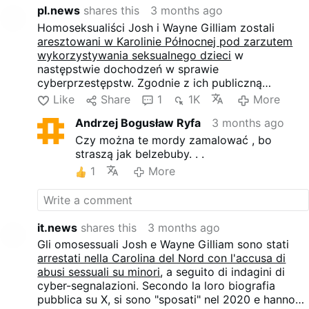
pl.news
shares this
3 months ago
Homoseksualiści Josh i Wayne Gilliam zostali
aresztowani w Karolinie Północnej pod zarzutem
wykorzystywania seksualnego dzieci
w
następstwie dochodzeń w sprawie
cyberprzestępstw. Zgodnie z ich publiczną
biografią X, "pobrali się" w 2020 roku i mają pięciu
Like
Share
1
1K
More
"synów". Nie wiadomo jeszcze, czy którekolwiek z
Andrzej Bogusław Ryfa
3 months ago
"ich" dzieci było wśród ofiar.
Czy można te mordy zamalować , bo
straszą jak belzebuby. . .
1
More
it.news
shares this
3 months ago
Gli omosessuali Josh e Wayne Gilliam sono stati
arrestati nella Carolina del Nord con l'accusa di
abusi sessuali su minori
, a seguito di indagini di
cyber-segnalazioni. Secondo la loro biografia
pubblica su X, si sono "sposati" nel 2020 e hanno