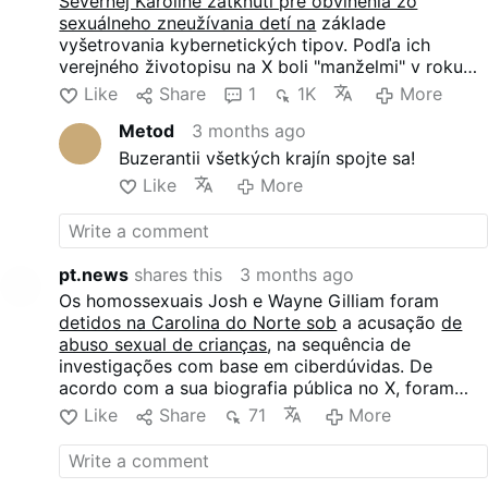
Severnej Karolíne zatknutí pre obvinenia zo
sexuálneho zneužívania detí na
základe
vyšetrovania kybernetických tipov. Podľa ich
verejného životopisu na X boli "manželmi" v roku
2020 a majú päť "synov". Zatiaľ nie je známe, či
Like
Share
1
1K
More
niektoré z "ich" detí bolo medzi obeťami.
Metod
3 months ago
Buzerantii všetkých krajín spojte sa!
Like
More
pt.news
shares this
3 months ago
Os homossexuais Josh e Wayne Gilliam foram
detidos na Carolina do Norte sob
a acusação
de
abuso sexual de crianças
, na sequência de
investigações com base em ciberdúvidas. De
acordo com a sua biografia pública no X, foram
"casados" em 2020 e têm cinco "filhos". Ainda não
Like
Share
71
More
se sabe se algum dos "seus" filhos estava entre as
vítimas.