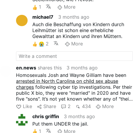
1
More
michael7
3 months ago
Auch die Beschaffung von Kindern durch
Leihmütter ist schon eine erhebliche
Gewalttat an Kindern und ihren Müttern.
2
More
en.news
shares this
3 months ago
Homosexuals Josh and Wayne Gilliam have been
arrested in North Carolina on child sex abuse
charges
following cyber tip investigations. Per their
public X bio, they were "married" in 2020 and have
five "sons". It’s not yet known whether any of "their"
children were among the victims.
Like
Share
2
434
More
chris griffin
3 months ago
Put them UNDER the jail.
1
More