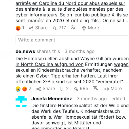
arrêtés en Caroline du Nord pour abus sexuels sur
des enfants à la
suite d'enquêtes menées par des
cyber-informateurs. Selon leur bio publique X, ils se
sont "mariés" en 2020 et ont cinq "fils". On ne sait
pas encore si l'un de "leurs" enfants figurait parmi
1
Share
717
More
les victimes.
de.news
shares this
3 months ago
Die Homosexuellen Josh und Wayne Gilliam wurden
in North Carolina aufgrund von
Ermittlungen
wegen
sexuellen Kindesmissbrauchs verhaftet
, nachdem
sie einen Cyber-Tipp erhalten hatten. Laut ihrer
öffentlichen X-Bio sind sie seit 2020 "verheiratet"
und haben fünf "Söhne". Es ist noch nicht bekannt,
2
Share
2
995
More
ob eines "ihrer" Kinder unter den Opfern war.
Josefa Menendez
3 months ago
edited
Die finstere Homosexualität ist der Wille und
das Werk des Teufels. Kindesmissbrauch
ebenfalls. Wer Homosexualität fördert bzw.
davor schweigt, ist Mittäter und
Seelenmörder, wie Prevost.