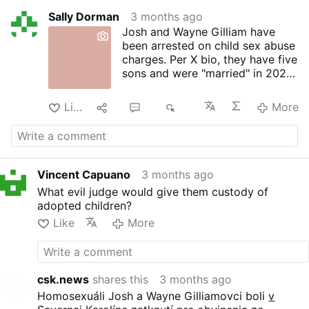
Sally Dorman
3 months ago
Josh and Wayne Gilliam have
been arrested on child sex abuse
charges. Per X bio, they have five
sons and were "married" in 2020.
The last child at least was
acquired at the hospital. Note:
Like
9
11
6K
More
sexual predators can procure
surrogate babies with no
background checks. Josh's
charges: -First-degree sexual
exploitation of a minor -First-
Vincent Capuano
3 months ago
degree statutory sexual offense -
What evil judge would give them custody of
Indecent liberties with a child
adopted children?
Wayne's charges: -Two counts of
Like
More
first-degree sexual exploitation
of a minor -One count of
second-degree sexual
exploitation of a minor It's not
csk.news
shares this
3 months ago
yet known if "their boys" were
among the victims.
Homosexuáli Josh a Wayne Gilliamovci boli
v