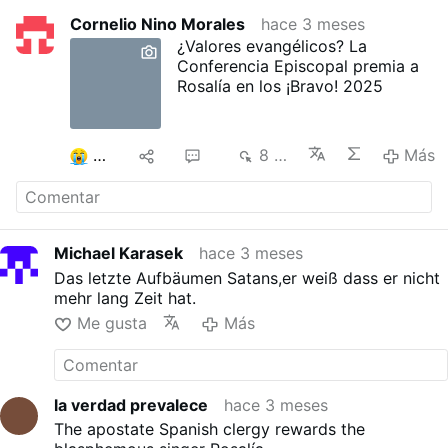
Cornelio Nino Morales
hace 3 meses
¿Valores evangélicos? La
Conferencia Episcopal premia a
Rosalía en los ¡Bravo! 2025
4
9
16
8 mil
Más
Michael Karasek
hace 3 meses
Das letzte Aufbäumen Satans,er weiß dass er nicht
mehr lang Zeit hat.
Me gusta
Más
la verdad prevalece
hace 3 meses
The apostate Spanish clergy rewards the