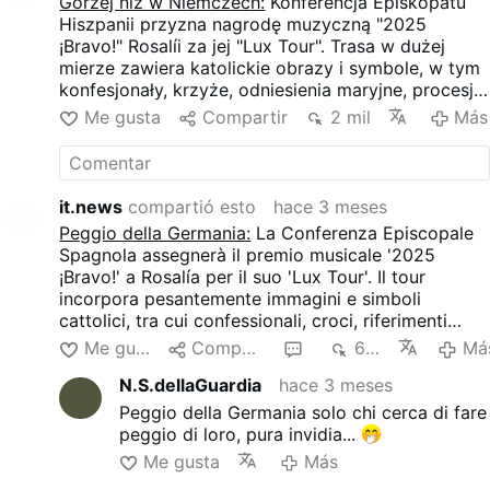
Gorzej niż w Niemczech:
Konferencja Episkopatu
Hiszpanii przyzna nagrodę muzyczną "2025
¡Bravo!" Rosalíi za jej "Lux Tour". Trasa w dużej
mierze zawiera katolickie obrazy i symbole, w tym
konfesjonały, krzyże, odniesienia maryjne, procesje
i sceniczną wersję ogromnego kadzidła z Santiago
Me gusta
Compartir
2 mil
Más
de Compostela. Elementy te są połączone z
estetyką klubu nocnego, prowokacją seksualną i
reinterpretacją tematów religijnych.
it.news
compartió esto
hace 3 meses
Peggio della Germania:
La Conferenza Episcopale
Spagnola assegnerà il premio musicale '2025
¡Bravo!' a Rosalía per il suo 'Lux Tour'. Il tour
incorpora pesantemente immagini e simboli
cattolici, tra cui confessionali, croci, riferimenti
mariani, processioni e una versione scenica
Me gusta
Compartir
1
663
Má
dell'enorme incensiere di Santiago de Compostela.
N.S.dellaGuardia
hace 3 meses
Questi elementi sono combinati con un'estetica da
nightclub, provocazioni sessuali e reinterpretazioni
Peggio della Germania solo chi cerca di fare
di temi religiosi.
peggio di loro, pura invidia...
Me gusta
Más