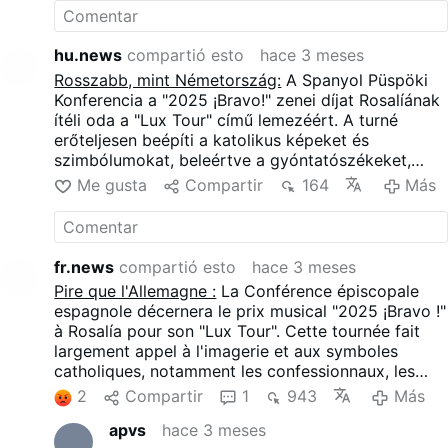
hu.news
compartió esto
hace 3 meses
Rosszabb, mint Németország:
A Spanyol Püspöki
Konferencia a "2025 ¡Bravo!" zenei díjat Rosalíának
ítéli oda a "Lux Tour" című lemezéért. A turné
erőteljesen beépíti a katolikus képeket és
szimbólumokat, beleértve a gyóntatószékeket,
kereszteket, Mária-utalásokat, körmeneteket és a
Me gusta
Compartir
164
Más
Santiago de Compostela-i hatalmas füstölőtartó
színpadi változatát. Ezeket az elemeket éjszakai
klubesztétikával, szexuális provokációval és a
vallási témák újraértelmezésével kombinálják.
fr.news
compartió esto
hace 3 meses
Pire que l'Allemagne :
La Conférence épiscopale
espagnole décernera le prix musical "2025 ¡Bravo !"
à Rosalía pour son "Lux Tour". Cette tournée fait
largement appel à l'imagerie et aux symboles
catholiques, notamment les confessionnaux, les
croix, les références mariales, les processions et
2
Compartir
1
943
Más
une version scénique de l'énorme brûleur d'encens
apvs
hace 3 meses
de Saint-Jacques-de-Compostelle. Ces éléments