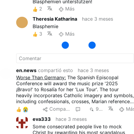
Blasphemien unterstützen!
2
Más
Theresia Katharina
hace 3 meses
Blasphemie
3
Más
en.news
compartió esto
hace 3 meses
Worse Than Germany:
The Spanish Episcopal
Conference will award the music prize '2025
¡Bravo!' to Rosalía for her 'Lux Tour'. The tour
heavily incorporates Catholic imagery and symbols,
including confessionals, crosses, Marian references,
processions, and a stage version of the huge
3
Compartir
5
979
Má
incense burner from Santiago de Compostela.
eva333
hace 3 meses
These elements are combined with nightclub
aesthetics, sexual provocation, and
Some consecrated people live to mock
reinterpretations of religious themes.
Christ by rewarding his most scandalous