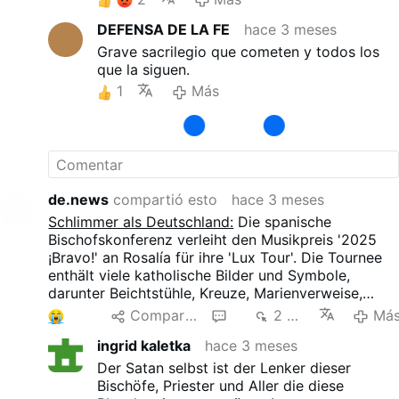
DEFENSA DE LA FE
hace 3 meses
Grave sacrilegio que cometen y todos los
que la siguen.
1
Más
de.news
compartió esto
hace 3 meses
Schlimmer als Deutschland:
Die spanische
Bischofskonferenz verleiht den Musikpreis '2025
¡Bravo!' an Rosalía für ihre 'Lux Tour'. Die Tournee
enthält viele katholische Bilder und Symbole,
darunter Beichtstühle, Kreuze, Marienverweise,
Prozessionen und eine Bühnenversion des riesigen
3
Compartir
3
2 mil
Má
Weihrauchfasses von Santiago de Compostela.
ingrid kaletka
hace 3 meses
Diese Elemente werden mit Nachtclub-Ästhetik,
sexueller Provokation und Neuinterpretationen
Der Satan selbst ist der Lenker dieser
religiöser Themen kombiniert.
Bischöfe, Priester und Aller die diese