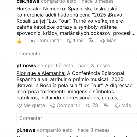
csk.news
compartió esto
hace 3 meses
Horšie ako Nemecko:
Španielska biskupská
konferencia udelí hudobnú cenu "2025 ¡Bravo!"
Rosalii za jej "Lux Tour". Turné vo veľkej miere
zahŕňa katolícke obrazy a symboly vrátane
spovedníc, krížov, mariánskych odkazov, procesií a
javiskovej verzie obrovskej kadidelnice zo Santiaga
1
Compartir
1 mil
Más
de Compostela. Tieto prvky sú kombinované s
estetikou nočného klubu, sexuálnou provokáciou a
reinterpretáciou náboženských tém.
pt.news
compartió esto
hace 3 meses
Pior que a Alemanha:
A Conferência Episcopal
Espanhola vai atribuir o prémio musical "2025
¡Bravo!" a Rosalía pela sua "Lux Tour". A digressão
incorpora fortemente imagens e símbolos
católicos, incluindo confessionários, cruzes,
referências marianas, procissões e uma versão em
Me gusta
Compartir
78
Más
palco do enorme incensório de Santiago de
Compostela. Estes elementos são combinados com
a estética dos clubes noturnos, a provocação
sexual e as reinterpretações de temas religiosos.
pl.news
compartió esto
hace 3 meses