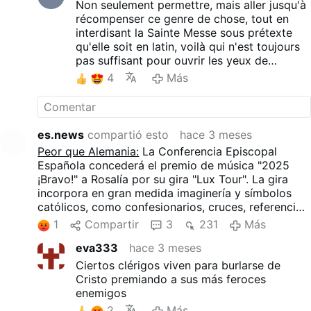
sont combinés à l'esthétique des boîtes de nuit, à
Non seulement permettre, mais aller jusqu'à
la provocation sexuelle et à la réinterprétation des
récompenser ce genre de chose, tout en
thèmes religieux.
interdisant la Sainte Messe sous prétexte
qu'elle soit en latin, voilà qui n'est toujours
pas suffisant pour ouvrir les yeux de
certains de nos frères.
4
Más
es.news
compartió esto
hace 3 meses
Peor que Alemania:
La Conferencia Episcopal
Española concederá el premio de música "2025
¡Bravo!" a Rosalía por su gira "Lux Tour". La gira
incorpora en gran medida imaginería y símbolos
católicos, como confesionarios, cruces, referencias
marianas, procesiones y una versión escénica del
1
Compartir
3
231
Más
enorme incensario de Santiago de Compostela.
eva333
hace 3 meses
Estos elementos se combinan con la estética de los
clubes nocturnos, la provocación sexual y las
Ciertos clérigos viven para burlarse de
reinterpretaciones de temas religiosos.
Cristo premiando a sus más feroces
enemigos
2
Más