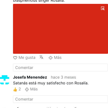
blasphemous singer Rosalía.
Me gusta
Más
Josefa Menendez
hace 3 meses
Satanás está muy satisfecho con Rosalía.
2
Más