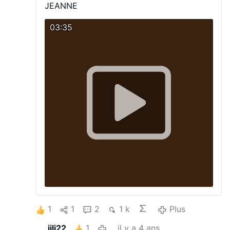
les païens. De là cette maxime: Qu’est-ce que
JEANNE
prêter à usure ? Qu’est-ce que tuer un homme ?
pour marquer qu’à leurs yeux, il n’y avait pas de
03:35
différence. En effet, prêter à usure, n’est-ce
pas, en quelque sorte, vendre deux fois la
même chose, ou bien …
Plus
1
1
2
1 k
Plus
jili22
1
il y a 4 ans