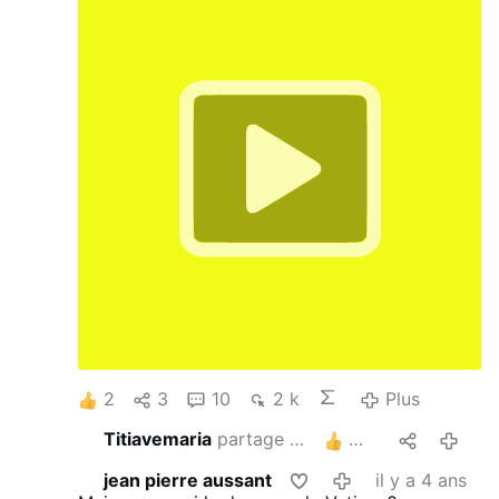
que vous contrôliez nos pensées No dark
sarcasm in the classroom Ni d'un sarcasme
ténébreux dans les salles de classe Teachers
leave the kids alone Professeurs laissez nos
enfants tranquilles Hey teachers leave the kids
alone Eh professeurs laissez nos enfants
tranquilles All in all it's just another brick in the
wall Votre seul savoir n'est qu'une brique de
plus dans un mur All in all you're just another
brick in the wall Après tout vous n'êtes qu'une
brique de plus dans le mur recensées*
2
3
10
2 k
Plus
Titiavemaria
partage ceci
2
il y a 4 ans
jean pierre aussant
il y a 4 ans