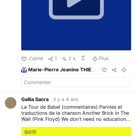
J'aime
1
2 k
Plus
Marie-Pierre Jeanine THIERY
partage ceci
il y a 3 ans
Gallia Sacra
il y a 4 ans
La Tour de Babel (commentaires) Paroles et
traductions de la chanson Another Brick In The
Wall (Pink Floyd) We don't need no education
Nous n'avons pas besoin de votre non-
éducation We don't need no thought control Ni
04:11