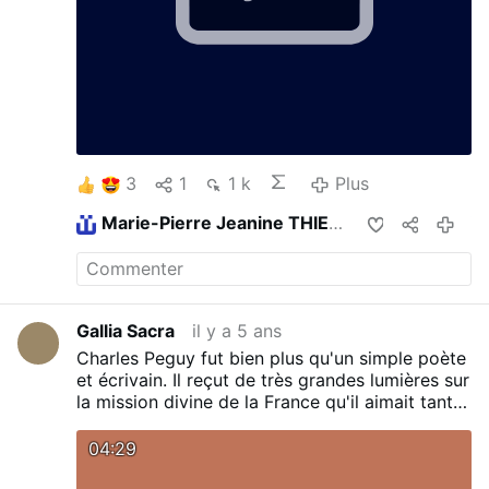
3
1
1 k
Plus
Marie-Pierre Jeanine THIERY
partage ceci
il y a 3 ans
Gallia Sacra
il y a 5 ans
Charles Peguy fut bien plus qu'un simple poète
et écrivain. Il reçut de très grandes lumières sur
la mission divine de la France qu'il aimait tant,
et pour laquelle il donna sa vie sur le champ de
bataille en 1914. Le Mystère des saints
04:29
Innocents est un texte d'une très grande
puissance symbolique.