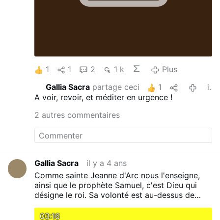
1
1
2
1 k
Plus
Gallia Sacra
partage ceci
1
il y a 4 ans
A voir, revoir, et méditer en urgence !
2 autres commentaires
Gallia Sacra
il y a 4 ans
Comme sainte Jeanne d'Arc nous l'enseigne,
ainsi que le prophète Samuel, c'est Dieu qui
désigne le roi. Sa volonté est au-dessus de
tout, y compris des lois humaines les plus
sacrés. Mais un roi se mérite, par la prière, les
03:16