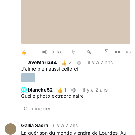
5
Partager
2
1 k
Plus
AveMaria44
2
il y a 2 ans
J'aime bien aussi celle-ci
blanche52
1
il y a 2 ans
Quelle photo extraordinaire !
Gallia Sacra
il y a 2 ans
La guérison du monde viendra de Lourdes. Au