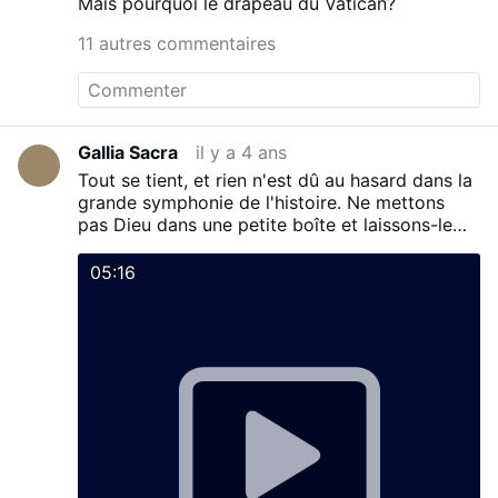
Mais pourquoi le drapeau du Vatican?
11 autres commentaires
Gallia Sacra
il y a 4 ans
Tout se tient, et rien n'est dû au hasard dans la
grande symphonie de l'histoire. Ne mettons
pas Dieu dans une petite boîte et laissons-le
nous enseigner sa Volonté. Lien vers la lettre
144 de sainte Thérèse à Céline :
archives-
05:16
carmel-lisieux.fr/…p/lt-141-a-150/999-lt-144-a-
celine-23-juillet-1893