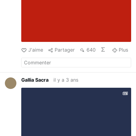
J'aime
Partager
640
Plus
Gallia Sacra
il y a 3 ans