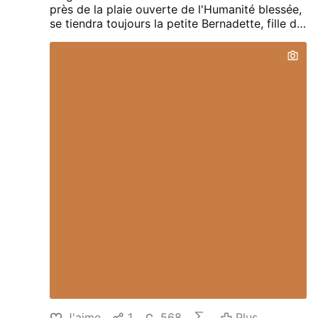
près de la plaie ouverte de l'Humanité blessée,
se tiendra toujours la petite Bernadette, fille de
France et de Notre Dame, versant l'eau de la
grâce guérissante.
J'aime
1
568
Plus