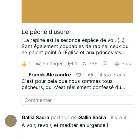
Le péché d'usure
"La rapine est la seconde espèce de vol. (...)
Sont également coupables de rapine: ceux qui
ne paient point à l’Église et aux princes les
impôts, les tributs, les dîmes et tout ce qui leur
1
Partager
1
799
Plus
est dû, ou bien qui le détournent à leur profit:
les usuriers, ces ravisseurs si durs et si cruels
Franck Alexandre
il y a 3 ans
qui pillent le pauvre peuple, et l’écrasent de
C'est pour cela que nous sommes tous
leurs intérêts exorbitants.
L’usure est tout ce
pécheurs, qui c'est réellement confessé du
qui se perçoit au delà de ce qui a été prêté,
péché d'usure pour avoir optimiser l'impot
soit argent, soit autre chose qui puisse
usurié le plus lourd d'europe ,elle-même
s’acheter et s’estimer à prix d’argent. — II est
usurière ?
Merci pour cette article
écrit dans le Prophète Ezéchiel : « Ne recevez
ni usure ni rien au delà de votre prêt. » Et
Gallia Sacra
partage de
Gallia Sacra
il y a 4 ans
Notre-Seigneur nous dit dans Saint Luc : «
A voir, revoir, et méditer en urgence !
Prêtez sans rien espérer de là. » Ce crime fut
toujours très grave et très odieux, même chez