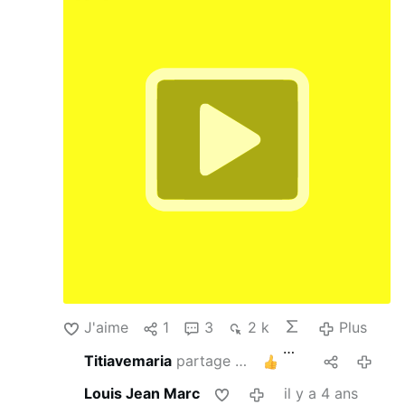
sacrifices et les œuvres. Pas de roi sans
peuple.
J'aime
1
3
2 k
Plus
Titiavemaria
partage ceci
3
il y a 4 ans
Louis Jean Marc
il y a 4 ans