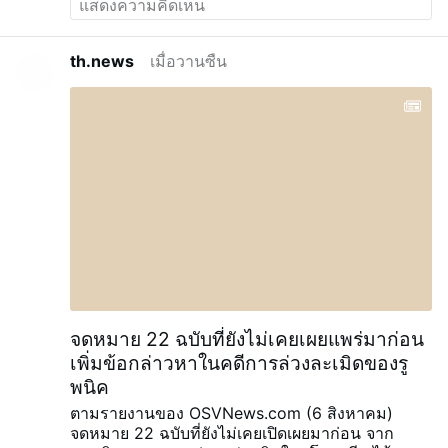
ในศตวรรษที่ 17 นี้ซ้ำแล้วซ้ำเล่า จนทำให้กระจกสีถูก
ทุบแตก กล่องบริจาคถูกทำลาย ไม้กางเขนถูกทำลาย
เฟอร์นิเจอร์ถูกคว่ำลง และมีการก่อความเสียหา
th.news
เมื่อวานซืน
ยอื่นๆ
บาทหลวงจูลส์ อาอูอันจินู เรียกการโจมตีเหล่า
นี้ว่า "การลบหลู่ศักดิ์สิทธิ์ที่ไม่อาจเรียกชื่อได้" แม้จะมี
การแจ้งความกับตำรวจ ติดตั้งกล้องวงจรปิด และ
หลักฐานทางนิติวิทยาศาสตร์ แต่การบุกรุกก็ยังคงเกิด
ขึ้นต่อเนื่อง
โบสถ์นี้ก่อตั้งโดยคณะเยซูอิตในศตวรรษ
ที่ 17 เป็นหนึ่งในโบสถ์คาทอลิกที่เก่าแก่ที่สุดของกวา
เดอลูป เป็นอนุสรณ์สถานทางประวัติศาสตร์ของ
ฝรั่งเศสที่ได้รับการคุ้มครอง และเป็นสถานที่แสวงบุญ
สำคัญของพระแม่มารี
การแปล AI
จดหมาย 22 ฉบับที่ยังไม่เคยเผยแพร่มาก่อน
เพิ่มข้อกล่าวหาในคดีการล่วงละเมิดของรู
พนิค
ตามรายงานของ OSVNews.com (6 สิงหาคม)
จดหมาย 22 ฉบับที่ยังไม่เคยเปิดเผยมาก่อน จาก