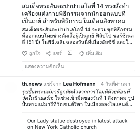
สมเด็จพระสันตะปาปาเลโอที่ 14 ทรงสั่งทำ
เครื่องแต่งกายพิธีกรรมจากนักออกแบบที่
เป็นเกย์ สำหรับพิธีกรรมในเดือนสิงหาคม
สมเด็จพระสันตะปาปาเลโอที่ 14 จะสวมชุดพิธีกรรม
ที่ออกแบบโดยช่างตัดเสื้อผู้เป็นเกย์ ฟิลิปโป ซอร์ชีเนล
ลี (51 ปี) ในพิธีเฉลิมฉลองวันนี้ที่เมืองอัสซีซี และใน
วันที่ 22 สิงหาคมที่เมืองริมินี ซอร์ชีเนลลีได้กล่าวถึง
ถูกใจ
แชร์
เพิ่มเติม
เรื่องนี้ในการให้สัมภาษณ์กับ Corriere.it เมื่อวันที่ 2
สิงหาคม
เครื่องแต่งกายสำหรับพิธีที่เมืองอัสซีซีได้รับ
แรงบันดาลใจจากภาพวาดของโบสถ์พอร์ซิอุนโคลา
ในศตวรรษที่ 13 และ 14 ส่วนเครื่องแต่งกายสำหรับ
พิธีที่เมืองริมินี ซึ่งออกแบบมาสำหรับพิธีศีลมหาสนิท
th.news
แชร์จาก
Lea Hofmann
4 วันที่ผ่านมา
ริมทะเล มีลวดลายหน้าต่างเรือที่สื่อถึงน้ำในฐานะ
รูปปั้นพระแม่มารีถูกตัดหัวจากการโจมตีด้วยค้อนที่
แหล่งกำเนิดชีวิต
ซอร์ซินเนлли กล่าวว่า ชุดเครื่อง
วัดในนิวยอร์ก
: ในช่วงเช้ามืดของวันที่ 1 สิงหาคม รูป
แต่งกายของพระสันตะปาปาทุกชุดได้รับการออกแบบ
ปั้นพระแม่มารีที่วัดเซนต์ริตา ในเมืองลองไอแลนด์ซิตี
มาโดยเฉพาะสำหรับสถานที่และพิธีกรรมที่จะใช้
เขา
นครนิวยอร์ก ถูกทุบด้วยค้อนจนหัวถูกตัดออกและรูป
ได้พบพระสันตะปาปาในอนาคตเป็นครั้งแรกเมื่อท่าน
ปั้นถูกผลักตกจากฐาน ตำรวจกำลังสอบสวนอยู่ ตาม
ยังเป็นพระคาร์ดินัล โดยได้ช่วยท่านสวมมิทราที่มอบ
Our Lady statue destroyed in latest attack
ข้อมูลจากสังฆมณฑลบรูคลิน นี่เป็นเหตุการณ์ทำลาย
โดยพี่น้องในคณะออกัสตินจากกรุงเวียนนา
on New York Catholic church
ทรัพย์สินทางศาสนาครั้งที่สี่ที่มุ่งเป้าไปที่วัดแห่งนี้
Sorcinelli กล่าวว่า เขาได้เห็นมิทราเดียวกันนั้น
ตั้งแต่ปี 2024
ปรากฏขึ้นอีกครั้งหลังจากที่พระพรีวอสต์ได้รับการ