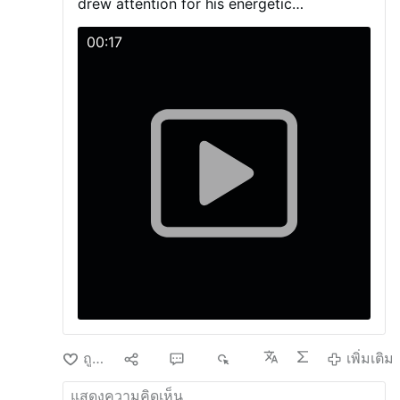
drew attention for his energetic
5,000 คน เมื่อวันที่ 23–24 พฤษภาคม ที่เมืองซานมิ
แมนกล่าวว่า ผู้ดำรงตำแหน่งก่อนท่าน คือ พระ
participation with young people during the
เกล เอล อัลโต รัฐฮาลิสโก กอนซาเลซอธิบายว่า มี
สังฆราชเดวิด เอ. ซูบิก ได้รับอนุญาตจากวาติกันในปี
activities and Mass.
00:17
ชายหนุ่มคนหนึ่งบอกเขาว่าการเต้นนี้เรียบง่าย—“ก้าว
2022 เพื่อดำเนินการจัดมิสซาที่วัดเซนต์ไททัสต่อไป
หนึ่งไปทางขวา แล้วก้าวอีกหนึ่งไปทางซ้าย”—และ
การอนุญาตเริ่มต้นเป็นระยะเวลาสองปีนั้นได้รับการ
เขาได้พูดเล่นว่าเขา “ตกหลุมพราง” แล้ว
ขยายเวลาในเ …
เพิ่มเติม
ถูกใจ
10
37
6K
เพิ่มเติม