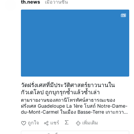
th.news
เมื่อวานซืน
รอนคาลิโอโลมีความเห็นอกเห็นใจต่อเลโอที่ 14
อย่างกว้างขวาง
"ในฐานะตัวละครที่จะเล่าเรื่อง เขา
เป็นฝันร้าย เขาไม่มีคำพูด ไม่มีฉาก ไม่มีท่าทาง คุณ
ถามแหล่งข้อมูลว่า 'พรีวอสต์พูดอะไรในช่วงเวลาที่
ดราม่าและสำคัญนั้น?' 'ไม่มีอะไรครับ ผมคิดว่า'"
การทำให้โอปุส เดย์อ่อนแอจากภายใน
ผู้สัมภาษณ์
Titinger อธิบายว่า Prevost เป็น “ม้าไม้เมืองทรอย”:
“เขาเข้าใจคู่ต่อสู้ ไม่เผชิญหน้ากับเขาอย่างเปิดเผย
แต่ทำให้เขาไร้ความสามารถจากภายใน เขาเงียบ
เสมอ นั่นคือเหตุผลที่เขาไม่เป็นที่รู้จักดี”
รอนคาลิโอ
โลไม่ปฏิเสธการบรรยายลักษณะนี้ และกล่าวถึงเพร
โวสต์ในบริบทดังกล่าว
เขายังอธิบายด้วยว่าพรีวอสต์
ทำให้โอปุส เดย์อ่อนแอลงอย่างไร: “พ …
เพิ่มเติม
วัดฝรั่งเศสที่มีประวัติศาสตร์ยาวนานใน
กัวเดโลป ถูกบุกรุกซ้ำแล้วซ้ำเล่า
ตามรายงานของสถานีโทรทัศน์สาธารณะของ
ฝรั่งเศส Guadeloupe La 1ère โบสถ์ Notre-Dame-
du-Mont-Carmel ในเมือง Basse-Terre เกาะกวา
เดอลูป หมู่เกาะแคริบเบียน ประเทศฝรั่งเศส ได้ถูก
ถูกใจ
แชร์
เพิ่มเติม
บุกรุกประมาณ 10 ครั้งภายในระยะเวลา 4 เดือน
ตั้งแต่ปลายเดือนมีนาคม ผู้บุกรุกได้เข้าสู่วัดที่สร้างขึ้น