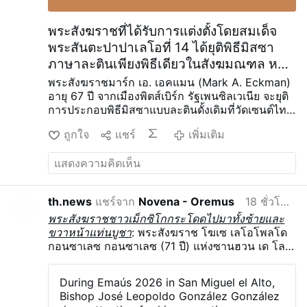
เกี่ยวกับเมดจูโกเรีย ซึ่งรู้จักกันทั่วไปในชื่อคณะ
กรรมการรูอินี
คณะกรรมาธิการ ซึ่ …
เพิ่มเติม
พระสังฆราชที่ได้รับการแต่งตั้งโดยสมเด็จ
พระสันตะปาปาเลโอที่ 14 ได้ยุติพิธีมิสซา
ภาษาละตินเพียงพิธีเดียวในสังฆมณฑล หลัง
จากจัดมาเป็นเวลา 20 ปี
พระสังฆราชมาร์ก เอ. เอคแมน (Mark A. Eckman)
อายุ 67 ปี จากเมืองพิตส์เบิร์ก รัฐเพนซิลเวเนีย จะยุติ
การประกอบพิธีมิสซาแบบละตินดั้งเดิมที่วัดเซนต์ไท
ทัส (St. Titus Church) ในเมืองอาลิคิปปา หลังจาก
ถูกใจ
แชร์
เพิ่มเติม
ดำเนินการมาเกือบ 20 ปี
พระสังฆราชเอคแมนได้รับ
การแต่งตั้งเป็นพระสังฆราชผู้ช่วยของเมืองพิตส์เบิร์ก
ในปี 2021 และในเดือนมิถุนายน 2025 พระ
สันตะปาปาเลโอที่ 14 ได้แต่งตั้งท่านเป็นพระสังฆราช
แห่งเมืองพิตส์เบิร์ก
ในจดหมายลงวันที่ 7 สิงหาคม (ดู
th.news
แชร์จาก
Novena - Oremus
18 ชั่วโมงที่ผ่านมา
ด้านล่าง) มอนซินญอร์ เอคแมน ได้ประกาศว่า
พระสังฆราชชาวเม็กซิโกกระโดดไปมาทั้งซ้ายและ
มิสซาครั้งสุดท้ายที่จะจัดขึ้นที่วัดเซนต์ไททัส โดยใช้
ขวาหน้าแท่นบูชา
: พระสังฆราช โฆเซ เลโอโพลโด
มิสซัลปี 1962 มีกำหนดจัดขึ้นในวันที่ 4 กันยายน
กอนซาเลซ กอนซาเลซ (71 ปี) แห่งซานฮวน เด โลส
มิสซาละตินแบบดั้งเดิมอีกสองครั้งที่จัดขึ้นในเมือง
ลาโกส จังหวัดฮาลิสโก ประเทศเม็กซิโก ได้กระโดด
พิตส์เบิร์กนั้น จัดโดยสถาบันคริสต์เดอะคิง (Institute
และเต้นรำในชุดพิธีกรรม รวมถึงสวมมงกุฎพระ
Christ the King) ในเขตไบรตัน ไฮท์ส และโดย
During Emaús 2026 in San Miguel el Alto,
สังฆราช ระหว่างงานอีมาอุส 2026 งานรวมตัวของ
สมาคมนักบวชเซนต์ปิอุสที่ 10 (Priestly Fraternity
Bishop José Leopoldo González González
เขตสังฆมณฑลนี้ได้รวบรวมเยาวชนคาทอลิกกว่า
of St. Pius X) ในเขตเวสต์ เอนด์
พระสังฆราชเอค