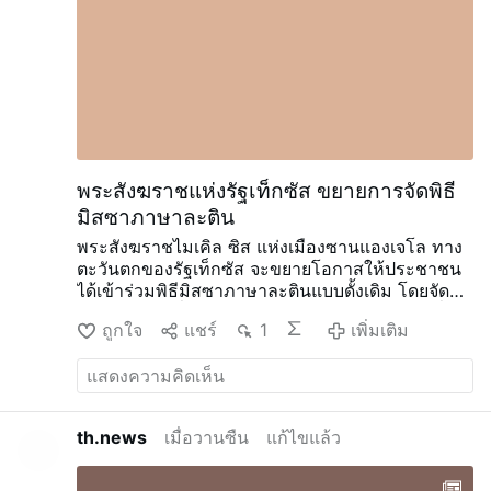
la nage depuis le Maroc en contournant la
digue de Tarajal ? Le compteur évolue à
toute vitesse même si on tente de nous
rassurer en affirmant que beaucoup
seraient retournés au Maroc. Des hordes
errent par milliers dans les rues de la ville.
Biopolitique, démographie et « nouvelle
marche verte » Dans un message diffusé
sur X le dimanche 2 août, l’archevêque de
พระสังฆราชแห่งรัฐเท็กซัส ขยายการจัดพิธี
Valladolid a affirmé que « la biopolitique
มิสซาภาษาละติน
est au cœur du pouvoir …
พระสังฆราชไมเคิล ซิส แห่งเมืองซานแองเจโล ทาง
ตะวันตกของรัฐเท็กซัส จะขยายโอกาสให้ประชาชน
ได้เข้าร่วมพิธีมิสซาภาษาละตินแบบดั้งเดิม โดยจัดพิธี
ใหม่ทุกเดือนที่วัดเซนต์แอนน์ ในเมืองมิดแลนด์ เริ่ม
ถูกใจ
แชร์
1
เพิ่มเติม
ตั้งแต่วันที่ 30 สิงหาคม
พระคุณพ่อไรอัน โรโฮ ผู้
อำนวยการฝ่ายเรียกพระและหัวหน้าฝ่ายนักศึกษา
พระสงฆ์ของสังฆมณฑล ได้ประกาศข่าวนี้บน X.com
มิสซาจะจัดขึ้นในวันอาทิตย์สุดท้ายของทุกเดือน เวลา
15.00 น.
พระคุณเจ้าโรโฮสัญญาว่านี่เป็น “เพียงจุด
th.news
เมื่อวานซืน
แก้ไขแล้ว
เริ่มต้น”: “สังฆมณฑลกำลังพิจารณาแนวทางเพื่อตอบ
สนองความต้องการของประชาชนของเรา”
ท่านยัง
กล่าวเพิ่มเติมว่า พระสงฆ์ในสังฆมณฑลท่านอื่น ๆ จะ