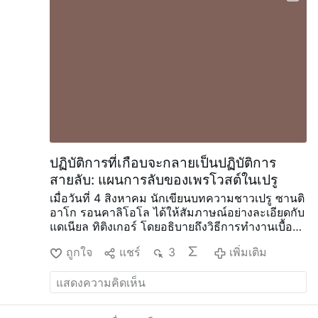
ได้รับการฝึกอบรมเพื่อประกอบพิธีตามแบบโรมันใน
สัปดาห์และเดือนข้างหน้า
มิสซาละตินแบบดั้งเดิมที่
จัดขึ้นทุกสัปดาห์ ณ โบสถ์นักบุญมาร์กาเร็ตแห่ง
สกอตแลนด์ ในเมืองซานแองเจโล จะยังคงจัดต่อไป
โดยไม่มีการเปลี่ยนแปลง
การแปล AI
ปฏิบัติการที่เกือบจะกลายเป็นปฏิบัติการ
สายลับ: แผนการลับของเพรโวสต์ในเปรู
เมื่อวันที่ 4 สิงหาคม นักเขียนบทความชาวเปรู ซานติ
อาโก รอนคาลิโอโล ได้ให้สัมภาษณ์อย่างละเอียดกับ
แดเนียล ทิติงเกอร์ โดยอธิบายถึงวิธีการทำงานเบื้อง
หลังของเลโอที่ 14 ในบทบาทของบิชอปโรเบิร์ต เพร
ถูกใจ
แชร์
3
เพิ่มเติม
โวสต์ แห่งชิคลายโอ ประเทศเปรู
ตามคำกล่าวของ
รอนคาลิโอโล พระสังฆราชเพรโวสต์ได้สร้าง
พันธมิตรอย่างเงียบๆ แบ่งแยกฝ่ายตรงข้าม จัดการ
ข้อมูล และชอบการดำเนินการทางการเมืองอย่าง
ระมัดระวังมากกว่าการเผชิญหน้าในที่สาธารณะ