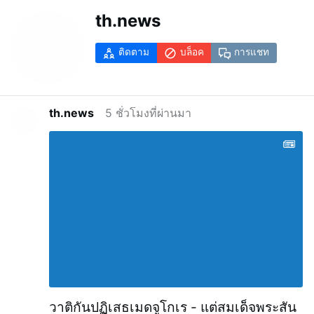
th.news
ติดตาม
บล็อค
การแชท
th.news
5 ชั่วโมงที่ผ่านมา
วาติกันปฏิเสธเมดจูโกเร - แต่สมเด็จพระสัน