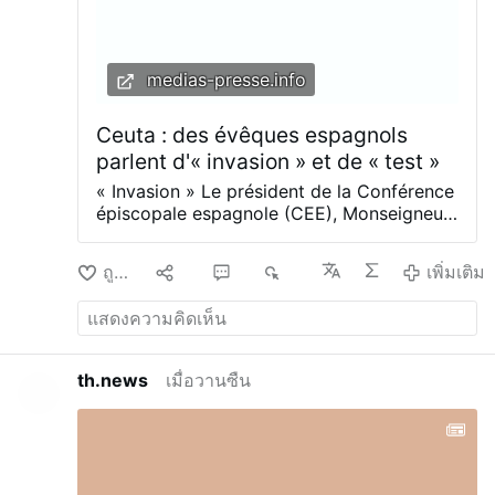
ประชากรเป็นอาวุธ”
Lungieki Bengui) บิชอปผู้ช่วยของลูอันดา
ความขัด
แย้งนี้ดูเด่นชัดเป็นพิเศษในมบันซา คองโก ซึ่งเป็น
แหล่งกำเนิดของศาสนาคริสต์ในแองโกลา และเป็น
medias-presse.info
…
เพิ่มเติม
Ceuta : des évêques espagnols
parlent d'« invasion » et de « test »
« Invasion » Le président de la Conférence
épiscopale espagnole (CEE), Monseigneur
Luis Argüello , a décrit l’arrivée massive de
migrants à Ceuta comme une « invasion »
ถูกใจ
10
6
5K
เพิ่มเติม
et un « test », et a averti que « la
démographie est une arme », dans une
déclaration qui rejoint les voix d’autres
évêques espagnols qui dénoncent
l’utilisation des personnes comme
th.news
เมื่อวานซืน
instrument de pression politique dans la
crise que connaît la ville de Ceuta depuis
vendredi dernier. Qui est en mesure de dire
combien de dizaines de milliers d’immigrés
ont déjà traversé illégalement la frontière à