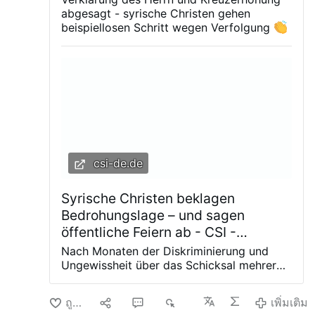
กรรมการวัดของคริสตจักรกรีกออร์โธดอกซ์ คริสต
ต้องปกปิดตัวตนในฐานะพระสังฆราชเพื่อหลีกเลี่ยง
abgesagt - syrische Christen gehen
จักรซีเรียออร์โธดอกซ์ และคริสตจักรเมลคิตกรีก
การถูกส่งตัวกลับ “ท่านไม่สามารถเปิดเผยตัวตนใน
beispiellosen Schritt wegen Verfolgung
คาทอลิก ได้ประกาศระงับการเฉลิมฉลองเทศกาล
ฐานะพระสังฆราชได้” พระสังฆราชชไนเดอร์กล่าว
พระเปลี่ยนรูป เทศกาลพระแม่แห่งซายดนา และ
“มิฉะนั้น ท่านจะถูกส่งตัวกลับ ดังนั้น ท่านจึงสามารถ
เทศกาลการยกย่องไม้กางเขนศักดิ์สิทธิ์ การตัดสินใจ
บอกกับประชาชนได้เพียงว่า ‘ผมคือคุณพ่ออเล็กซาน
นี้เกิดขึ้นหลังจากหลายเดือนที่ชุมชนคริสเตียนใน
เดอร์’”
พระสงฆ์คาทอลิกจัดพิธีมิสซาในบ้านส่วนตัว
เมืองต้องเผชิญกับการกักขังโดยพลการ การลักพาตัว
ภายใต้ข้อจำกัดอย่างต่อเนื่อง
เมื่อชุมชนเติบโต …
และการข่มขู่ที่เพิ่มขึ้นเรื่อยๆ
เพิ่มเติม
csi-de.de
Syrische Christen beklagen
Bedrohungslage – und sagen
öffentliche Feiern ab - CSI -
Christian Solidarity International
Nach Monaten der Diskriminierung und
Ungewissheit über das Schicksal mehrerer
Christen aus dem Ort Sednaya haben die
christlichen Gemeinden die Entführungen
ถูกใจ
9
6
5K
เพิ่มเติม
und willkürlichen Inhaftierungen in einem