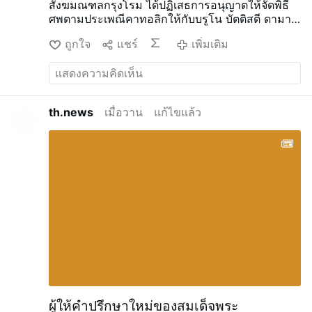
สังฆมณฑลกรุงโรม ได้ปฏิเสธการอนุญาตให้จัดพิธี
ศพตามประเพณีคาทอลิกให้กับบรูโน บัตติสตี ดามาริ
โอ นักกีตาร์และบุคคลสำคัญในองค์กรฟรีเมสันของ
ถูกใจ
แชร์
เพิ่มเติม
อิตาลี
ด’อามาริโอ ซึ่งเสียชีวิตเมื่อวันที่ 5 สิงหาคม
ในวัย 88 ปี เป็นที่รู้จักจากการร่วมงานกับ เอนนิโอ
มอร์ริโกเน และเล่นกีตาร์ในเพลงประกอบภาพยนตร์
ชื่อดัง เช่น A Fistful of Dollars, The Good, the
Bad and the Ugly และ Once Upon a Time in the
th.news
เมื่อวาน
แก้ไขแล้ว
West
พิธีศพของเขาได้รับการอนุมัติในขั้นต้นที่โบสถ์
ซานตา มาเรีย อิน มอนเตซานโต (Santa Maria in
Montesanto) หรือที่รู้จักกันในชื่อ “โบสถ์ของศิลปิน”
ในกรุงโรม
อย่างไรก็ตาม หลังจากที่เขาเสียชีวิต
Grand Orient of Italy ได้เปิดเผยว่า ด’อามาริโอ เคย
มีบทบาทสำคัญในองค์กรฟรีเมสัน เขาได้ก่อตั้งโลจ์
ในกรุงโรม แต่งเพลงชาติอย่างเป็นทางการของ
องค์กร และเคยดำรงตำแหน่งสำคัญหลายตำแหน่ง
มี
รายงานว่าเจ้าหน้าที่ของโบสถ์ไม่ทราบถึงการมีส่วน
ร่วมในองค์กรฟรีเมสันของเขาเมื่ออนุมัติการจัดพิธี
ศพ
เมื่อข้อมูลดังกล่าวถูกเปิดเผย ผู้อำนวยการมหา
วิหาร คือ อาร์คบิชอป อันโตนิโอ สตาเกลียโน ได้ส่ง
เรื่องนี้ให้คาร์ …
เพิ่มเติม
ผู้ให้คำปรึกษาใหม่ของสมเด็จพระ