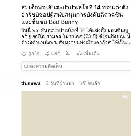
เติม
สมเด็จพระสันตะปาปาเลโอที่ 14 ทรงแต่งตั้ง
อาร์ชบิชอปผู้สนับสนุนการบังคับฉีดวัคซีน
และชื่นชม Bad Bunny
วันนี้ พระสันตะปาปาเลโอที่ 14 ได้แต่งตั้ง มอนซินญ
อร์ ยูเซบิโอ รามอส โมราเลส (73 ปี) ซึ่งจนถึงขณะนี้
ดำรงตำแหน่งพระสังฆราชแห่งเมืองคากัวส ให้เป็น
พระอัครสังฆราชแห่งเมืองซานฮวน ประเทศ
ถูกใจ
แชร์
เพิ่มเติม
เปอร์โตริโก
ท่านได้รับการบวชเป็นพระสงฆ์ในปี ค.ศ.
1983 หลังจากสำเร็จการศึกษาด้านปรัชญาและ
เทววิทยาในเปอร์โตริโก เม็กซิโก สหรัฐอเมริกา และ
กรุงโรม
ท่านเคยรับหน้าที่เป็นพระสงฆ์ประจำวัด ผู้
อำนวยการโรงเรียนพระสงฆ์ อาจารย์วิชาเทววิทยา
th.news
3 วันที่ผ่านมา
แก้ไขแล้ว
เชิงหลักคำสอน พระสังฆราชแห่งฟาฮาร์โด-ฮูมาคา
โอ ตั้งแต่ปี 2008 ถึง 2017 และพระสังฆราชแห่งคา
กัวส ตั้งแต่ปี 2017
ในปี 2024 ท่านได้รับแต่งตั้งเป็น
ประธานการประชุมพระสังฆราชแห่งเปอร์โตริโก
บรรดาพระสังฆราชแห่งเปอร์โตริโกได้นำ
Traditionis Custodes (2021) มาใช้ในลักษณะที่
เข้มงวดที่สุดแห่งหนึ่งของโลก จนทำให้การประกอบ
พิธีมิสซาตามพิธีโรมันบนเกาะนี้ยุติลงทั้งหมด
นโยบายวัคซีน COVID-19 ที่เคร่งครัด
ในเดือน