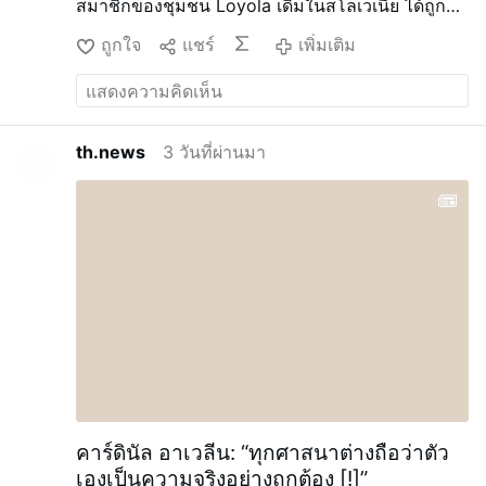
สมาชิกของชุมชน Loyola เดิมในสโลเวเนีย ได้ถูกนำ
เข้ามาเป็นส่วนหนึ่งของคดีอาญาตามกฎหมาย
ถูกใจ
แชร์
เพิ่มเติม
ศาสนจักรที่วาติกันกำลังดำเนินการอยู่
จดหมายเหล่า
นี้ถูกเขียนขึ้นในช่วงเทศกาลอีสเตอร์ปี 2000 หลัง
จากที่ผู้บังคับบัญชาของชุมชน คือ ซิสเตอร์อิวานกา
โฮสตา ได้ขอให้ซิสเตอร์ 40 คนเขียนจดหมายถึงรู
พนิคโดยตรงเกี่ยวกับความสัมพันธ์ของพวกเธอกับ
th.news
3 วันที่ผ่านมา
เขา ในฐานะส่วนหนึ่งของปีจูบิลี
พี่น้องได้รับคำสั่งให้
บรรยายสิ่งที่เกิดขึ้นและเสนอการอภัยในกระบวนการ
สมานฉันท์ จดหมาย 22 ฉบับในจำนวนนี้บรรยายถึง
การล่วงละเมิดทางจิตวิทยา ทางจิตวิญญาณ หรือทาง
เพศ
จดหมายเหล่านี้ถูกเก็บรักษาในคลังเอกสารของ
ชุมชน Loyola ซึ่งปัจจุบันอยู่ภายใต้การดูแลของอัคร
สังฆมณฑลลูบลิยานา เนื้อหาทั้งหมดของจดหมายยัง
ไม่ได้รับการเปิดเผยต่อสาธารณะ
ตามรายงานของ
OSVNews จดหมายเหล่านี้บรรยายถึงการถูกกล่าว
หาว่าถูกชักจูง บังคับใช้ อำนาจในทางมิชอบ และ
การทำร้ายร่างกายและทางเพศ สœur หลายท่านระบุ
ว่า Fr Rupnik ใช้การให้คำปรึกษาทางจิตวิญญาณ
และภาษาทางศาสนาเพื่อกดดันให้พวกเธอทำสิ่งที่ถูก
นำเสนอว่าเป็นการแสด …
เพิ่มเติม
คาร์ดินัล อาเวลีน: “ทุกศาสนาต่างถือว่าตัว
เองเป็นความจริงอย่างถูกต้อง [!]”