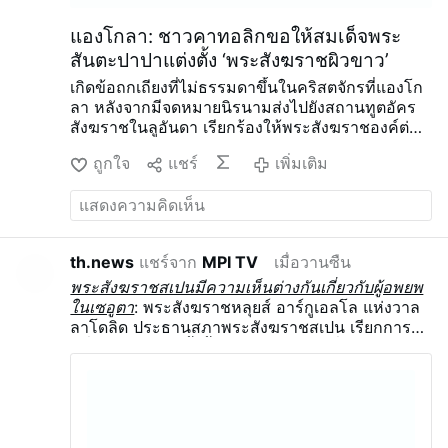
เฉพาะอย่างยิ่งในพิธีมิสซา โดยลดการเน้นย้ำเรื่อง
แองโกลา: ชาวคาทอลิกขอให้สมเด็จพระ
ความสม่ำเสมอ และเพิ่มการเน้นย้ำเรื่องความสร้ …
สันตะปาปาแต่งตั้ง ‘พระสังฆราชผิวขาว’
เพิ่มเติม
เกิดข้อถกเถียงที่ไม่ธรรมดาขึ้นในคริสตจักรที่แองโก
ลา หลังจากมีจดหมายนิรนามส่งไปยังสถานทูตอัคร
สังฆราชในลูอันดา เรียกร้องให้พระสังฆราชองค์ต่อ
ไปของมบันซา คองโก เป็นคนผิวขาว ตามรายงาน
ถูกใจ
แชร์
เพิ่มเติม
ของบัญชี Substack.com ชื่อ The Pillar (7
สิงหาคม)
ผู้เขียนจดหมายให้เหตุผลว่าสังฆมณฑลที่มี
ประวัติศาสตร์ยาวนานนี้ยังไม่พัฒนาอย่างเพียงพอ
ภายใต้การนำของพระสังฆราชชาวแองโกลาทั้งสาม
ท่าน แต่ยืนยันว่าคำขอนี้ไม่ได้มีแรงจูงใจจากเรื่องเชื้อ
th.news
แชร์จาก
MPI TV
เมื่อวานซืน
ชาติ สังฆมณฑลมบันซา คองโก ได้ปฏิเสธข้อกล่าว
พระสังฆราชสเปนมีความเห็นต่างกันเกี่ยวกับผู้อพยพ
อ้างที่ว่าจดหมายดังกล่าวเป็นตัวแทนของสัตบุรุษใน
ในเซอูตา
: พระสังฆราชหลุยส์ อาร์กูเอลโล แห่งวาล
สังฆมณฑล
ผู้วิเคราะห์คาทอลิกชาวแองโกลา ปา
ลาโดลิด ประธานสภาพระสังฆราชสเปน เรียกการ
โอโล วีอานา เชื่อว่าความขัดแย้งนี้อาจเกี่ยวข้องกับ
หลั่งไหลเข้ามาครั้งนี้ว่า “การรุกราน” ซึ่งขัดแย้งกับ
ความไม่พอใจต่อพระสังฆราชวิเซนเต คาร์ลอส คิอา
มาตรการช่วยเหลือด้านมนุษยธรรมของสังฆมณฑล
ซิกู ซึ่งปัญหาสุขภาพทำให้ท่านต้องห่างหายจาก
ท้องถิ่น อาร์กูเอลโลกล่าวว่า การหลั่งไหลเข้ามาของ
หน้าที่เป็นเวลานาน รวมถึงการต่อสู้เพื่อหาผู้สืบทอด
ผู้อพยพนี้เป็นส่วนหนึ่งของกลยุทธ์ทางการเมืองที่
ตำแหน่งในอนาคต
วีอาเนาเสนอว่าจดหมายดังกล่าว
กว้างขวางกว่า โดยชี้ว่า ผู้อพยพกำลังถูกใช้ในความ
อาจมีวัตถุประสงค์เพื่อขัดขวางการแต่งตั้งที่อาจเกิด
ขัดแย้งเพื่อ “เงินและอำนาจ” และว่า “โครงสร้าง
ขึ้นของบิชอปอันโตนิโอ ลุงเกกี เบนกี (António