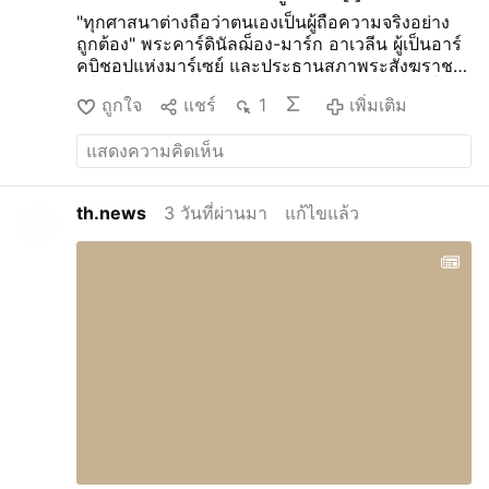
"ทุกศาสนาต่างถือว่าตนเองเป็นผู้ถือความจริงอย่าง
ถูกต้อง" พระคาร์ดินัลฌ็อง-มาร์ก อาเวลีน ผู้เป็นอาร์
คบิชอปแห่งมาร์เซย์ และประธานสภาพระสังฆราช
ฝรั่งเศส กล่าวในการสัมภาษณ์กับ Avvenire.it เมื่อ
ถูกใจ
แชร์
1
เพิ่มเติม
วันที่ 5 สิงหาคม
เมื่อกล่าวถึงความหลากหลายทาง
ศาสนาในมาร์เซย์ [ที่ภาษาอาหรับได้กลายเป็นภาษา
หลักมานานแล้ว] พระคาร์ดินัลอาเวลีนได้อธิบายถึง
การอยู่ร่วมกันของชาวมุสลิม ชาวยิว ชาวพุทธ และ
ชาวคริสต์ว่าเป็นความท้าทายทางเทววิทยา: "เราไม่
th.news
3 วันที่ผ่านมา
แก้ไขแล้ว
ได้เป็นผู้สร้างขึ้นความหลากหลายทางศาสนา หรือ
ความจริงที่ว่าทุกศาสนาต่างถือว่าตนเองเป็นผู้ถือ
ครองความจริงโดยชอบธรรม"
เกี่ยวกับความเป็นสา
กลของคริสตจักร อเวลีนกล่าวว่า: “คำสารภาพความ
เชื่อที่เราสวดทุกวันอาทิตย์ สะท้อนถึงพันธกิจของคริ
สตจักรในการเป็นสากล หากผมเกิดในจีน ผมคงจะ
เป็นขงจื๊อ; หากเกิดในญี่ปุ่น ผมคงจะเป็นชินโต”
เขาชี้
ว่าความเป็นสากลของคริสตจักรหมายถึงการยอมรับ
“ความปรารถนาต่อพระเจ้าในหัวใจของผู้ชายและผู้
หญิงทุกศาสนา”
โดยอ้างอิงจากสภาวาติกันที่ 2 เขา
กล่าวว่า พระวิญญาณบริสุทธิ์มอบให้ทุกคน “โอกาส
ที่จะมีส่วนร่วมในความลึกลับแห่งปัสกา” และว่าเขา
สามารถสังเกตเห็น “บางสิ่งบางอย่างจากการ …
เพิ่ม