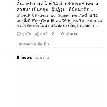
สันตะปาปาเลโอที่ 14 สำหรับกรมชีวิตทาง
ศาสนา เป็นกลุ่ม "ผู้ปฏิรูป" ที่มีแนวคิด
เสรีนิยมและสนับสนุนการประชุมสมัชชา
เมื่อวันที่ 6 สิงหาคม พระสันตะปาปาเลโอที่ 14 ได้
แต่งตั้งที่ปรึกษาใหม่ 15 คน ให้กับกรมกิจการนักบวช
ซึ่งมีซิสเตอร์ซิโมนา บรัมบิลลา เป็นผู้อำนวยการ
สมาชิกคณะที่ปรึกษาใหม่ประกอบด้วยพระสังฆราช
ถูกใจ
แชร์
เพิ่มเติม
2 ท่าน (อัลฟอนโซ วินเชนโซ อามารันเต และ เควิน
โอติเอโน มวันดา), พระสงฆ์ 5 รูป รวมถึงเจ้าอาวาส
1 รูป (อิกนาซี ฟอสซาส, ดามิอัน อัสติเกตา,
Maurizio Bevilacqua, Benjamin Earl และ Flavien
Mambueni), พี่น้องนักบวชชายสองคน (Antoine
th.news
เมื่อวาน
Kazindu และ Emili Turú), และพี่น้องนักบวชหญิง
หกคน (Chiara Lorenzato, Maria Nirmalini, María
Rosaura González Casas, Mary Lembo, Patricia
Murray และ Maria do Disterro Rocha Santos).
สมเด็จพระสันตะปาปาเลโอที่ 14 ได้แต่งตั้งบุคคลที่มี
แนวคิดเสรีนิยมและสนับสนุนการประชุมสมัชชา
สังฆกรรมอีกครั้ง ซึ่งเห็นได้ชัดจากการเลือกบุคคลทั้ง
สี่นี้
ลดความสม่ำเสมอในพิธีกรรม เพิ่มความ
สร้างสรรค์
แม่ชีชาวอินเดีย มารีอา นิรมาลินี, A.C.
เป็นสมาชิกของสภาสังคายนาว่าด้วยสังคายนา
(2023) และหวังว่า “จะมีการปฏิรูปพิธีกรรม โดย