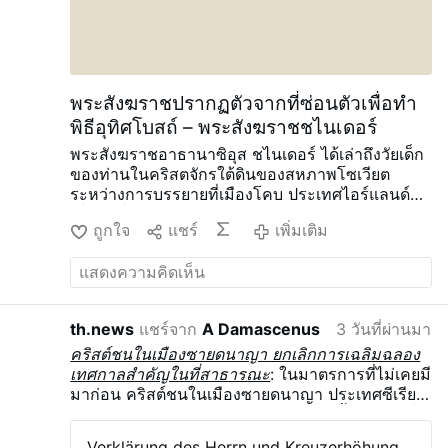
สิงหาคม 2021 พระสังฆราชราโมสได้ลงนามในคำ
สั่งทางอภิบาลของคณะพระสังฆราชเปอร์โตริโก ซึ่ง
ประกาศว่าการฉีดวัคซีน COVID-19 เป็น “หน้าที่ทาง
ศีลธรรม” ว่าการคัดค้านด้วยมโนธรรมตามหลักคำ
สอนคาทอลิกไม่ได้รับการยอมรับ …
เพิ่มเติม
พระสังฆราชปรากฏตัวจากที่ซ่อนตัวเพื่อทำ
พิธีอุทิศโบสถ์ – พระสังฆราชชไนเดอร์
พระสังฆราชอาธานาซิอุส ชไนเดอร์ ได้เล่าถึงวัยเด็ก
ของท่านในคริสตจักรใต้ดินของสหภาพโซเวียต
ระหว่างการบรรยายที่เมืองโคบ ประเทศไอร์แลนด์
เมื่อวันที่ 3 สิงหาคม ตามรายงานของ
ถูกใจ
แชร์
เพิ่มเติม
AdVaticanum.com
“มีช่วงเวลาที่เราจัดประชุมแบบ
นี้ แต่ต้องปิดหน้าต่างและประตู เพราะถูกตำรวจลับ
ตรวจสอบ และเราต้องซ่อนพระสงฆ์”
ท่านได้เล่าเรื่อง
ราวของบิชอป อเล็กซานเดอร์ ชิรา (1897-1983)
บิชอปกรีกคาทอลิกที่ปฏิบัติการลับ ซึ่งทางการ
th.news
แชร์จาก
A Damascenus
3 วันที่ผ่านมา
โซเวียตได้กดดันให้ “อย่าปฏิเสธพระคริสต์ แต่เพียง
คริสต์ชนในเมืองซายดนาญา ยกเลิกการเฉลิมฉลอง
ให้เปลี่ยนเป็นออร์โธดอกซ์” เพื่อตัดความสัมพันธ์กับ
เทศกาลสำคัญในที่สาธารณะ
: ในมาตรการที่ไม่เคยมี
กรุงโรม
“ท่านปฏิเสธ” พระสังฆราชชไนเดอร์กล่าว
มาก่อน คริสต์ชนในเมืองซายดนาญา ประเทศซีเรีย
และผลที่ตามมาคือท่านถูกคุมขังใน “ค่ายกักกันหลาย
ได้ยกเลิกการเฉลิมฉลองเทศกาลสำคัญทั้งหมดในที่
แห่งที่เรียกว่ากูลาค”
หลังจากนั้น พระสังฆราชชิรา
สาธารณะในช่วงเดือนสิงหาคมและกันยายนคณะ
ต้องอยู่ภายใต้การกักบริเวณในบ้านที่คารากันดา โดย
Verklärung des Herrn und Kreuzerhöhung