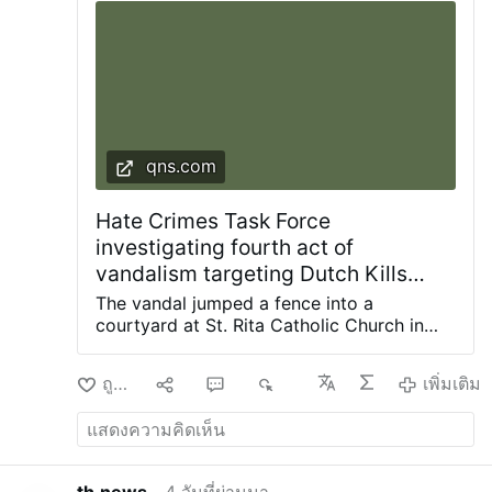
เลือกตั้งเป็นพระสันตะปาปา
การเลือกตั้งสมเด็จพระ
สันตะปาปาเลโอที่ 14 ช่วยให้ซอร์ซินเนลลีผ่านพ้น
วิกฤตการดำรงชีวิตที่ลึกซึ้ง หลังจากออกแบบเครื่ …
เพิ่มเติม
qns.com
Hate Crimes Task Force
investigating fourth act of
vandalism targeting Dutch Kills
church since 2024: NYPD
The vandal jumped a fence into a
courtyard at St. Rita Catholic Church in
Dutch Kills and smashed a statue of the
Blessed Mother with a hammer, knocking it
ถูกใจ
9
5
6K
เพิ่มเติม
off the pedestal. Photos courtesy of
Diocese of Brooklyn The NYPD Hate
Crimes Task Force is investigating the
latest act of vandalism at a frequently
targeted church in the Dutch Kills section
th.news
4 วันที่ผ่านมา