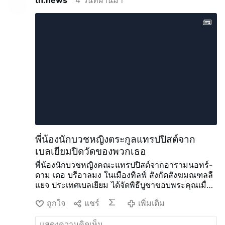
of Long Island City. The incident occurred
in the confines of the 114th Precinct during
the early morning hours of Saturday, Aug.
1, when an unidentified man was seen on
video surveillance jumping the fence into a
courtyard at St. Rita Roman Catholic
Church, located at 36-25 11th St., just
after 1:42 a.m. The vandal approached a
statue of the Blessed Mother and pulled
out a hammer from his shorts and
smashed the statue, causing it to fall off
its pedestal. He then tucked the hammer
back into his shorts, jumped back over the
fence and then walked away. According to
พี่น้องนักบวชหญิงตระกูลแทรปปิสต์จาก
the Diocese of Brooklyn, which oversees
เบลเยียมปิดวัดของพวกเธอ
Catholic churches in Queens, it was …
พี่น้องนักบวชหญิงคณะแทรปปิสต์จากอารามนอทร์-
ดาม เดอ บรีอาลมง ในเมืองทิลฟ์ สังกัดสังฆมณฑลลี
แยจ ประเทศเบลเยียม ได้จัดพิธีบูชาขอบพระคุณเมื่อ
วันที่ 25 กรกฎาคม ก่อนจะออกจากอารามหลังจาก
ถูกใจ
แชร์
เพิ่มเติม
อยู่ที่นั่นมา 65 ปี
พิธีมิสซาได้รับการประกอบโดยพระ
สังฆราชฌ็อง-ปิแอร์ เดลวิลล์ แห่งลีแอช ร่วมกับดอม
ซาเวียร์ ฟริสเก อับบอตแห่งออร์วาล และผู้บังคับ