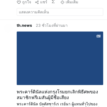
ถูกใจ
แชร์
เพิ่มเติม
หลังจากได้รับการวินิจฉัยว่าเป็นโรคมะเร็งกระเพาะ
อาหารระยะที่ IV ที่อยู่ในระยะสุดท้าย สเตเกมันน์
ต้องการที่จะเสียชีวิตตามธรรมชาติ แต่ในขณะที่
หลานสาวและตัวแทนทางกฎหมายของเธอมาโดย
ตลอด คือ บริจิตต์ คราเนนดอนค์ กำลังไปพักผ่อน
th.news
23 ชั่วโมงที่ผ่านมา
บุคลากรทางการแพทย์ได้พูดคุยเกี่ยวกับ MAiD กับส
เตเกมันน์
ต่อมา เธอถูกพิจารณาว่ามีความสามารถ
ในการเลือก MAiD ได้ แม้จะมีรายงานว่าเธอไม่
สามารถตอบคำถามพื้นฐานเกี่ยวกับครอบครัวของ
ตนเองได้ก็ตาม Canadian Catholic News รายงาน
ว่า Kranendonk กล่าวว่ายายของเธอได้ปฏิเสธ
MAiD ในตอนแรก แต่ถูกชักจูงให้ขอรับบริการนี้ใน
ระหว่างที่เธอไม่อยู่
เมื่อครานเอนดอนค์กลับมาและ
ถามคุณยายว่าเธอต้องการตายจริงหรือไม่ ปฏิกิริยา
ของสเตเกมันน์ทำให้ใจสลาย “ฉันต้องตายวันศุกร์เห
รอ? พวกเขาต้องการฆ่าฉันวันศุกร์เหรอ?” เธอถาม
ด้วยน้ำตา
ครอบครัวของเธอระบุว่า หลังจากนั้นเธอ
ได้แสดงความเสียใจซ้ำแล้วซ้ำเล่า และบอกกับพวก
เขาว่าเธอได้ท …
เพิ่มเติม
พระคาร์ดินัลแห่งกรุงโรมยกเลิกพิธีศพของ
สมาชิกฟรีเมสันผู้มีชื่อเสียง
พระคาร์ดินัล บัลดัสซาร์เร เรย์นา ผู้แทนทั่วไปของ