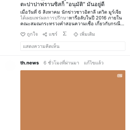
ตะปาปาฟรานซิสก็ "อนุมัติ" มันอยู่ดี
เมื่อวันที่ 6 สิงหาคม นักข่าวชาวอิตาลี เดวิด มูร์เจีย
ได้เผยแพร่ผลการปรึกษา
หารือลับในปี 2016 ภายใน
คณะสมณกระทรวงคำสอนความเชื่อ เกี่ยวกับกรณี
การปรากฏตัวที่ถูกกล่าวอ้างที่เมดจูโกเร บนเว็บไซต์
ถูกใจ
แชร์
เพิ่มเติม
IlSegnoDiGiona.com
สองในสามของสมาชิกคณะ
กล่าวว่า เมดจูโกเร ไม่ใช่อาการเหนือธรรมชาติ
ตาม
รายงานของมูร์เจีย ผู้เข้าร่วม 33 คนได้รับการขอให้
แสดงความคิดเห็นเป็นลายลักษณ์อักษร หรือ 'vota'
เกี่ยวกับปรากฏการณ์เมดจูโกเรีย
มูร์เจียรายงานผล
th.news
6 ชั่วโมงที่ผ่านมา
แก้ไขแล้ว
การสำรวจดังต่อไปนี้ (17 กันยายน 2016):
ผู้เข้า
ร่วม
21
คนเลือก 'constat de non
supernaturalitate' (ไม่ใช่จากต้นกำเนิดเหนือ
ธรรมชาติ)
9
ผู้เข้าร่วมเลือก 'constat de
supernaturalitate' (มีต้นกำเนิดจากสิ่งเหนือ
ธรรมชาติ)
3
คนเลือก 'non constat de
supernaturalitate' (ยังไม่สามารถยืนยันได้ว่ามี
ลักษณะเหนือธรรมชาติ)
ผลนี้สอดคล้องกับประมาณ
63.6 เปอร์เซ็นต์ที่เลือก 'ไม่ใช่เหนือธรรมชาติ' ใน
ขณะที่เพียง 9 คนเท่านั้นที่ลงคะแนนสนับสนุน
คณะ
กรรมการรูอินี, 2010-2014
การลงคะแนนนี้เกิดขึ้น
หลังจากงานของคณะกรรมการสอบสวนนานาชาติ