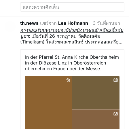
beispiellosen Schritt verurteilt. Die
Pfarreiräte in der syrischen Stadt Sednaya
haben in einem gemeinsamen Schreiben
die Schikanen gegen Christen verurteilt.
th.news
แชร์จาก
Lea Hofmann
3 วันที่ผ่านมา
Sie bezogen sich damit auf das Schicksal
การยอมรับบทบาทของผู้ช่วยนักบวชหญิงเทียมที่แท่น
von mehreren jungen Männern, die unter
บูชา
: เมื่อวันที่ 26 กรกฎาคม วัดติเมลคัม
fadenscheinigen Gründen inhaftiert
(Timelkam) ในสังฆมณฑลลินซ์ ประเทศออสเตรีย
wurden. Das Regime wirft den syrischen
ได้จัดงานฉลองวันนักบุญแอนน์ ผู้อุปถัมภ์ของวัด ที่
Christen vor, an einem Massaker gegen
เมืองโอเบอร์ทัลไฮม์ (Oberthalheim) ตามรายงาน
Dschihadisten verantwortlich gewesen zu
In der Pfarrei St. Anna Kirche Oberthalheim
จากหน้าเฟซบุ๊กของวัด ตามประเพณีที่แพร่หลายใน
sein. Christian Solidarity International hat
in der Diözese Linz in Oberösterreich
ปัจจุบันในสังฆมณฑลที่ใช้ภาษาเยอรมัน ผู้ช่วยงาน
über den Fall berichtet. Das Schreiben
übernehmen Frauen bei der Messe
อภิบาลหญิง ซึ่งสวมเสื้ออัลบและผ้าพันคอพิธีกรรม
betont, dass eine Freilassung mehrfach in
maßgeblich die Leitung bestimmter
ได้ปฏิบัติหน้าที่ในพิธีกรรมทั้งจากแท่นประกาศพระ
Aussicht gestellt worden sei, aber bis zum
Aufgaben, darunter: - das Verlesen des
วจนะและที่แท่นบูชา ระหว่างพิธีบูชาขอบพระคุณ
heutigen Tag nicht stattgefunden habe. Es
Evangeliums - das Halten der Predigt - das
gebe auch weiterhin keine Beweise für die
Sprechen des Segens - das Stehen neben
Schuld der jungen Christen. Die Haft
dem Priester und sogar die Unterstützung
besitze keine rechtliche Grundlage.
beim Aussprechen bestimmter heiliger
Schikanen gegen christliche Jugendliche
Worte
An der Grenze zum Libanon blieben
weiterhin …