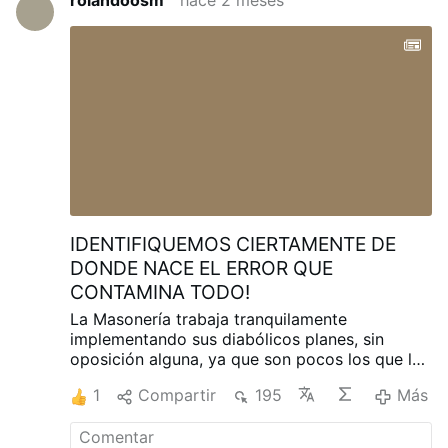
rolandoosm
hace 2 meses
IDENTIFIQUEMOS CIERTAMENTE DE
DONDE NACE EL ERROR QUE
CONTAMINA TODO!
La Masonería trabaja tranquilamente
implementando sus diabólicos planes, sin
oposición alguna, ya que son pocos los que la
enfrentan abiertamente, muchos de los
1
Compartir
195
Más
tradicionales católicos, piensan que el errado
papado es el núcleo a exponer, cuando la
masonería mundial es la gran bestia.