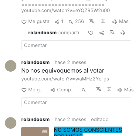
=========================
youtube.com/watch?v=eYQZ95W2u00
Me gusta
1
256
Más
rolandoosm
compartió esto
hace 2 
rolandoosm
hace 2 meses
No nos equivoquemos al votar
youtube.com/watch?v=waMHz2Ye-gs
Me gusta
Compartir
10
Más
rolandoosm
hace 2 meses
editado
NO SOMOS CONSCIENTES