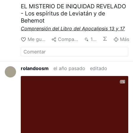
y sin pretender juzgarlos, aunque teniendo
EL MISTERIO DE INIQUIDAD REVELADO
fundamentales diferencias,…
Más
- Los espíritus de Leviatán y de
Behemot
Comprensión del Libro del Apocalipsis 13 y 17
Me gusta
Compartir
193
Más
rolandoosm
el año pasado
editado