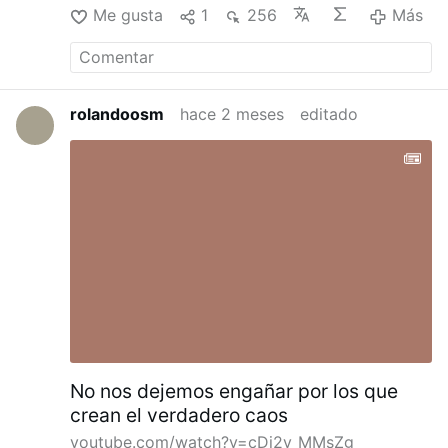
Me gusta
1
256
Más
rolandoosm
hace 2 meses
editado
No nos dejemos engañar por los que
crean el verdadero caos
youtube.com/watch?v=cDi2y_MMsZg