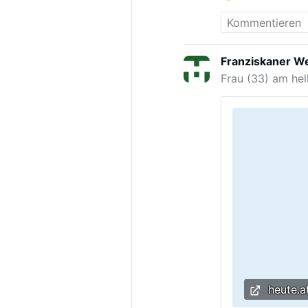
den Antisemiti
den Schublade
darüber berich
Christian Hans
Franziskaner We
parlamentarisc
Frau (33) am hel
Antwort der Se
vor. Sie best
Dossier, sonde
Inzwischen ber
Erstellung des
heute.a