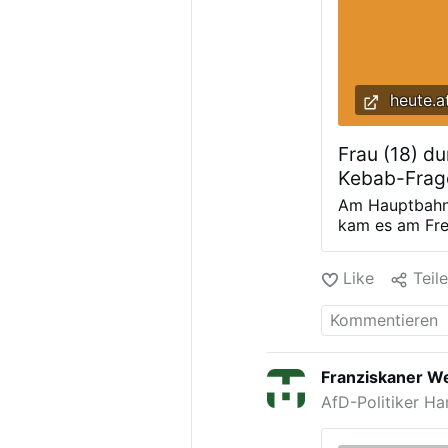
heute.a
Frau (18) du
Kebab-Frage
Am Hauptbahnh
kam es am Fre
jähriger Syrer
ohne deren Ein
Like
Teil
Nach Geld für 
Begleitung ein
jährige Beglei
beiden Männer
Hauptbahnhofes
Franziskaner We
ohne CookiesL
AfD-Politiker Ha
Datenschutzein
bitte deine Co
können.Zu den