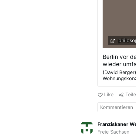
philoso
Berlin vor 
wieder umfa
(David Berger
Wohnungskonze
Berlin. Millia
Wohnungen aus
Like
Teil
entsteht. Und
sozialistische
der Wahl eine 
Wohnungen. Di
Man baut mehr
Franziskaner We
ein offenkundi
Freie Sachsen
Lösung fände. 