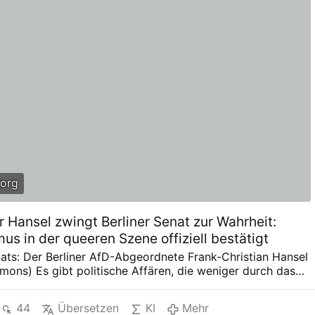
e, kein Bargeld bei sich zu haben, soll der 19-Jährige sie
aben, ihre Brieftasche vorzuzeigen. Nachdem sie dieser
 …
org
r Hansel zwingt Berliner Senat zur Wahrheit:
us in der queeren Szene offiziell bestätigt
ts: Der Berliner AfD-Abgeordnete Frank-Christian Hansel
ons) Es gibt politische Affären, die weniger durch das
ommene als durch den Versuch von dessen Verbergung
. Genau ein solcher Fall erschüttert derzeit den Berliner
44
Übersetzen
KI
Mehr
 Land Berlin selbst in Auftrag gegebenes Dossier über