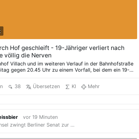
t
rch Hof geschleift - 19-Jähriger verliert nach
 völlig die Nerven
of Villach und im weiteren Verlauf in der Bahnhofstraße
itag gegen 20.45 Uhr zu einem Vorfall, bei dem ein 19-
 zunächst einer 16-jährigen Jugendlichen eine E-Zigarette
willigung aus der Hosentasche gestohlen haben soll.
en
38
Übersetzen
KI
Mehr
Kebab gefragt Danach soll der 19-Jährige, der in
es 19-jährigen Irakers war, die 16-Jährige sowie deren 18-
terin um Bargeld für einen Kebab gebeten haben. Die
 sollen die Jugendlichen dabei vom Bahnsteig des
 bis in die Bahnhofstraße begleitet haben. Keine Inhalte
issbier
vor 19 Minuten
eider können wir dir aufgrund deiner
nsel zwingt Berliner Senat zur …
stellungen keine externen Inhalte anzeigen. Aktiviere
okies, um sämtliche Inhalte dieses Artikels sehen zu
 Cookie-Einstellungen Nachdem die 18-Jährige