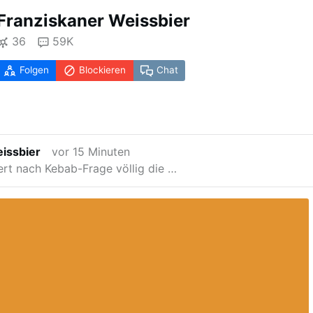
Franziskaner Weissbier
36
59K
Folgen
Blockieren
Chat
issbier
vor 15 Minuten
iert nach Kebab-Frage völlig die …