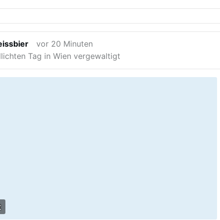
smus in Teilen der queeren Szene lag monatelang fertig in
n der Verwaltung. Öffentlich wurde das erst, nachdem PP
tet hatte und der Berliner AfD-Abgeordnete Frank-
el nicht lockerließ und den Senat mit einer Reihe
issbier
vor 20 Minuten
her Anfragen unter Druck setzte. Nun liegt die offizielle
llichten Tag in Wien vergewaltigt
natsverwaltung auf Hansels jüngste schriftliche Anfrage
ätigt nicht nur den ungewöhnlichen Umgang mit dem
rn enthält eine Reihe aufschlussreicher Eingeständnisse.
ichtet auch die „Berliner Zeitung“ davon.. Der Auftrag zur
 Dossiers wurde am 4. Juni …
t