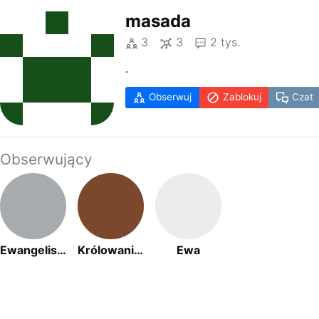
masada
3
3
2 tys.
.
Obserwuj
Zablokuj
Czat
Obserwujący
Ewangelista
Królowanie Chrystusa na wieki
Ewa