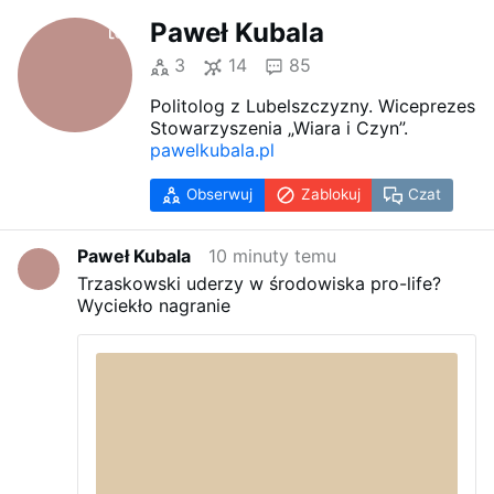
Paweł Kubala
3
14
85
Politolog z Lubelszczyzny. Wiceprezes
Stowarzyszenia „Wiara i Czyn”.
pawelkubala.pl
Obserwuj
Zablokuj
Czat
Paweł Kubala
10 minuty temu
Trzaskowski uderzy w środowiska pro-life?
Wyciekło nagranie