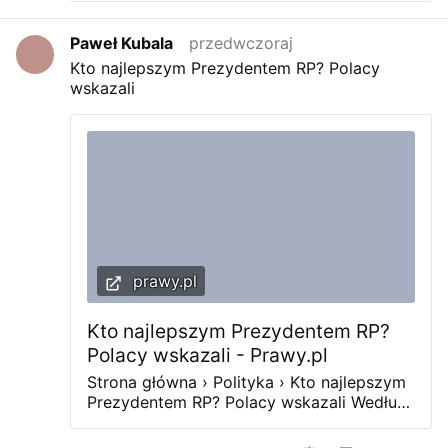
krytycznie w większym stopniu odnoszą
się mężczyźni (57 proc.) niż kobiety (52
Paweł Kubala
przedwczoraj
proc.). Biorąc pod uwagę wiek, Mateusz
Kto najlepszym Prezydentem RP? Polacy
Morawiecki nie powinien w przyszłości
wskazali
stać się członkiem rządu najczęściej
według respondentów po 50. roku życia
(57 proc.). Były premier nie powinien w
przyszłości zajmować stanowisk
rządowych w opinii blisko dwóch na
trzech badanych o dochodach
wynoszących ponad 7000 zł netto (65
proc.) i sześciu na dziesięciu
respondentów z miast liczących od 100
tys. do 199 tys. mieszkańców (59 proc.) –
prawy.pl
komentuje wyniki badania …
Kto najlepszym Prezydentem RP?
Polacy wskazali - Prawy.pl
Strona główna › Polityka › Kto najlepszym
Prezydentem RP? Polacy wskazali Według
ankietowanych sondażu United Surveys
dla Wirtualnej Polski najlepszym