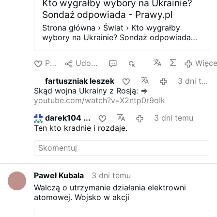
Kto wygrałby wybory na Ukrainie?
Kostaryki. Proces wyboru odbywa się w
dużej mierze w niejawny sposób. Po
Sondaż odpowiada - Prawy.pl
kolejnych rundach tajnego referendum w
Strona główna › Świat › Kto wygrałby
Radzie Bezpieczeństwa nastąpi niejawna
wybory na Ukrainie? Sondaż odpowiada
rekomendacja, a następnie …
Gdyby teraz odbyłyby się wybory na
Ukrainie, to zarówno w prezydenckiej, jak i
Polub
Udostępnij
2
376
Więce
parlamentarnej elekcji Wołodymyr Zełeński
i jego obóz polityczny musieliby pogodzić
fartuszniak leszek
3 dni temu
się z goryczą porażki. Według badania
Skąd wojna Ukrainy z Rosją:
=>
przeprowadzonego przez Centrum Badań
youtube.com/watch?v=X2ntp0r9oIk
Społecznych Socis w przypadku
ewentualnych wyborów prezydenckich
darek104 ...
3 dni temu
Wołodymyr Zełenski przegrałby w drugiej
Ten kto kradnie i rozdaje.
turze zarówno z szefem swojej kancelarii
(i byłym szefem wywiadu wojskowego)
Kyryłem Budanowem, ambasadorem
Ukrainy w Wielkiej Brytanii (i byłym
głównodowodzącym Sił Zbrojnych
Paweł Kubala
3 dni temu
Ukrainy) Wałerijem Załużnym oraz byłym
Walczą o utrzymanie działania elektrowni
ministrem obrony (wcześniej
atomowej. Wojsko w akcji
wicepremierem i ministrem cyfrowej
transformacji) Mychajłem Fedorowem.