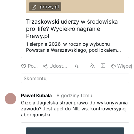
prawy.pl
Trzaskowski uderzy w środowiska
pro-life? Wyciekło nagranie -
Prawy.pl
1 sierpnia 2026, w rocznicę wybuchu
Powstania Warszawskiego, pod lokalem
Abotak przy ul. Wiejskiej 9 w Warszawie
doszło do spotkania prezydenta stolicy
Polub
Udostępnij
38
Więcej
Rafała Trzaskowskiego z aktywistkami
Aborcyjnego Dream Teamu. Według
krążących relacji, Trzaskowski został
zaczepiony podczas przechodzenia w
pobliżu miejsca, w którym od ponad 17
Paweł Kubala
8 godziny temu
miesięcy trwają regularne protesty pro-
Gizela Jagielska straci prawo do wykonywania
life. Przypadek czy ustawka? Trzaskowski
zawodu? Jest apel do NIL ws. kontrowersyjnej
przechodził pod Abotakiem Doniesienia o
aborcjonistki
zaczepieniu Trzaskowskiego pod
Abotakiem, jak i późniejszym jego
spotkaniu z aborcjonistami, opublikowały
zarówno profile pro-life, jak i