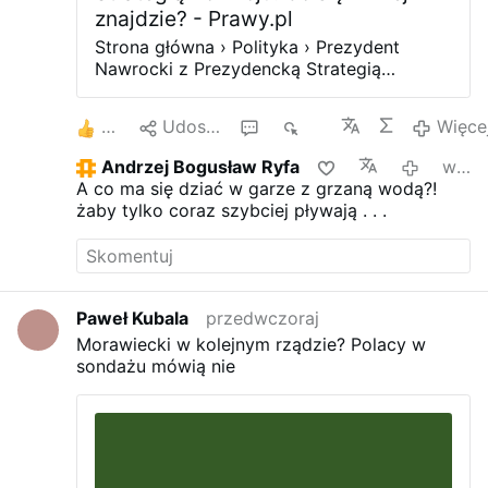
znajdzie? - Prawy.pl
Strona główna › Polityka › Prezydent
Nawrocki z Prezydencką Strategią
Rozwoju. Co się w niej znajdzie?
Prezydent RP Karol Nawrocki w
2
Udostępnij
1
368
Więce
przemówieniu podczas obchodów
pierwszej rocznicy swojej prezydentury
Andrzej Bogusław Ryfa
wczoraj
zapowiedział zaprezentowanie „w ciągu
A co ma się dziać w garze z grzaną wodą?!
kilku miesięcy” Prezydenckiej Strategii
żaby tylko coraz szybciej pływają . . .
Rozwoju. Szczegóły teraz ujawnił Szef
Gabinetu Prezydenta RP, Paweł
Szefernaker. Prezydencka Strategia
Rozwoju ma się stać „punktem odniesienia
dla najbliższej kampanii parlamentarnej”.
Paweł Kubala
przedwczoraj
Wierzę głęboko, że prezydencka strategia
Morawiecki w kolejnym rządzie? Polacy w
rozwoju, która formalnie zostanie
sondażu mówią nie
przedstawiona w ciągu kilku miesięcy,
stanie się w najbliższych wyborach
parlamentarnych punktem odniesienia dla
wszystkich tych, którzy aspirują do
rządzenia w RP, żeby stworzyć realny plan
na przyszłość dla Rzeczpospolitej –