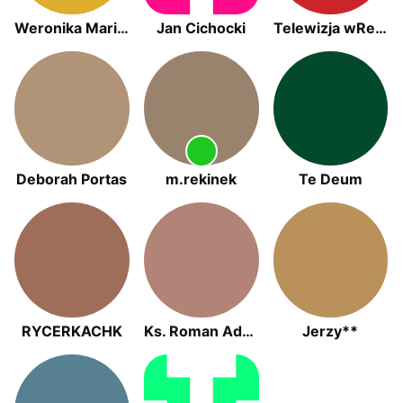
Weronika Maria Weronika Maria
Jan Cichocki
Telewizja wRealu24
Deborah Portas
m.rekinek
Te Deum
RYCERKACHK
Ks. Roman Adam Kneblewski
Jerzy**