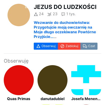
JEZUS DO LUDZKOŚCI
24
23
1 tys.
Wezwanie do duchowieństwa:
Przygotujcie moją owczarnię na
Moje długo oczekiwane Powtórne
Przyjście…
___________
PLAN CODZIENNYCH I
Obserwuj
Zablokuj
Czat
COMIESIĘCZNYCH
MODLITEWNYCH SPOTKAŃ
KRUCJATY MODLITWY "JEZUS
Obserwuję
DO LUDZKOŚCI" NA ŻYWO PRZEZ
ZOOM
___________
ORĘDZIA OSTRZEGAJĄCE PRZED
GLOBALNYMI SZCZEPIENIAMI
___________
Wszystkie Modlitwy Krucjaty
dostępne są na stronie
Quas Primas
danutadubiel
Josefa Menendez
internetowej: