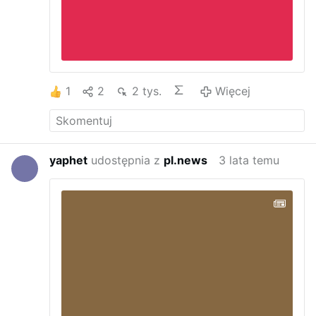
1
2
2 tys.
Więcej
yaphet
udostępnia z
pl.news
3 lata temu