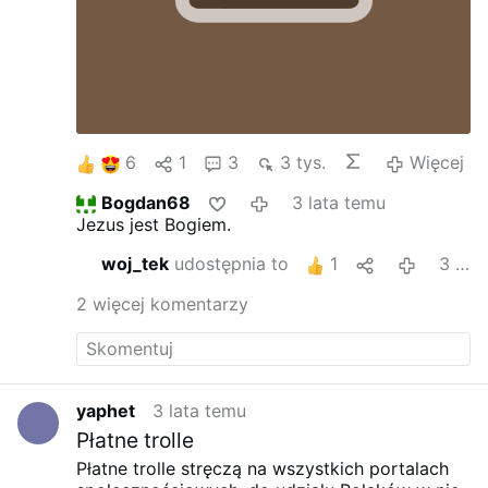
6
1
3
3 tys.
Więcej
Bogdan68
3 lata temu
Jezus jest Bogiem.
woj_tek
udostępnia to
1
3 lata temu
2 więcej komentarzy
yaphet
3 lata temu
Płatne trolle
Płatne trolle stręczą na wszystkich portalach