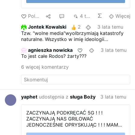
Polub
1
7
4 tys.
Więcej
Jontek Kowalski
2
3 lata temu
Tzw. "wolne media"wyolbrzymiają katastrofy
naturalne. Wszystko w imię ideologii
klimatycznej, która ma nas zniewolić do cna.
agnieszka nowicka
3 lata temu
Ludzie mają być przerażeni, mają się bać i być
To jest całe Rodos? żarty???
ulegli. Jest na to sposób. Wyłącz telewizor, idź
na spacer, przeczytaj jakąś książkę. Wtedy
6 więcej komentarzy
poczujesz się jak wolny człowiek.
yaphet
udostępnia z
sługa Boży
3 lata temu
ZACZYNAJĄ PODKRĘCAĆ 5G ! ! !
ZACZYNAJĄ NAS GRILOWAĆ
JEDNOCZEŚNIE OPRYSKUJĄC ! ! !
MAMY
ŚRODEK LATA I FALĘ CHORÓB GÓRNYCH