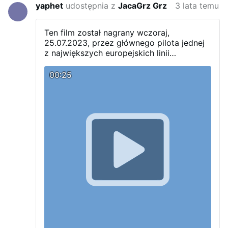
yaphet
udostępnia z
JacaGrz Grz
3 lata temu
Ten film został nagrany wczoraj,
25.07.2023, przez głównego pilota jednej
z największych europejskich linii
lotniczych, który właśnie przelatywał nad
Rodos.
Możesz usłyszeć jego zdziwienie
00:25
na końcu , media zrobiły z tego
armagedon klimatyczny
Pilot mówi:
„Według mediów całe Rodos płonie”.