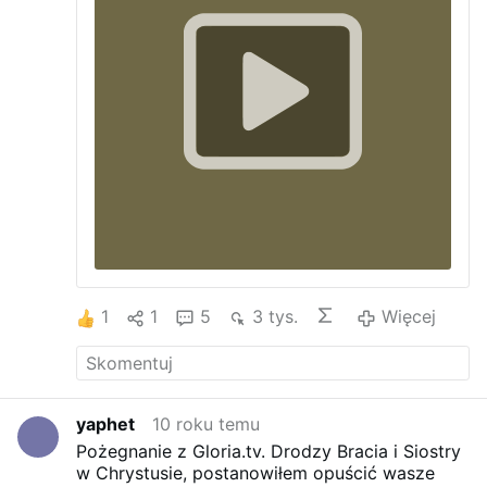
1
1
5
3 tys.
Więcej
yaphet
10 roku temu
Pożegnanie z Gloria.tv.
Drodzy Bracia i Siostry
w Chrystusie, postanowiłem opuścić wasze