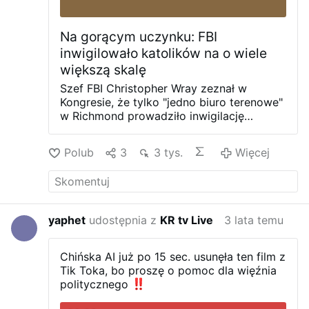
Na gorącym uczynku: FBI
inwigilowało katolików na o wiele
większą skalę
Szef FBI Christopher Wray zeznał w
Kongresie, że tylko "jedno biuro terenowe"
w Richmond prowadziło inwigilację
środowisk katolickich Mszy Łacińskiej pod
kątem "terroryzmu" - w kaplicy Bractwa
Polub
3
3 tys.
Więcej
Piusa X umieszczono co najmniej jednego
agenta.
Jednakże wymuszona pod groźbą
kary, kompletna wersja
dokumentu
(9
sierpnia) mówi co innego.
Okazuje się, że
agencja również miała na celowniku
yaphet
udostępnia z
KR tv Live
3 lata temu
wspólnoty katolickie z Portland i Los
Angeles. FBI zredagowało (!) raport,
pomijając rolę odegraną przez biura,
Chińska AI już po 15 sec. usunęła ten film z
których brakuje w dokumencie
Tik Toka, bo proszę o pomoc dla więźnia
przedłożonym przed Kongresem w marcu.
politycznego
Dopiero w obliczu konsekwencji prawnych
25 lipca FBI przekazało mniej