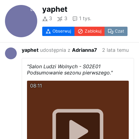
yaphet
3
3
1 tys.
Obserwuj
Zablokuj
Czat
yaphet
udostępnia z
Adrianna7
2 lata temu
"Salon Ludzi Wolnych - S02E01
Podsumowanie sezonu pierwszego."
08:11