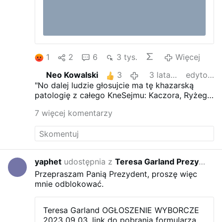
1
2
6
3 tys.
Więcej
Neo Kowalski
3
3 lata temu
edytowano
"No dalej ludzie głosujcie ma tę khazarską
patologię z całego KneSejmu: Kaczora, Ryżego
Donka, Pinokia, ukraińców Maliniaka, Chochoła
7 więcej komentarzy
2050 i Qkiza..."
yaphet
udostępnia z
Teresa Garland Prezydent Elektorski Rzeczypospolitej …
3 lat
Przepraszam Panią Prezydent, proszę więc
mnie odblokować.
Teresa Garland OGŁOSZENIE WYBORCZE
2023 09 03, link do pobrania formularza