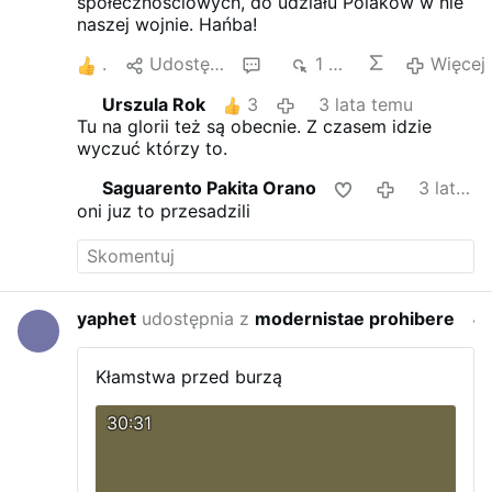
społecznościowych, do udziału Polaków w nie
naszej wojnie. Hańba!
7
Udostępnij
2
1 tys.
Więcej
Urszula Rok
3
3 lata temu
Tu na glorii też są obecnie. Z czasem idzie
wyczuć którzy to.
Saguarento Pakita Orano
3 lata temu
oni juz to przesadzili
yaphet
udostępnia z
modernistae prohibere
4 lata
Kłamstwa przed burzą
30:31