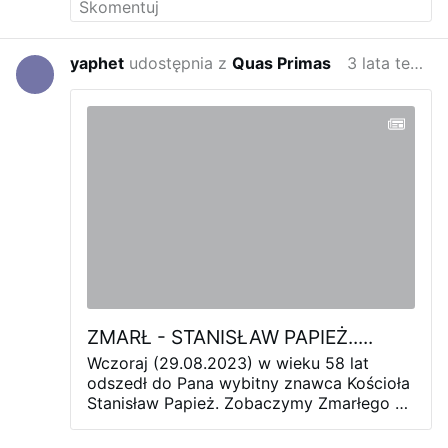
yaphet
udostępnia z
Quas Primas
3 lata temu
ZMARŁ - STANISŁAW PAPIEŻ.....
Wczoraj (29.08.2023) w wieku 58 lat
odszedł do Pana wybitny znawca Kościoła
Stanisław Papież. Zobaczymy Zmarłego w
filmie o Arcybiskupie, gdzie wniósł
niesamowitą wiedzę na temat Soboru Wat.