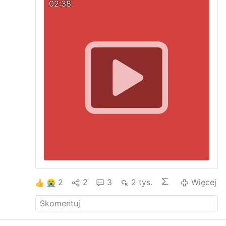
02:38
zredagowaną wersję. Teraz wystarczy
tylko wyjaśnić, dlaczego informacje
zostały zatajone, a FBI umniejsza swoim
działaniom wymierzonym w katolików.
Wray musi również "skorygować" swoje
zeznanie i przedstawić Kongresowi
kompletne dane do 23 sierpnia, włączając
w to wszelkie dokumenty i wymienioną
korespondencję.
#newsCvxhxlijpf
2
2
3
2 tys.
Więcej