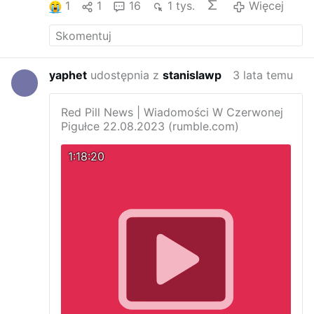
1
1
16
1 tys.
Więcej
II, Bractwa św. Piusa X i Arcybiskupa
Marcela Lefebvrea.
Requiem aeternam
dona ei Domine, et lux perpetua luceat ei.
Requiescat in pace. Amen.
yaphet
udostępnia z
stanislawp
3 lata temu
Red Pill News | Wiadomości W Czerwonej
Pigułce 22.08.2023 (rumble.com)
1:18:20