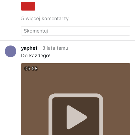
Radio WNET
Btw - czy ktoś ma też problemy z
górnymi drogami oddechowymi ?
My tak, choć
w ogóle bez temperatury - dziwne..
5 więcej komentarzy
yaphet
3 lata temu
Do każdego!
05:58