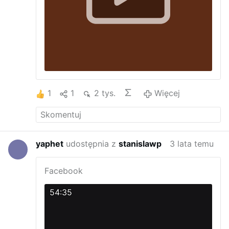
1
1
2 tys.
Więcej
yaphet
udostępnia z
stanislawp
3 lata temu
Facebook
54:35