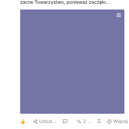
zacne Towarzystwo, ponieważ zaczęło
przypominać gadzinowskie forum, pełne
pomówień i pyskówek. Ja niżej podpisany, sam
byłem autorem wielu inwektyw i pyskówek,
dlatego wszystkich obrażonych przeze mnie z
seca przepraszam i błagam o przebaczenie.
3
Udostępnij
14
2 tys.
Więcej