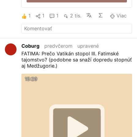
1
1
1
2 tis.
Viac
Coburg
predvčerom
upravené
FATIMA: Prečo Vatikán stopol III. Fatimské
tajomstvo? (podobne sa snaží dopredu stopnúť
aj Medžugorie.)
15:29