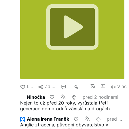
Lajk
Zdielať
6
316
Viac
Ninočka
pred 2 hodinami
Nejen to už před 20 roky, vyrůstala třetí
generace domorodců závislá na drogách.
Alena Irena Franěk
pred 2 hodinami
Anglie ztracená, původní obyvatelstvo v