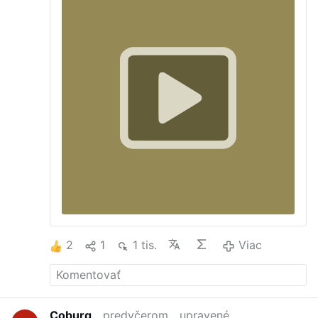
2
1
1 tis.
Viac
Coburg
predvčerom
upravené