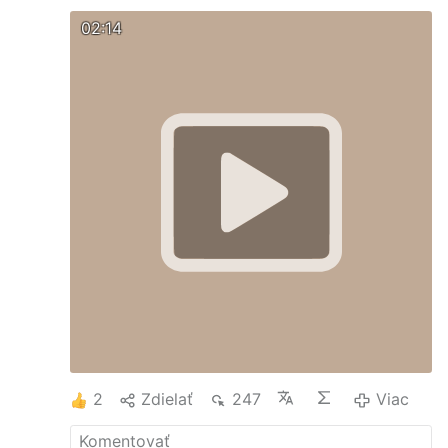
02:14
2
Zdielať
247
Viac