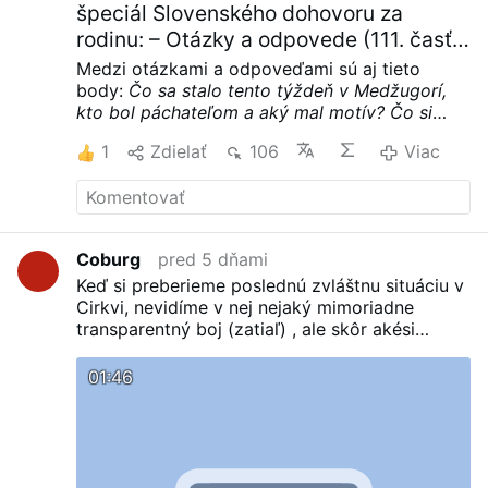
špeciál Slovenského dohovoru za
rodinu: – Otázky a odpovede (111. časť)
PREMIÉRA + výzva o. Kuffu
Medzi otázkami a odpoveďami sú aj tieto
body:
Čo sa stalo tento týždeň v Medžugorí,
kto bol páchateľom a aký mal motív?
Čo si
myslieť o tvrdeniach z videa Misie Fatima, že
1
Zdielať
106
Viac
kňazi Glas a Chmielewski v súvislosti s
Medžugorím zlyhali?
Pondelok 3.8. o 21:00 -
Online špeciál - Otázky …
Coburg
pred 5 dňami
Keď si preberieme poslednú zvláštnu situáciu v
Cirkvi, nevidíme v nej nejaký mimoriadne
transparentný boj (zatiaľ) , ale skôr akési
úhybné manévre, ktoré majú obísť ono biblické
áno-áno, a nie-nie, a nastoľujú akési áno aj nie,
01:46
alebo až možno, resp. nevie sa. Netýka sa to
len tzv. "zrieďovania" Evanjelia či teologických
právd, , ale v posledný čas najmä zjavení a
misie Panny Márie. Keďže najaktuálnejšie je
práve Medžugorie, začnem od neho. To