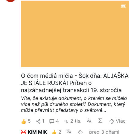
O čom médiá mlčia - Šok dňa: ALJAŠKA
JE STÁLE RUSKÁ! Príbeh o
najzáhadnejšej transakcii 19. storočia
Víte, že existuje dokument, o kterém se mlčelo
více než půl druhého století? Dokument, který
může převrátit představy o světové
geopolitice. Dnes vám povíme příběh, který
5
1
4
2 tis.
Viac
skrývali jak carové, tak generální tajemníci i
liberální vláda devadesátých let – příběh o
KIM MIK
2
pred 3 dňami