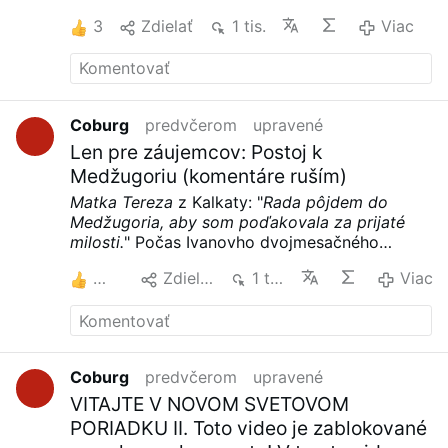
duchovné ovocie, rozmach inštitúcií rôznej
3
Zdielať
1 tis.
Viac
pomoci. A …
Viac
Coburg
predvčerom
upravené
Len pre záujemcov: Postoj k
Medžugoriu (komentáre ruším)
Matka Tereza
z Kalkaty: "
Rada pôjdem do
Medžugoria, aby som poďakovala za prijaté
milosti.
"
Počas Ivanovho dvojmesačného
pobytu v Amerike vizionár sa stretol s
2
Zdielať
1 tis.
Viac
americkým prezidentom Bushom. Rodičia
prezidentovej ženy už v Medžugorí boli.
Televízny prenos z 15. výročia zjavení v
Medžugorí sledovalo viac ako pol miliardy
divákov na celom svete. Prítomný bol aj
Coburg
predvčerom
upravené
chorvátsky prezident Franjo Tudjman a
VITAJTE V NOVOM SVETOVOM
španielsky kráľ Juan Carlos. Vystupovali tiež
tenorista José Carreras a sopranistka Cecília
PORIADKU II. Toto video je zablokované
Gasdia.
Otto von Habsburg
: "
Som presvedčený,