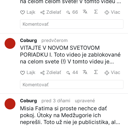
na celom celom svete! V tomto videu sa
že tunajšie zjavenia sú pravé.
"
Milena
zobrazí nárokovaný obsah. Toto video
Habsburská
:
Ako pútnička prišla v r. 1984 po
Lajk
Zdielať
66
Viac
preto nemôžete vidieť iba vy. (oznam na
prvý raz na 3 dni do Medžugoria. Tu sa zmenil
mojom youtubeovom kanáli)
jej život. Ostala tam 10 rokov. Pomáha - vďaka
svojim veľkým jazykovým znalostiam
sprevádzať turistov.
V Amerike sa ročne koná
vyše 60 konferencií, zaoberajúcich sa
Coburg
predvčerom
Medžugorím.
Páter
Slavko Barbarič
: "
Panna
VITAJTE V NOVOM SVETOVOM
Mária sa tu v Medžugorí zjavuje každý deň. V
PORIADKU I. Toto video je zablokované
Medžugorí nežije ani jeden človek, ktorý by
na celom svete (!) V tomto videu je
nevidel zázrak na vlastné oči
."
Páter …
Viac
dostupný nárokovaný obsah. Toto video
Lajk
Zdielať
44
Viac
preto nemôžete vidieť iba vy. (oznam na
mojom youtubeovom kanáli)
Coburg
pred 3 dňami
upravené
Misia Fatima si proste nechce dať
pokoj. Útoky na Medžugorie ich
neprešli. Toto už nie je publicistika, ale