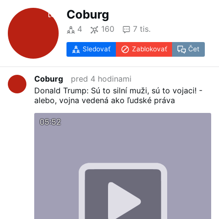
Coburg
4
160
7 tis.
Sledovať
Zablokovať
Čet
Coburg
pred 4 hodinami
Donald Trump: Sú to silní muži, sú to vojaci! -
alebo, vojna vedená ako ľudské práva
05:52