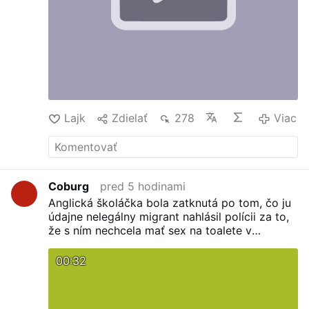
Lajk
Zdielať
278
Viac
Coburg
pred 5 hodinami
Anglická školáčka bola zatknutá po tom, čo ju
údajne nelegálny migrant nahlásil polícii za to,
že s ním nechcela mať sex na toalete v
McDonald's. (fcb)
facebook.com/reel/1468574738343378?
00:32
locale=sk_SK