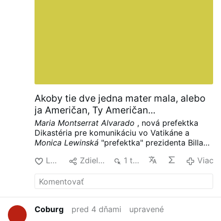
pretrhnúť. Tuná …
Viac
Akoby tie dve jedna mater mala, alebo
ja Američan, Ty Američan...
Maria Montserrat Alvarado
, nová prefektka
Dikastéria pre komunikáciu vo Vatikáne
a
Monica Lewinská
"prefektka" prezidenta Billa
Clintona pre "oválnu pracovňu"
Lajk
Zdielať
1 tis.
Viac
Coburg
pred 4 dňami
upravené