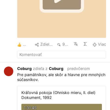
6
Zdielať
923
Viac
Coburg
zdieľa z
Coburg
predvčerom
Pre pamätníkov, ale skôr a hlavne pre mnohých
súčasníkov.
Kráľovná pokoja (Ohnisko mieru, II. diel)
Dokument, 1992
1:31:45