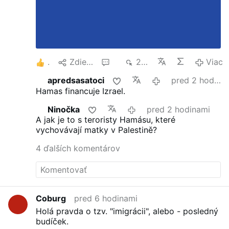
1
Zdielať
6
254
Viac
apredsasatoci
pred 2 hodinami
Hamas financuje Izrael.
Ninočka
pred 2 hodinami
A jak je to s teroristy Hamásu, které
vychovávají matky v Palestině?
4 ďalších komentárov
Coburg
pred 6 hodinami
Holá pravda o tzv. "imigrácii", alebo - posledný
budíček.