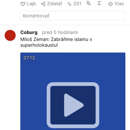
Lajk
Zdielať
201
Viac
Coburg
pred 5 hodinami
Miloš Zeman: Zabráňme islamu v
superholokaustu!
07:13