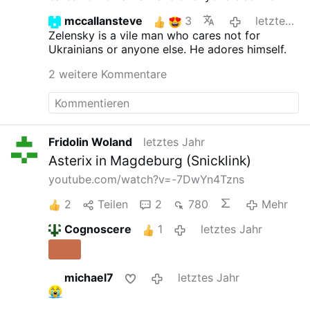
adores himself. (
And money!)
mccallansteve
3
letztes Jahr
Zelensky is a vile man who cares not for
Ukrainians or anyone else. He adores himself.
2 weitere Kommentare
Fridolin Woland
letztes Jahr
Asterix in Magdeburg (Snicklink)
youtube.com/watch?v=-7DwYn4Tzns
2
Teilen
2
780
Mehr
Cognoscere
1
letztes Jahr
michael7
letztes Jahr