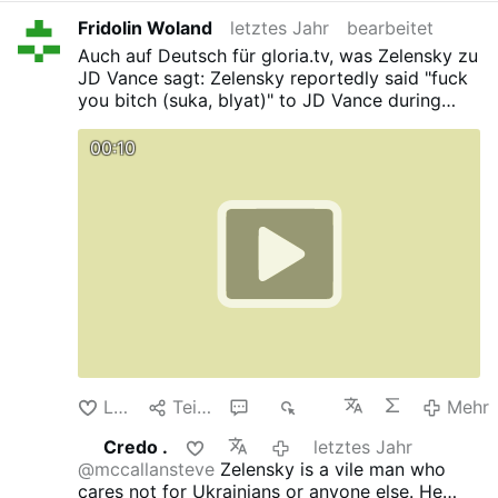
Fridolin Woland
letztes Jahr
bearbeitet
Auch auf Deutsch für gloria.tv, was Zelensky zu
JD Vance sagt:
Zelensky reportedly said "fuck
you bitch (suka, blyat)" to JD Vance during
their argument.
x.com/clashreport/status/18955510312806278
00:10
62
Like
Teilen
4
931
Mehr
Credo .
letztes Jahr
@mccallansteve
Zelensky is a vile man who
cares not for Ukrainians or anyone else. He