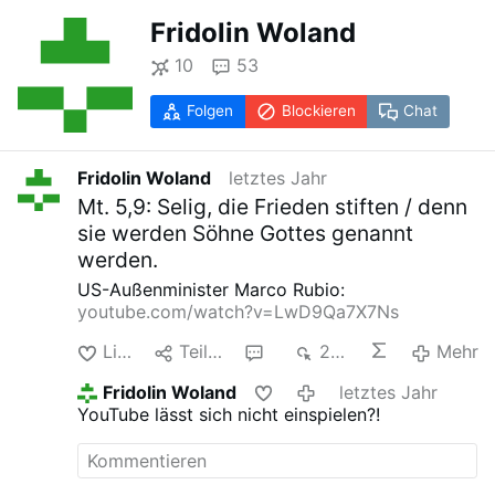
Fridolin Woland
10
53
Folgen
Blockieren
Chat
Fridolin Woland
letztes Jahr
Mt. 5,9: Selig, die Frieden stiften / denn
sie werden Söhne Gottes genannt
werden.
US-Außenminister Marco Rubio:
youtube.com/watch?v=LwD9Qa7X7Ns
Like
Teilen
1
249
Mehr
Fridolin Woland
letztes Jahr
YouTube lässt sich nicht einspielen?!