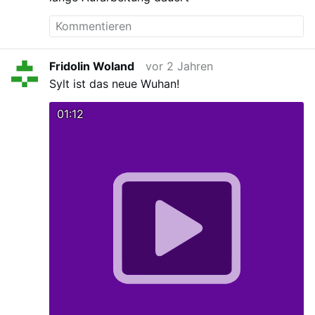
Kronen pro Person forderten, was etwa
40.000 Euro entspricht. Jetzt hat sich die
Zahl der Klägerinnen fast verdoppelt. Die
Gesamtsumme beläuft sich nun auf 43
Millionen Kronen, also rund 5,7 Millionen
Fridolin Woland
vor 2 Jahren
Euro, wie der grönländische Rundfunk KNR
Sylt ist das neue Wuhan!
am Montag berichtete. Die Frauen
möchten nicht länger auf die Ergebnisse
01:12
einer offiziellen Untersuchung warten, die
erst 2025 vom Staat vorgelegt werden
soll. 4500 Frauen wurde zwischen 1966
und 1970 die Spirale eingesetzt "Die
Ältesten von uns sind mehr als 80 Jahre
alt, wir können nicht länger warten.
Solange wir noch leben, …