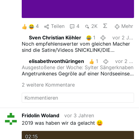
4
Teilen
4
2K
Mehr
Sven Christian Köhler
1
vor 2 Jahren
Noch empfehlenswerter vom gleichen Macher
sind die Satire/Videos SNICKLINK/DIE
SENDUNG MIT DEM BLOB 1 und HURRAH WIR
elisabethvonthüringen
1
vor 2 Jahren
SCHMILZEN.
Ausgestoßene der Woche: Sylter Sängerknaben
Angetrunkenes Gegröle auf einer Nordseeinsel
führt zu Entlassungen und dem „Verbot“ eines
2 weitere Kommentare
Liedes, Dantes Göttliche Komödie sei
muslimischen Schülern in Italien nicht zumutbar,
und ein Literaturfestival hat Probleme mit
Investitionen in Israel./
mehr
Fridolin Woland
vor 3 Jahren
2019 was haben wir da gelacht
02:15