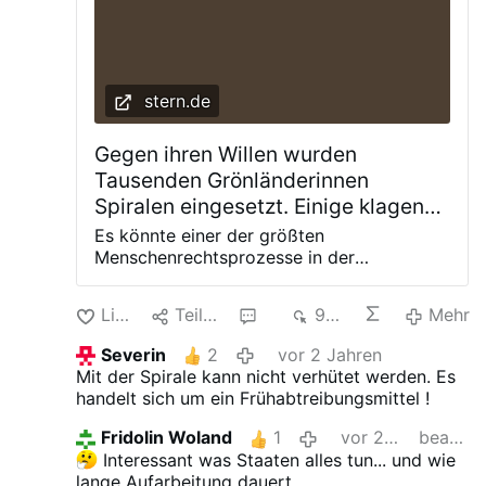
stern.de
Gegen ihren Willen wurden
Tausenden Grönländerinnen
Spiralen eingesetzt. Einige klagen
nun gegen Dänemark
Es könnte einer der größten
Menschenrechtsprozesse in der
Geschichte Dänemarks werden. 143 Frauen
aus Grönland verklagen den
Like
Teilen
2
939
Mehr
skandinavischen Staat. Der Grund:
Dänische Ärzte haben ihnen in den 1960er
Severin
2
vor 2 Jahren
und 1970er Jahren Spiralen zur
Mit der Spirale kann nicht verhütet werden. Es
Empfängnisverhütung eingesetzt. Gegen
handelt sich um ein Frühabtreibungsmittel !
ihren Willen. Und die dänische Regierung
hält bisher die Füße still. Ursprünglich
Fridolin Woland
1
vor 2 Jahren
bearbeitet
waren es 67 Frauen, die im Oktober eine
Interessant was Staaten alles tun... und wie
Entschädigung von 300.000 dänischen
lange Aufarbeitung dauert