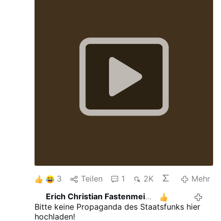
3
Teilen
1
2K
Mehr
Erich Christian Fastenmeier
2
vor 3 J
Bitte keine Propaganda des Staatsfunks hier
hochladen!