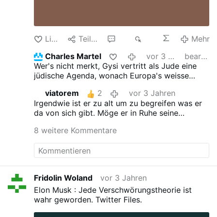
Like
Teilen
10
2K
Mehr
Charles Martel
vor 3 Jahren
bearbeitet
Wer's nicht merkt, Gysi vertritt als Jude eine
jüdische Agenda, wonach Europa's weisse
christliche Bevölkerung ersetzt werden soll
viatorem
2
vor 3 Jahren
durch Afrikaner und Asiaten. Alles nachzulesen
Irgendwie ist er zu alt um zu begreifen was er
im Buch "Praktischer Ideallismus" des Autors
da von sich gibt.
Möge er in Ruhe seine
und Hochgradfreimaurers Richard Coudehove-
Pension genießen und schweigen
Kalergi, der drei jüdische Ehefrauen hatte. Die
8 weitere Kommentare
Gysis sind eine aus der Schweiz nach
Deutschland ausgewanderte jüdische Familie.
Schlau ist er ja der Gysi, und das dumme Volk
verehrt und bewundert den Demagogen noch.
Fridolin Woland
vor 3 Jahren
Elon Musk : Jede Verschwörungstheorie ist
wahr geworden. Twitter Files.