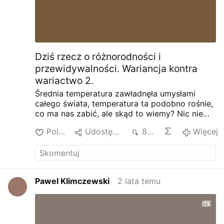
Dziś rzecz o różnorodności i
przewidywalności. Wariancja kontra
wariactwo 2.
Średnia temperatura zawładnęła umysłami
całego świata, temperatura ta podobno rośnie,
co ma nas zabić, ale skąd to wiemy? Nic nie
wiemy! Taka jest natura pomiarów robionych
Polub
Udostępnij
855
Więcej
różnymi urządzeniami i metodami gdy błąd
pomiaru jest większy od ""mierzonej" różnicy.
Dziś rzecz o różnorodności i
przewidywalności. Wariancja kontra wariactwo
2. – PawelKlimczewski.pl
Pawel Klimczewski
2 lata temu