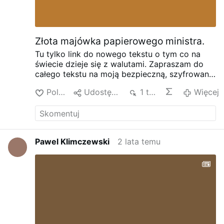
Złota majówka papierowego ministra.
Tu tylko link do nowego tekstu o tym co na
świecie dzieje się z walutami. Zapraszam do
całego tekstu na moją bezpieczną, szyfrowaną
stronę. Każdy Wasz kwadrans spędzony poza
Polub
Udostępnij
1 tys.
Więcej
FB to jego strata w przychodach reklamowych.
Na mojej stronie w pasku szukania , lupka po
prawej u góry, możecie przeszukać moje
teksty i znaleźć dla siebie coś ciekawego.
Zapraszam nawet na dwa kwadranse: "Złota
Pawel Klimczewski
2 lata temu
majówka papierowego ministra."
Złota majówka
papierowego ministra. – PawelKlimczewski.pl