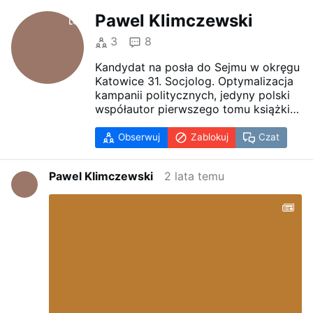
Pawel Klimczewski
3
8
Kandydat na posła do Sejmu w okręgu
Katowice 31. Socjolog. Optymalizacja
kampanii politycznych, jedyny polski
współautor pierwszego tomu książki
"Fałszywa pandemia. Krytyka
naukowców i lekarzy", w której
Obserwuj
Zablokuj
Czat
odtwarza przebieg modelu
epidemiologicznego SEIR dla Polski w
Pawel Klimczewski
2 lata temu
I połowie 2020 roku. Współautor
kolejnych tomów tej serii.