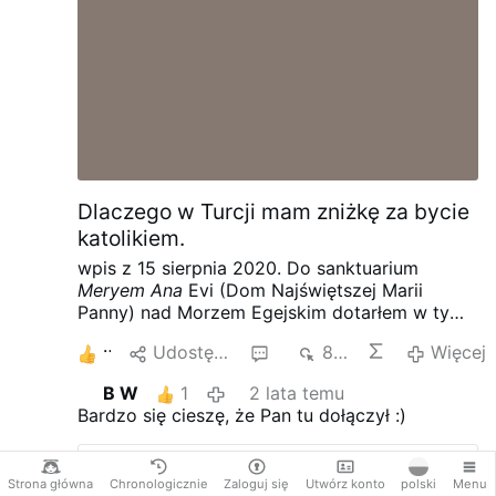
Dlaczego w Turcji mam zniżkę za bycie
katolikiem.
wpis z 15 sierpnia 2020. Do sanktuarium
Meryem Ana
Evi (Dom Najświętszej Marii
Panny) nad Morzem Egejskim dotarłem w tym
pamiętnym roku pieszo, przez granicę
2
Udostępnij
1
873
Więcej
bułgarsko-turecką, potem stopem, ale to inna
opowieść. Zapraszam
Dlaczego w Turcji mam
B W
1
2 lata temu
zniżkę za bycie katolikiem. –
Bardzo się cieszę, że Pan tu dołączył :)
PawelKlimczewski.pl
Strona główna
Chronologicznie
Zaloguj się
Utwórz konto
polski
Menu