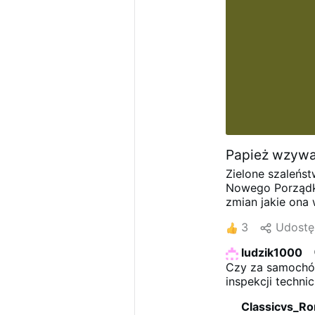
Papież wzywa
Zielone szaleńs
Nowego Porządk
zmian jakie ona
geopolitycznych,
3
Udostę
co do transforma
globalny system 
ludzik1000
pieczołowicie w
Czy za samochód
opublikował kon
inspekcji techn
globalną zieloną
smrodzic i truc 
jest najwyższym
Classicvs_R
w kierunku now