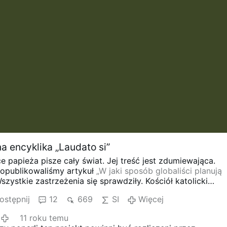
a encyklika „Laudato si”
e papieża pisze cały świat. Jej treść jest zdumiewająca.
 opublikowaliśmy artykuł
„W jaki sposób globaliści planują
Wszystkie zastrzeżenia się sprawdziły.
Kościół katolicki
tów i nie ma nic przeciwko… GMO.
Papież popiera
ostępnij
12
669
SI
Więcej
klika „Laudato si” papieża Franciszka ukazała się 18
ku. Liczy 190 stron i zawiera nie do zaakceptowania
11 roku temu
arczy.
Papież twierdzi, że wysoki poziom dwutlenku węgla