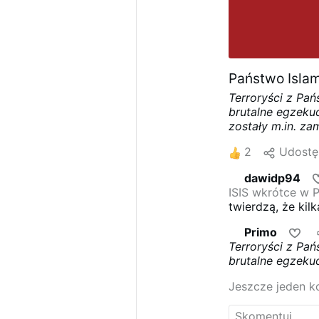
Państwo Islam
Terroryści z Pań
brutalne egzeku
zostały m.in. za
żywcem bądź ro
2
Udostę
krwawych egzeku
media rezygnują 
dawidp94
pomarańczowe, 
ISIS wkrótce w 
pojmanie za dzia
twierdzą, że ki
umieszczona w m
terrorystycznej 
basenie. Pod po
Primo
Afryki. Operacja
beznadziejną wal
Terroryści z Pań
sąsiadów zachod
wszystkie dźwię
brutalne egzeku
ciała zamordow
zostały m.in. za
Islamscy terror
Jeszcze jeden k
żywcem bądź ro
zostaje ostrzela