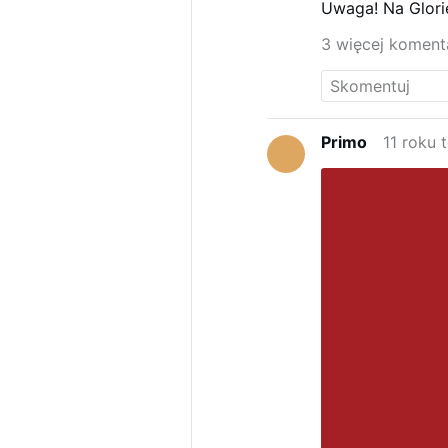
Uwaga! Na Glori
podporządkowany
zagrożeniem”
dl
3 więcej koment
ekspresję daneg
religii. Obecnie 
Primo
11 roku 