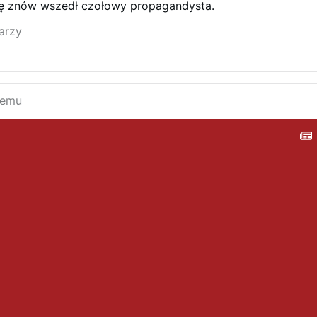
ę znów wszedł czołowy propagandysta.
m stworzeniu. Jak napisano w publikacji
“staliśmy się
a środowiska i rządzący muszą je chronić ograniczając
arzy
o przez Boga ludzkiego potencjału poprzez modyfikację
więc …
Więcej
temu