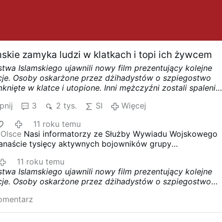
skie zamyka ludzi w klatkach i topi ich żywcem
stwa Islamskiego ujawnili nowy film prezentujący kolejne
cje. Osoby oskarżone przez dżihadystów o szpiegostwo
mknięte w klatce i utopione. Inni mężczyźni zostali spaleni
zerwani materiałami wybuchowymi.
Najnowsze nagranie
pnij
3
2 tys.
SI
Więcej
cji Islamskiego Państwa jest tak szokujące, że zachodnie
z jego prezentacji. Przedstawia ludzi ubranych w
11 roku temu
więzienne kombinezony. Najprawdopodobniej były to oso
POlsce
Nasi informatorzy ze Służby Wywiadu Wojskowego
łalność przeciwko „kalifatowi”.
Część skazanych została
lkanaście tysięcy aktywnych bojowników grupy
etalowej klatce, która została następnie zanurzona w
ISIS już niedługo pojawi się w Polsce wraz z uciekinierami z
wierzchnią wody umieszczono kamery, które nagrywały
11 roku temu
 wojskowa dotyczy nie tylko naszego kraju, ale również
kę o życie i samą śmierć. Rejestrowane były także
stwa Islamskiego ujawnili nowy film prezentujący kolejne
nich.
ki. Na samym końcu terroryści prezentują pokryte pianą
cje. Osoby oskarżone przez dżihadystów o szpiegostwo
anych.
To samo nagranie dokumentuje inną egzekucję.
mknięte w klatce i utopione. Inni mężczyźni zostali spaleni
yści zamykają w samochodzie kolejnych „szpiegów”. Pojazd
omentarz
zerwani materiałami wybuchowymi.
ny z granatnika …
Więcej