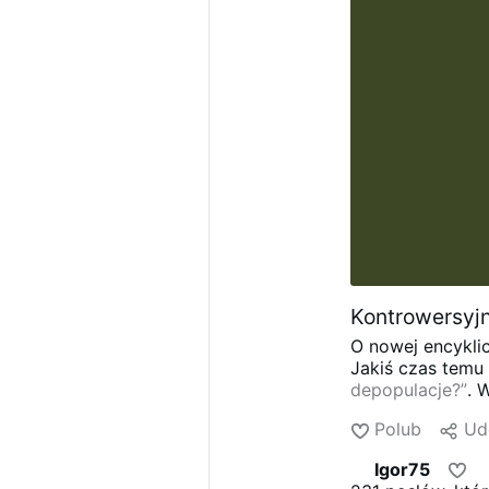
Kontrowersyjn
O nowej encyklic
Jakiś czas temu
depopulacje?”
. 
poparł globalis
Polub
Ud
globalistów
Ency
czerwca 2015 ro
Igor75
kierunek gospod