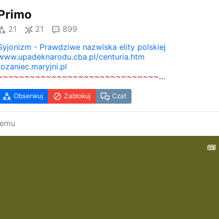
Primo
21
21
899
Syjonizm - Prawdziwe nazwiska elity polskiej
www.upadeknarodu.cba.pl/centuria.htm
rozaniec.maryjni.pl
~~~~~~~~~~~~~~~~~~~~~~~~~~~~~~
Chrystus rozwija szeroko swój niepokalany, a zwycięski
sztandar. Klękajcie ludy w modlitewnym hołdzie!
Obserwuj
Zablokuj
Czat
Radosną cześć oddajcie Królowi Królów
(Hymn z Liturgii Godzin na uroczystość Chrystusa Króla) i 
temu
nim podążajcie jako lud mocny, zgotowany ku bitwie (Jl
2,5).
Bo On ma królować (1Kor 15,25).
†
Kardynał August Hlond, …
radiochrystusakrola.pl