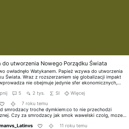
 do utworzenia Nowego Porządku Świata
two owładnęło Watykanem. Papież wzywa do utworzenia
u Świata.
Wraz z rozszerzaniem się globalizacji impakt
 wprowadza nie obejmuje jedynie sfer ekonomicznych,
 czy kulturowych ale również dotyczy sfery religijnej. Plan
pnij
5
2 tys.
SI
Więcej
cji obecnych systemów religijnych i połączenia ich w jede
religijny zostały sformułowane w 1949 roku i są bardzo
7 roku temu
prowadzane w życie.
W roku 2012 Klub Rzymski
 smrodzacy troche dymkiem:co to nie przechodzi
kretny plan transformacji Chrześcijaństwa do roku 2050 w
icznej. Czy za smrodzacy jak smok wawelski czolg, moze
 religię. Plan ten zakłada odejście od
credo
gdzie człowiek
srodowisko i mordowac ludzi! Brak krytyki od Franka?
 tworem Boga, któremu stwórca oddał ziemię pod władani
omanvs_Latinvs
11 roku temu
ego
credo
gdzie człowiek jest elementem świata