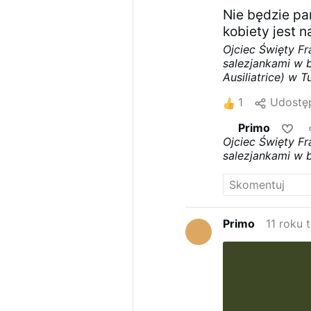
Nie będzie p
kobiety jest 
Ojciec Święty Fr
salezjankami w b
Ausiliatrice) w 
parytety płciowe
1
Udostęp
Papież wskazał,
Apostolskiej nie
Primo
pytanie: „Dlacze
Ojciec Święty Fr
kurialnego?”, od
salezjankami w b
Rzymu.
Papież w
Ausiliatrice) w 
Kościele są defi
parytety płciowe
znaczenie kobiet
Maryja wykonywa
do pomyślenia, t
Primo
11 roku 
że mówi się prze
Więcej