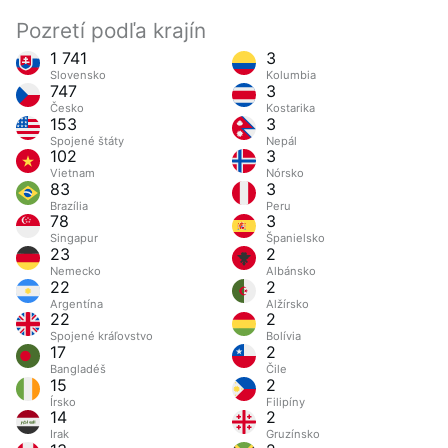
Pozretí podľa krajín
1 741
3
Slovensko
Kolumbia
747
3
Česko
Kostarika
153
3
Spojené štáty
Nepál
102
3
Vietnam
Nórsko
83
3
Brazília
Peru
78
3
Singapur
Španielsko
23
2
Nemecko
Albánsko
22
2
Argentína
Alžírsko
22
2
Spojené kráľovstvo
Bolívia
17
2
Bangladéš
Čile
15
2
Írsko
Filipíny
14
2
Irak
Gruzínsko