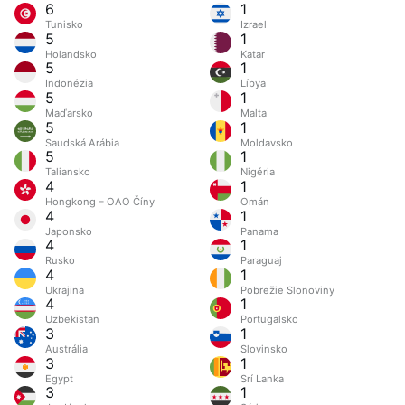
6
1
Tunisko
Izrael
5
1
Holandsko
Katar
5
1
Indonézia
Líbya
5
1
Maďarsko
Malta
5
1
Saudská Arábia
Moldavsko
5
1
Taliansko
Nigéria
4
1
Hongkong – OAO Číny
Omán
4
1
Japonsko
Panama
4
1
Rusko
Paraguaj
4
1
Ukrajina
Pobrežie Slonoviny
4
1
Uzbekistan
Portugalsko
3
1
Austrália
Slovinsko
3
1
Egypt
Srí Lanka
3
1