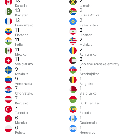
13
2
Kanada
Jamajka
13
2
Pakistan
Južná Afrika
12
2
Francúzsko
Kazachstan
11
2
Ekvádor
Libanon
11
2
India
Malajzia
11
2
Mexiko
Rumunsko
11
2
Švajčiarsko
Spojené arabské emiráty
9
1
Švédsko
Azerbajdžan
9
1
Venezuela
Belgicko
7
1
Chorvátsko
Bielorusko
7
1
Rakúsko
Burkina Faso
7
1
Turecko
Etiópia
6
1
Maroko
Guatemala
6
1
Poľsko
Honduras