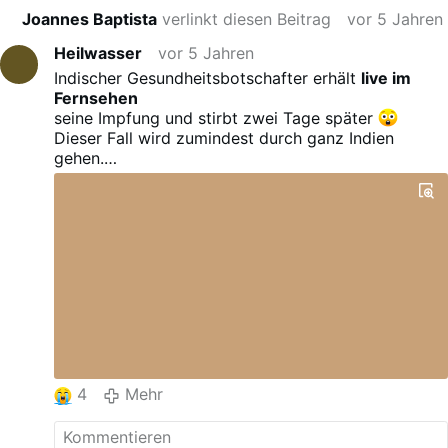
Joannes Baptista
verlinkt diesen Beitrag
vor 5 Jahren
Heilwasser
vor 5 Jahren
Indischer Gesundheitsbotschafter erhält
live im
Fernsehen
seine Impfung und stirbt zwei Tage später
Dieser Fall wird zumindest durch ganz Indien
gehen.
Hierzulande wird man nicht viel hören davon.
Quelle: Link (
thegatewaypundit.com/…cine-live-tv-
show-everyone-safe-dies-2-days-later/
)
4
Mehr