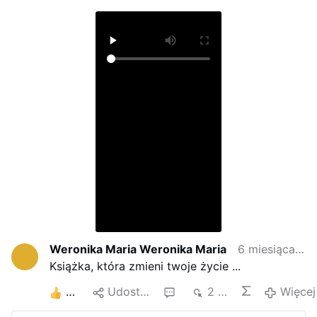
Weronika Maria Weronika Maria
6 miesiąca temu
Książka, która zmieni twoje życie ...
7
Udostępnij
1
2 tys.
Więcej